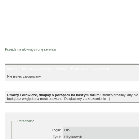
Przejdź na główną stronę serwisu
Indeks
Lista użytkowników
Szukaj
Rejestracja
Logowanie
Nie jesteś zalogowany.
Ogłoszenie
Drodzy Forowicze, dbajmy o porządek na naszym forum!
Bardzo prosimy, aby nie p
będą bez względu na treść usuwane. Dziękujemy za zrozumienie :-)
Profil
Personalne
Login:
Olo
Tytuł:
Użytkownik