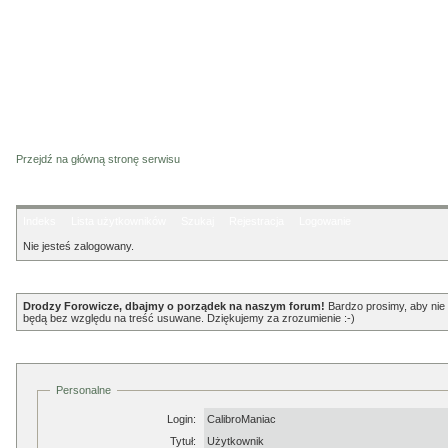
Przejdź na główną stronę serwisu
Indeks
Lista użytkowników
Szukaj
Rejestracja
Logowanie
Nie jesteś zalogowany.
Ogłoszenie
Drodzy Forowicze, dbajmy o porządek na naszym forum!
Bardzo prosimy, aby nie p
będą bez względu na treść usuwane. Dziękujemy za zrozumienie :-)
Profil
Personalne
Login:
CalibroManiac
Tytuł:
Użytkownik