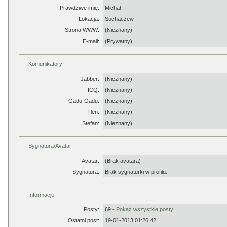
Prawdziwe imię:
Michał
Lokacja:
Sochaczew
Strona WWW:
(Nieznany)
E-mail:
(Prywatny)
Komunikatory
Jabber:
(Nieznany)
ICQ:
(Nieznany)
Gadu-Gadu:
(Nieznany)
Tlen:
(Nieznany)
Stefan:
(Nieznany)
Sygnatura/Avatar
Avatar:
(Brak avatara)
Sygnatura:
Brak sygnaturki w profilu.
Informacje
Posty:
69 -
Pokaż wszystkie posty
Ostatni post:
19-01-2013 01:26:42