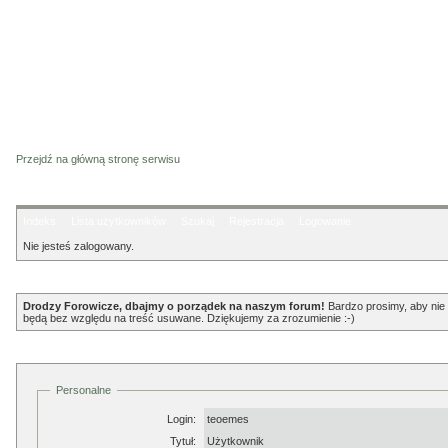
Przejdź na główną stronę serwisu
Indeks
Lista użytkowników
Szukaj
Rejestracja
Logowanie
Nie jesteś zalogowany.
Ogłoszenie
Drodzy Forowicze, dbajmy o porządek na naszym forum!
Bardzo prosimy, aby nie p
będą bez względu na treść usuwane. Dziękujemy za zrozumienie :-)
Profil
Personalne
Login:
teoemes
Tytuł:
Użytkownik