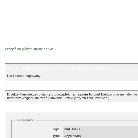
Przejdź na główną stronę serwisu
Indeks
Lista użytkowników
Szukaj
Rejestracja
Logowanie
Nie jesteś zalogowany.
Ogłoszenie
Drodzy Forowicze, dbajmy o porządek na naszym forum!
Bardzo prosimy, aby nie p
będą bez względu na treść usuwane. Dziękujemy za zrozumienie :-)
Profil
Personalne
Login:
WAE 606B
Tytuł:
Użytkownik