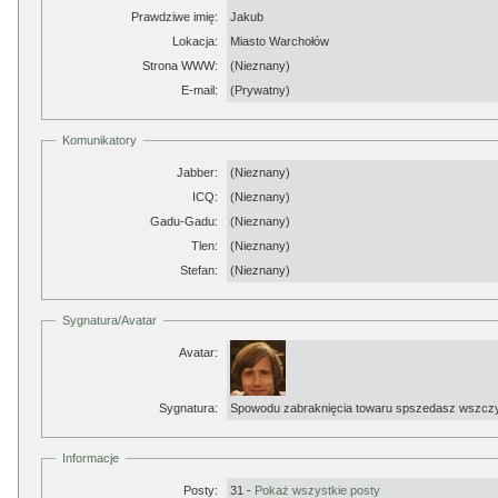
Prawdziwe imię:
Jakub
Lokacja:
Miasto Warchołów
Strona WWW:
(Nieznany)
E-mail:
(Prywatny)
Komunikatory
Jabber:
(Nieznany)
ICQ:
(Nieznany)
Gadu-Gadu:
(Nieznany)
Tlen:
(Nieznany)
Stefan:
(Nieznany)
Sygnatura/Avatar
Avatar:
Sygnatura:
Spowodu zabraknięcia towaru spszedasz wszc
Informacje
Posty:
31 -
Pokaż wszystkie posty