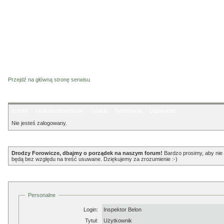
Przejdź na główną stronę serwisu
Indeks
Lista użytkowników
Szukaj
Rejestracja
Logowanie
Nie jesteś zalogowany.
Ogłoszenie
Drodzy Forowicze, dbajmy o porządek na naszym forum!
Bardzo prosimy, aby nie p
będą bez względu na treść usuwane. Dziękujemy za zrozumienie :-)
Profil
Personalne
Login:
Inspektor Belon
Tytuł:
Użytkownik