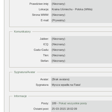
Prawdziwe imię:
(Nieznany)
Lokacja:
Kraina Uśmiechu - Polska (WWa)
Strona WWW:
(Nieznany)
E-mail:
(Prywatny)
Komunikatory
Jabber:
(Nieznany)
ICQ:
(Nieznany)
Gadu-Gadu:
(Nieznany)
Tlen:
(Nieznany)
Stefan:
(Nieznany)
Sygnatura/Avatar
Avatar:
(Brak avatara)
Sygnatura:
Mysza wpadła na Fiata!
Informacje
Posty:
189 -
Pokaż wszystkie posty
Ostatni post:
25-03-2015 18:02:09