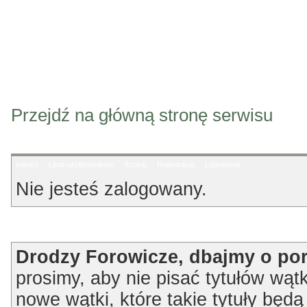
Przejdź na główną stronę serwisu
Indeks
Lista użytkowników
Szukaj
Rejestracja
Logowanie
Nie jesteś zalogowany.
Ogłoszenie
Drodzy Forowicze, dbajmy o po
prosimy, aby nie pisać tytułów wątk
nowe wątki, które takie tytuły będ