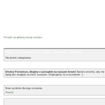
Przejdź na główną stronę serwisu
Indeks
Lista użytkowników
Szukaj
Rejestracja
Logowanie
Nie jesteś zalogowany.
Ogłoszenie
Drodzy Forowicze, dbajmy o porządek na naszym forum!
Bardzo prosimy, aby nie p
będą bez względu na treść usuwane. Dziękujemy za zrozumienie :-)
Info
Brak wyników dla tego szukania.
Powrót