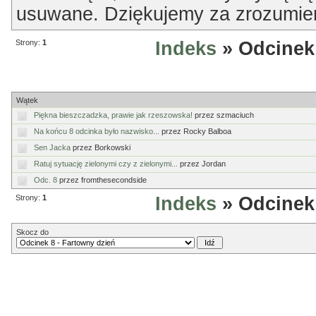
usuwane. Dziękujemy za zrozumien
Strony:
1
Indeks
» Odcinek
Odcinek 8 - Fartowny dzień
Wątek
Piękna bieszczadzka, prawie jak rzeszowska!
przez szmaciuch
Na końcu 8 odcinka było nazwisko...
przez Rocky Balboa
Sen Jacka
przez Borkowski
Ratuj sytuację zielonymi czy z zielonymi...
przez Jordan
Odc. 8
przez fromthesecondside
Strony:
1
Indeks
» Odcinek
Skocz do