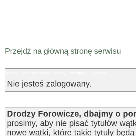
Przejdź na główną stronę serwisu
Indeks
Lista użytkowników
Szukaj
Rejestracja
Logowanie
Nie jesteś zalogowany.
Ogłoszenie
Drodzy Forowicze, dbajmy o po
prosimy, aby nie pisać tytułów wątk
nowe wątki, które takie tytuły będ