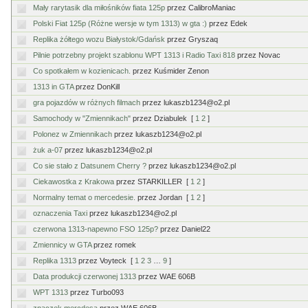
Mały rarytasik dla miłośników fiata 125p
przez CalibroManiac
Polski Fiat 125p (Różne wersje w tym 1313) w gta :)
przez Edek
Replika żółtego wozu Białystok/Gdańsk
przez Gryszaq
Pilnie potrzebny projekt szablonu WPT 1313 i Radio Taxi 818
przez Novac
Co spotkałem w kozienicach.
przez Kuśmider Zenon
1313 in GTA
przez DonKill
gra pojazdów w różnych filmach
przez lukaszb1234@o2.pl
Samochody w "Zmiennikach"
przez Dziabulek
[
1
2
]
Polonez w Zmiennikach
przez lukaszb1234@o2.pl
żuk a-07
przez lukaszb1234@o2.pl
Co sie stało z Datsunem Cherry ?
przez lukaszb1234@o2.pl
Ciekawostka z Krakowa
przez STARKILLER
[
1
2
]
Normalny temat o mercedesie.
przez Jordan
[
1
2
]
oznaczenia Taxi
przez lukaszb1234@o2.pl
czerwona 1313-napewno FSO 125p?
przez Daniel22
Zmiennicy w GTA
przez romek
Replika 1313
przez Voyteck
[
1
2
3
…
9
]
Data produkcji czerwonej 1313
przez WAE 606B
WPT 1313
przez Turbo093