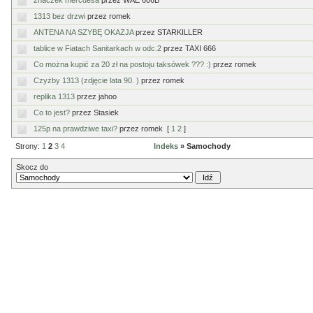
znaczek mercdesa
przez WAE 606B
1313 bez drzwi
przez romek
ANTENA NA SZYBĘ OKAZJA
przez STARKILLER
tablice w Fiatach Sanitarkach w odc.2
przez TAXI 666
Co można kupić za 20 zł na postoju taksówek ??? :)
przez romek
Czyżby 1313 (zdjęcie lata 90. )
przez romek
replika 1313
przez jahoo
Co to jest?
przez Stasiek
125p na prawdziwe taxi?
przez romek
[
1
2
]
Strony:
1
2
3
4
Indeks
» Samochody
Skocz do