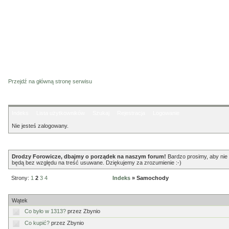
Przejdź na główną stronę serwisu
Indeks
Lista użytkowników
Szukaj
Rejestracja
Logowanie
Nie jesteś zalogowany.
Ogłoszenie
Drodzy Forowicze, dbajmy o porządek na naszym forum!
Bardzo prosimy, aby nie p
będą bez względu na treść usuwane. Dziękujemy za zrozumienie :-)
Strony:
1
2
3
4
Indeks
» Samochody
Samochody
Wątek
Co było w 1313?
przez Zbynio
Co kupić?
przez Zbynio