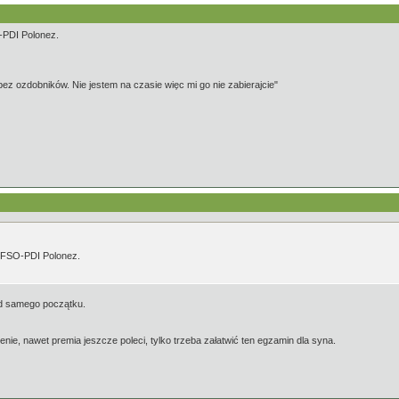
O-PDI Polonez.
z ozdobników. Nie jestem na czasie więc mi go nie zabierajcie"
h. FSO-PDI Polonez.
d samego początku.
nie, nawet premia jeszcze poleci, tylko trzeba załatwić ten egzamin dla syna.