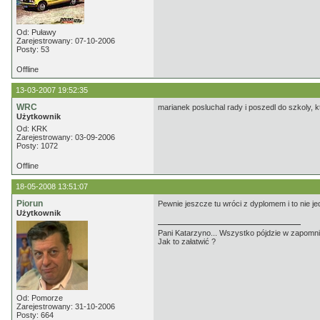
Od: Puławy
Zarejestrowany: 07-10-2006
Posty: 53
Offline
13-03-2007 19:52:35
WRC
marianek posluchal rady i poszedl do szkoly, k
Użytkownik
Od: KRK
Zarejestrowany: 03-09-2006
Posty: 1072
Offline
18-05-2008 13:51:07
Piorun
Pewnie jeszcze tu wróci z dyplomem i to nie jed
Użytkownik
Pani Katarzyno... Wszystko pójdzie w zapomnie
Jak to załatwić ?
Od: Pomorze
Zarejestrowany: 31-10-2006
Posty: 664