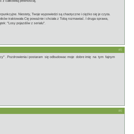
ć z całkowitą pewnością.
rpunkcyjne. Niestety, Twoje wypowiedzi są chaotyczne i ciężko się je czyta.
ników traktowała Cię poważnie i chciała z Tobą rozmawiać. I druga sprawa,
ek: "Losy pojazdów z serialu".
#5
icy" . Pozdrowienia i postaram się odbudowac moje dobre imię na tym fajnym
#6