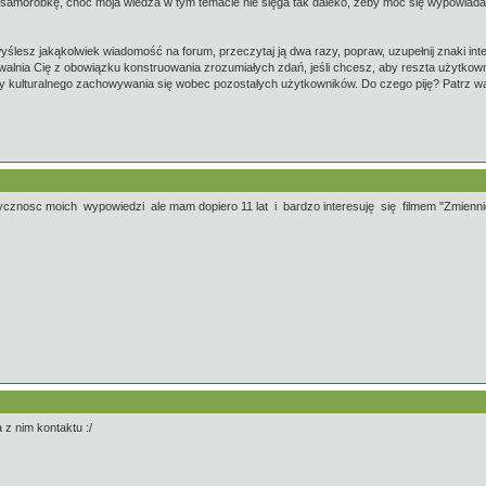
 samoróbkę, choć moja wiedza w tym temacie nie sięga tak daleko, żeby móc się wypowiada
yślesz jakąkolwiek wiadomość na forum, przeczytaj ją dwa razy, popraw, uzupełnij znaki inte
zwalnia Cię z obowiązku konstruowania zrozumiałych zdań, jeśli chcesz, aby reszta użytkow
y kulturalnego zachowywania się wobec pozostałych użytkowników. Do czego piję? Patrz wąt
cznosc moich wypowiedzi ale mam dopiero 11 lat i bardzo interesuję się filmem "Zmienn
 z nim kontaktu :/