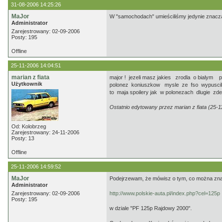
31-08-2006 14:25:26
MaJor
W "samochodach" umieściliśmy jedynie znacząc
Administrator
Zarejestrowany: 02-09-2006
Posty: 195
Offline
25-11-2006 14:04:51
marian z fiata
major ! jezeli masz jakies zrodla o bialym
Użytkownik
polonez koniuszkow mysle ze fso wypuscilo
to maja spoilery jak w polonezach dlugie zde
Ostatnio edytowany przez marian z fiata (25-1
Od: Kolobrzeg
Zarejestrowany: 24-11-2006
Posty: 13
Offline
25-11-2006 14:59:52
MaJor
Podejrzewam, że mówisz o tym, co można znale
Administrator
Zarejestrowany: 02-09-2006
http://www.polskie-auta.pl/index.php?cel=125p
Posty: 195
w dziale "PF 125p Rajdowy 2000".