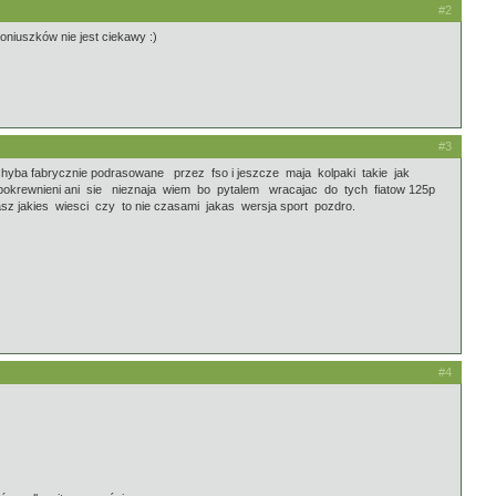
#2
niuszków nie jest ciekawy :)
#3
chyba fabrycznie podrasowane przez fso i jeszcze maja kolpaki takie jak
spokrewnieni ani sie nieznaja wiem bo pytalem wracajac do tych fiatow 125p
asz jakies wiesci czy to nie czasami jakas wersja sport pozdro.
#4