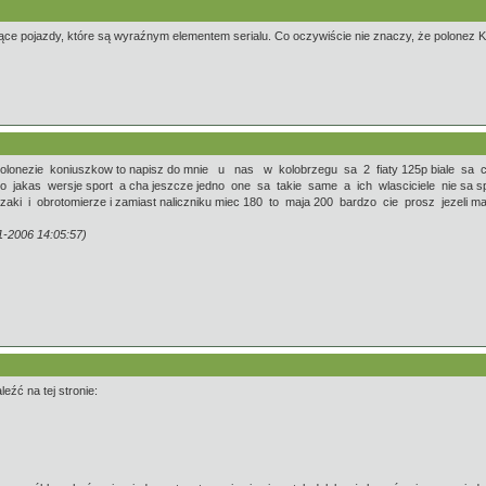
e pojazdy, które są wyraźnym elementem serialu. Co oczywiście nie znaczy, że polonez Ko
 polonezie koniuszkow to napisz do mnie u nas w kolobrzegu sa 2 fiaty 125p biale sa 
 jakas wersje sport a cha jeszcze jedno one sa takie same a ich wlasciciele nie sa 
zaki i obrotomierze i zamiast naliczniku miec 180 to maja 200 bardzo cie prosz jezeli m
1-2006 14:05:57)
źć na tej stronie: