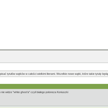
pisać tytułów wątków w całości wielkimi literami. Wszelkie nowe wątki, które takie tytuły b
ie widze "white ghost'a" czyli białego poloneza Koniuszki