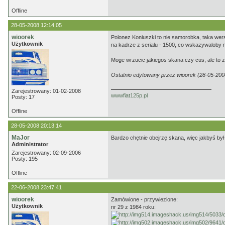
Offline
28-05-2008 12:14:05
wioorek
Polonez Koniuszki to nie samorobka, taka wer
Użytkownik
na kadrze z serialu - 1500, co wskazywaloby n
Moge wrzucic jakiegos skana czy cus, ale to z
Ostatnio edytowany przez wioorek (28-05-200
Zarejestrowany: 01-02-2008
wwwfiat125p.pl
Posty: 17
Offline
28-05-2008 20:13:14
MaJor
Bardzo chętnie obejrzę skana, więc jakbyś był 
Administrator
Zarejestrowany: 02-09-2006
Posty: 195
Offline
22-06-2008 23:47:41
wioorek
Zamówione - przywiezione:
Użytkownik
nr 29 z 1984 roku: