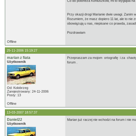
Co do poloneza Koniuszków, mi to wygląda na
Przy okazji drogi Marianie dwie uwagi. Zanim w
Rozumiem, że masz dopiero 11 lat, ale to nie 
obowiązują u nas, niepisane co prawda, zasad
Pozdrawiam
Offline
25-11-2006 15:19:27
marian z fiata
Przepraszam za mojom ortografię i za chaoty
Użytkownik
forum .
Od: Kolobrzeg
Zarejestrowany: 24-11-2006
Posty: 13
Offline
13-03-2007 18:57:37
Daniel22
Marian już raczej nie wchodzi na forum i nie ma
Użytkownik