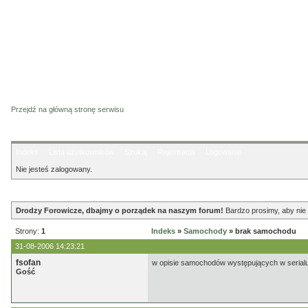
Przejdź na główną stronę serwisu
Indeks
Lista użytkowników
Szukaj
Rejestracja
Logowanie
Nie jesteś zalogowany.
Ogłoszenie
Drodzy Forowicze, dbajmy o porządek na naszym forum!
Bardzo prosimy, aby nie 
Strony:
1
Indeks
»
Samochody
» brak samochodu
31-08-2006 14:23:21
fsofan
w opisie samochodów występujących w serialu n
Gość