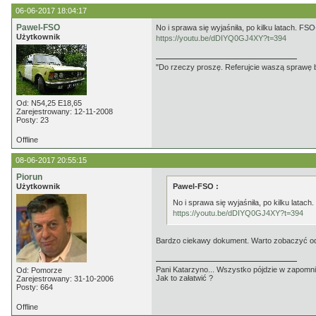
06-06-2017 18:04:17
Pawel-FSO
No i sprawa się wyjaśniła, po kilku latach. FS
Użytkownik
https://youtu.be/dDIYQ0GJ4XY?t=394
"Do rzeczy proszę. Referujcie waszą sprawę be
Od: N54,25 E18,65
Zarejestrowany: 12-11-2008
Posty: 23
Offline
08-06-2017 20:55:15
Piorun
Użytkownik
Pawel-FSO :
No i sprawa się wyjaśniła, po kilku latac
https://youtu.be/dDIYQ0GJ4XY?t=394
Bardzo ciekawy dokument. Warto zobaczyć o
Pani Katarzyno... Wszystko pójdzie w zapomnie
Od: Pomorze
Jak to załatwić ?
Zarejestrowany: 31-10-2006
Posty: 664
Offline