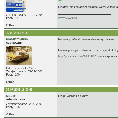
Niestety nie znalazłem opisu tej wersji w tekst
Zarejestrowany: 01-02-2008
wwwfiat125p.pl
Posty: 17
Offline
25-06-2008 21:46:10
Pawełzmiennik
No kolego Wiórek. Postaraliście się... Fajne.
Użytkownik
Podróż pociągiem skraca czas przejazdu kolej
http://phototrans.eu/16,1120,0.html
- zaprasza
Od: Szczecinek / Cardiff
Zarejestrowany: 03-09-2006
Posty: 240
Offline
05-07-2008 18:39:45
MaJor
Dzięki wielkie za skany!
Administrator
Zarejestrowany: 02-09-2006
Posty: 195
Offline