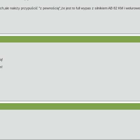
ach,ale należy przypuścić "z pewnością",że jest to full wypas z silnikiem AB 82 KM i welurowe
ą!
m!