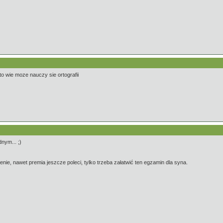
to wie moze nauczy sie ortografii
nym... ;)
nie, nawet premia jeszcze poleci, tylko trzeba załatwić ten egzamin dla syna.