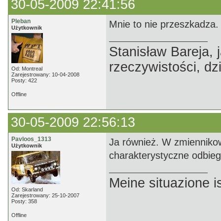
30-05-2009 22:41:56
Pleban
Mnie to nie przeszkadza. 
Użytkownik
Stanisław Bareja,
rzeczywistości, dz
Od: Montreal
Zarejestrowany: 10-04-2008
Posty: 422
Offline
30-05-2009 22:56:13
Pavloos_1313
Ja również. W zmiennikow
Użytkownik
charakterystyczne odbieg
Meine situazione is
Od: Skarland
Zarejestrowany: 25-10-2007
Posty: 358
Offline