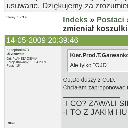
usuwane. Dziękujemy za zrozumien
Strony:
1
2
3
4
Indeks
»
Postaci
zmieniał koszulki
14-05-2009 20:39:46
skorpionka73
Użytkownik
Kier.Prod.T.Garwanko
Od: PLANETA ZIEMIA
Zarejestrowany: 19-04-2009
Ale tylko "OJD"
Posty: 184
OJ,Do duszy z OJD.
Chciałam zaproponować m
-I CO? ZAWALI SI
-I TO Z JAKIM H
Offline