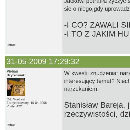
Jackowi potrafiła życzyć
sie o niego,gdy uprowadz
-I CO? ZAWALI SI
-I TO Z JAKIM H
Offline
31-05-2009 17:29:32
Pleban
W kwestii znudzenia: narze
Użytkownik
interesujący temat? Niech
narzekaniem.
Od: Montreal
Stanisław Bareja,
Zarejestrowany: 10-04-2008
Posty: 422
rzeczywistości, dz
Offline