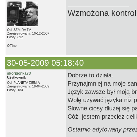
Wzmożona kontrola
Od: SZMIRA TV
Zarejestrowany: 10-12-2007
Posty: 892
Offline
30-05-2009 05:18:40
skorpionka73
Dobrze to działa.
Użytkownik
Przynajmniej na moje sa
Od: PLANETA ZIEMIA
Zarejestrowany: 19-04-2009
Posty: 184
Język zawsze był moją br
Wolę używać języka niż pi
Słowne ciosy dłużej się 
Cóż ,jestem przecież deli
Ostatnio edytowany prze