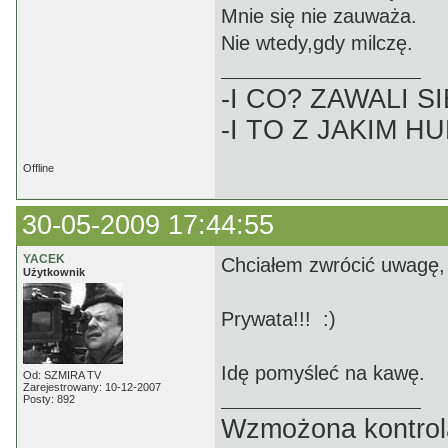
Mnie się nie zauważa.
Nie wtedy,gdy milczę.
-I CO? ZAWALI SI
-I TO Z JAKIM H
Offline
30-05-2009 17:44:55
YACEK
Chciałem zwrócić uwagę, 
Użytkownik
Prywata!!! :)
Idę pomyśleć na kawę.
Od: SZMIRA TV
Zarejestrowany: 10-12-2007
Posty: 892
Wzmożona kontrola