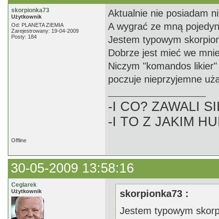
skorpionka73
Aktualnie nie posiadam ni
Użytkownik
A wygrać ze mną pojedyne
Od: PLANETA ZIEMIA
Zarejestrowany: 19-04-2009
Posty: 184
Jestem typowym skorpio
Dobrze jest mieć we mnie 
Niczym "komandos likier" 
poczuje nieprzyjemne użą
-I CO? ZAWALI SI
-I TO Z JAKIM H
Offline
30-05-2009 13:58:16
Ceglarek
Użytkownik
skorpionka73 :
Jestem typowym skor