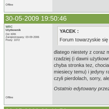
Offline
30-05-2009 19:50:46
WRC
Użytkownik
YACEK :
Od: KRK
Zarejestrowany: 03-09-2006
Forum towarzyskie się p
Posty: 1072
dlatego niestety z coraz
rzadziej (i dawni użytkown
chyba stronka tez, chocia
miesiecy temu) i jedyny 
czyli pierdolach, sorry, a
Ostatnio edytowany prze
Offline