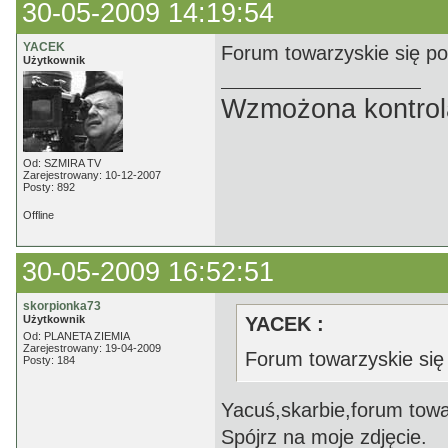
30-05-2009 14:19:54
YACEK
Forum towarzyskie się por
Użytkownik
Wzmożona kontrola
Od: SZMIRA TV
Zarejestrowany: 10-12-2007
Posty: 892
Offline
30-05-2009 16:52:51
skorpionka73
Użytkownik
YACEK :
Od: PLANETA ZIEMIA
Zarejestrowany: 19-04-2009
Forum towarzyskie się p
Posty: 184
Yacuś,skarbie,forum tow
Spójrz na moje zdjęcie.