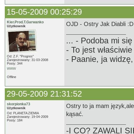
15-05-2009 00:25:29
Kier.Prod.T.Garwanko
OJD - Ostry Jak Diabli :D
Użytkownik
... - Podoba mi się 
- To jest właściwie
Od: Z.F. "Progres"
- Paanie, ja widzę,
Zarejestrowany: 31-03-2008
Posty: 344
WWW
Offline
29-05-2009 21:31:52
skorpionka73
Ostry to ja mam język,al
Użytkownik
kąsać.
Od: PLANETA ZIEMIA
Zarejestrowany: 19-04-2009
Posty: 184
-I CO? ZAWALI SI