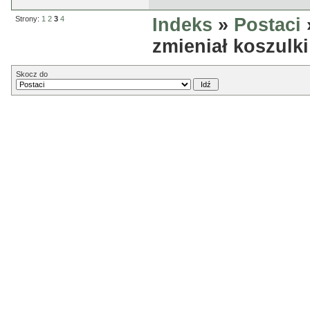
Strony:
1
2
3
4
Indeks
»
Postaci
zmieniał koszulki
Skocz do