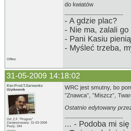
do kwiatów
- A gdzie plac?
- Nie ma, zalali g
- Pani Kasiu pien
- Myśleć trzeba, m
Offline
31-05-2009 14:18:02
Kier.Prod.T.Garwanko
WRC jest smutny, bo pom
Użytkownik
"Znawca", "Miszcz", Twardy 
Ostatnio edytowany prze
Od: Z.F. "Progres"
... - Podoba mi się 
Zarejestrowany: 31-03-2008
Posty: 344