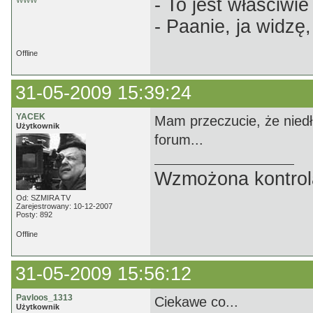
- To jest właściwie
WWW
- Paanie, ja widzę,
Offline
31-05-2009 15:39:24
YACEK
Mam przeczucie, że nied
Użytkownik
forum...
Wzmożona kontrola
Od: SZMIRA TV
Zarejestrowany: 10-12-2007
Posty: 892
Offline
31-05-2009 15:56:12
Pavloos_1313
Ciekawe co...
Użytkownik