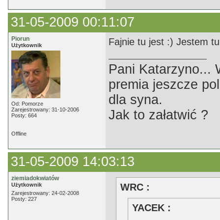
31-05-2009 00:11:07
Piorun
Fajnie tu jest :) Jestem t
Użytkownik
Pani Katarzyno...
premia jeszcze pol
dla syna.
Od: Pomorze
Zarejestrowany: 31-10-2006
Jak to załatwić ?
Posty: 664
Offline
31-05-2009 14:03:13
ziemiadokwiatów
Użytkownik
WRC :
Zarejestrowany: 24-02-2008
Posty: 227
YACEK :