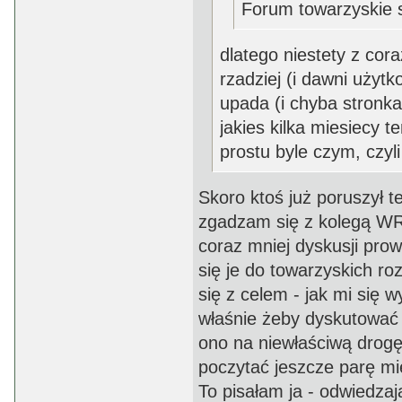
Forum towarzyskie si
dlatego niestety z co
rzadziej (i dawni użytk
upada (i chyba stronka
jakies kilka miesiecy 
prostu byle czym, czyli
Skoro ktoś już poruszył t
zgadzam się z kolegą W
coraz mniej dyskusji pr
się je do towarzyskich r
się z celem - jak mi się 
właśnie żeby dyskutować
ono na niewłaściwą drogę
poczytać jeszcze parę mi
To pisałam ja - odwiedza