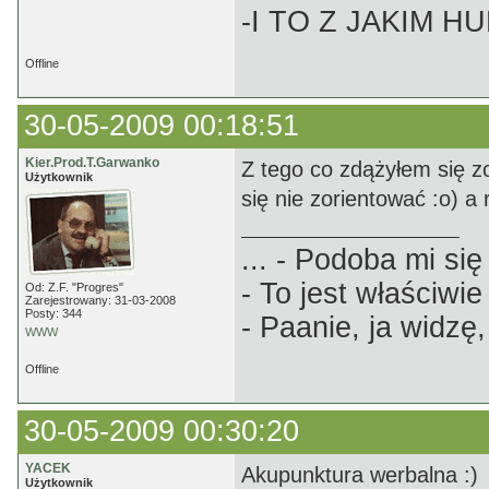
-I TO Z JAKIM H
Offline
30-05-2009 00:18:51
Kier.Prod.T.Garwanko
Z tego co zdążyłem się zo
Użytkownik
się nie zorientować :o) a 
... - Podoba mi się 
- To jest właściwie
Od: Z.F. "Progres"
Zarejestrowany: 31-03-2008
Posty: 344
- Paanie, ja widzę,
WWW
Offline
30-05-2009 00:30:20
YACEK
Akupunktura werbalna :)
Użytkownik