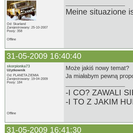
Meine situazione is
Od: Skarland
Zarejestrowany: 25-10-2007
Posty: 358
Offline
31-05-2009 16:40:40
skorpionka73
Może jakiś nowy temat?
Użytkownik
Ja miałabym pewną prop
Od: PLANETA ZIEMIA
Zarejestrowany: 19-04-2009
Posty: 184
-I CO? ZAWALI SI
-I TO Z JAKIM H
Offline
31-05-2009 16:41:30