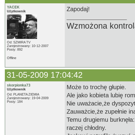
YACEK
Zapodaj!
Użytkownik
Wzmożona kontrola
Od: SZMIRA TV
Zarejestrowany: 10-12-2007
Posty: 892
Offline
31-05-2009 17:04:42
skorpionka73
Może to trochę głupie.
Użytkownik
Ale jako kobieta lubię ro
Od: PLANETA ZIEMIA
Zarejestrowany: 19-04-2009
Posty: 184
Nie uważacie,że dyspozy
Zauważcie,że zupełnie in
Temu drugiemu burknęła:"t
raczej chłodny.