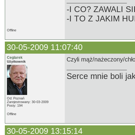
-I CO? ZAWALI SI
-I TO Z JAKIM H
Offline
30-05-2009 11:07:40
Ceglarek
Czyli mąż/nażeczony/chło
Użytkownik
Serce mnie boli jak
Od: Poznań
Zarejestrowany: 30-03-2009
Posty: 194
Offline
30-05-2009 13:15:14