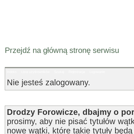
Przejdź na główną stronę serwisu
Indeks
Lista użytkowników
Szukaj
Rejestracja
Logowanie
Nie jesteś zalogowany.
Ogłoszenie
Drodzy Forowicze, dbajmy o po
prosimy, aby nie pisać tytułów wątk
nowe wątki, które takie tytuły będ