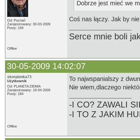
Dobrze jest mieć we mn
Coś nas łączy. Jak by nie
Od: Poznań
Zarejestrowany: 30-03-2009
Posty: 194
Serce mnie boli jak
Offline
30-05-2009 14:02:07
skorpionka73
To najwspanialszy z dwu
Użytkownik
Nie wiem,dlaczego niektór
Od: PLANETA ZIEMIA
Zarejestrowany: 19-04-2009
Posty: 184
-I CO? ZAWALI SI
-I TO Z JAKIM H
Offline