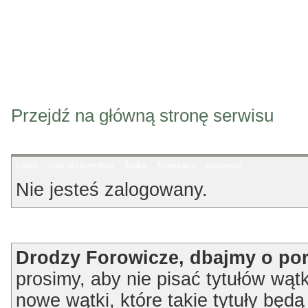
Przejdź na główną stronę serwisu
Indeks
Lista użytkowników
Szukaj
Rejestracja
Logowanie
Nie jesteś zalogowany.
Ogłoszenie
Drodzy Forowicze, dbajmy o po
prosimy, aby nie pisać tytułów wątk
nowe wątki, które takie tytuły będ