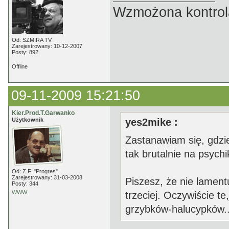
Wzmożona kontrola
Od: SZMIRA TV
Zarejestrowany: 10-12-2007
Posty: 892
Offline
09-11-2009 15:21:50
Kier.Prod.T.Garwanko
Użytkownik
yes2mike :
Zastanawiam się, gdzie
tak brutalnie na psychi
Od: Z.F. "Progres"
Zarejestrowany: 31-03-2008
Piszesz, że nie lament
Posty: 344
WWW
trzeciej. Oczywiście te
grzybków-halucypków..