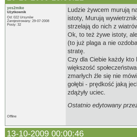
yes2mike
Ludzie żywcem murują na 
Użytkownik
istoty, Murują wywietrzn
Od: 022 Ursynów
Zarejestrowany: 29-07-2008
Posty: 32
strzelają do nich z wiat
Ok, to też żywe istoty, a
(to już plaga a nie ozdoba
stratę.
Czy dla Ciebie każdy kto 
większość społeczeństwa j
zmarłych źle się nie mówi.
gołębi - prędkość jaką je
zdążyły uciec.
Ostatnio edytowany prze
Offline
13-10-2009 00:00:46