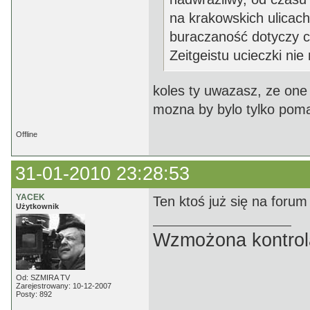
na krakowskich ulicach
buraczaność dotyczy 
Zeitgeistu ucieczki nie
koles ty uwazasz, ze one
mozna by bylo tylko pom
Offline
31-01-2010 23:28:53
YACEK
Ten ktoś już się na forum 
Użytkownik
Wzmożona kontrola
Od: SZMIRA TV
Zarejestrowany: 10-12-2007
Posty: 892