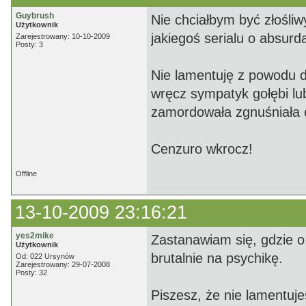
Guybrush
Nie chciałbym być złośli
Użytkownik
jakiegoś serialu o absurd
Zarejestrowany: 10-10-2009
Posty: 3
Nie lamentuję z powodu dw
wręcz sympatyk gołębi lu
zamordowała zgnuśniała 
Cenzuro wkrocz!
Offline
13-10-2009 23:16:21
yes2mike
Zastanawiam się, gdzie o 
Użytkownik
brutalnie na psychikę.
Od: 022 Ursynów
Zarejestrowany: 29-07-2008
Posty: 32
Piszesz, że nie lamentuje