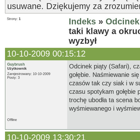
usuwane. Dziękujemy za zrozumien
Strony:
1
Indeks
»
Odcinek 
taki klawy a okru
wyzbył
10-10-2009 00:15:12
Guybrush
Odcinek piąty (Safari), 
Użytkownik
gołębie. Naśmiewanie się 
Zarejestrowany: 10-10-2009
Posty: 3
czasów tak czy siak i w 
czasu spotykam gołębie p
trochę ubodła ta scena b
wyśmiewanego i wyśmiewaj
Offline
10-10-2009 13:30:21