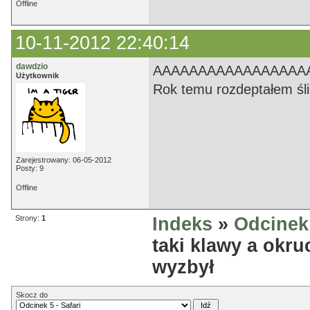
Offline
10-11-2012 22:40:14
dawdzio
AAAAAAAAAAAAAAAAA
Użytkownik
Rok temu rozdeptałem śli
Zarejestrowany: 06-05-2012
Posty: 9
Offline
Strony:
1
Indeks
»
Odcinek 
taki klawy a okru
wyzbył
Skocz do