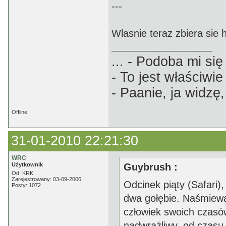
---
Wlasnie teraz zbiera sie 
... - Podoba mi się 
- To jest właściwie
- Paanie, ja widzę,
Offline
31-01-2010 22:21:30
WRC
Użytkownik
Guybrush :
Od: KRK
Zarejestrowany: 03-09-2006
Odcinek piąty (Safari)
Posty: 1072
dwa gołębie. Naśmiewan
człowiek swoich czasów
nadwrażliwy, od czasu