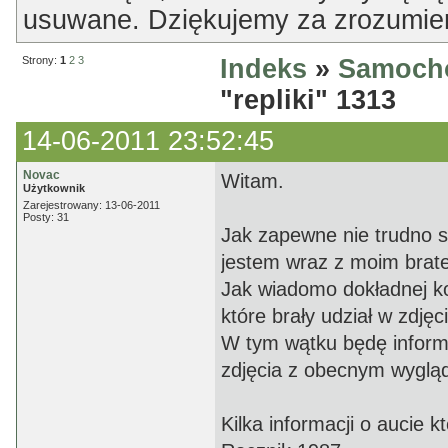
usuwane. Dziękujemy za zrozumien
Strony:
1
2
3
Indeks
»
Samoch
"repliki" 1313
14-06-2011 23:52:45
Novac
Witam.
Użytkownik
Zarejestrowany: 13-06-2011
Posty: 31
Jak zapewne nie trudno 
jestem wraz z moim bratem
Jak wiadomo dokładnej kop
które brały udział w zdjęc
W tym wątku będę informo
zdjęcia z obecnym wyglą
Kilka informacji o aucie k