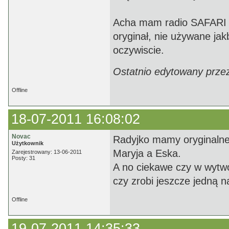
Acha mam radio SAFARI 
oryginał, nie używane ja
oczywiscie.
Ostatnio edytowany przez
Offline
18-07-2011 16:08:02
Novac
Radyjko mamy oryginalne.
Użytkownik
Maryja a Eska.
Zarejestrowany: 13-06-2011
Posty: 31
A no ciekawe czy w wytwór
czy zrobi jeszcze jedną n
Offline
19-07-2011 14:35:33