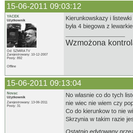
15-06-2011 09:03:12
YACEK
Kierunkowskazy i listewki
Użytkownik
była 4 biegowa z lewarkiem
Wzmożona kontrola
Od: SZMIRA TV
Zarejestrowany: 10-12-2007
Posty: 892
Offline
15-06-2011 09:13:04
Novac
No wlasnie co do tych list
Użytkownik
nie wiec nie wiem czy pop
Zarejestrowany: 13-06-2011
Posty: 31
Co do kierunkow to nie wi
Skrzynia w takim razie je
Ostatnio edytowany prze