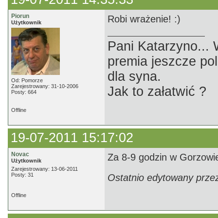
Piorun
Robi wrażenie! :)
Użytkownik
Pani Katarzyno...
premia jeszcze pol
dla syna.
Od: Pomorze
Zarejestrowany: 31-10-2006
Jak to załatwić ?
Posty: 664
Offline
19-07-2011 15:17:02
Novac
Za 8-9 godzin w Gorzowie
Użytkownik
Zarejestrowany: 13-06-2011
Posty: 31
Ostatnio edytowany prze
Offline