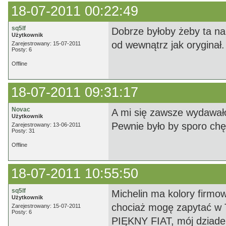
18-07-2011 00:22:49
sq5lf
Dobrze byłoby żeby ta nak
Użytkownik
od wewnątrz jak oryginał
Zarejestrowany: 15-07-2011
Posty: 6
Offline
18-07-2011 09:31:17
Novac
A mi się zawsze wydawało 
Użytkownik
Pewnie było by sporo chętn
Zarejestrowany: 13-06-2011
Posty: 31
Offline
18-07-2011 10:55:50
sq5lf
Michelin ma kolory firmowe
Użytkownik
chociaż mogę zapytać w T
Zarejestrowany: 15-07-2011
Posty: 6
PIĘKNY FIAT, mój dziad