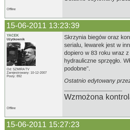
Offline
15-06-2011 13:23:39
YACEK
Skrzynia biegów oraz kons
Użytkownik
serialu, lewarek jest w 
dopiero w 83 roku wraz z 
hydrauliczne sprzęgło. W
podobne".
Od: SZMIRA TV
Zarejestrowany: 10-12-2007
Posty: 892
Ostatnio edytowany prze
Wzmożona kontrola
Offline
15-06-2011 15:27:23