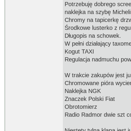
Potrzebuję dobrego scree
naklejka na szybę Micheli
Chromy na tapicerkę drzw
Środkowe lusterko z regu
Długopis na schowek.
W pełni działający taxome
Kogut TAXI
Regulacja nadmuchu powiet
W trakcie zakupów jest ju
Chromowane pióra wycie
Naklejka NGK
Znaczek Polski Fiat
Obrotomierz
Radio Radmor dwie szt co 
Niestety tylna klapa jest