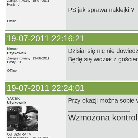
Zarejestrowany: 15-07-2011
Posty: 6
PS jak sprawa naklejki ?
Offline
19-07-2011 22:16:21
Novac
Dzisiaj się nic nie dowie
Użytkownik
Będę się widział z gości
Zarejestrowany: 13-06-2011
Posty: 31
Offline
19-07-2011 22:24:01
YACEK
Przy okazji można sobie w
Użytkownik
Wzmożona kontrola
Od: SZMIRA TV