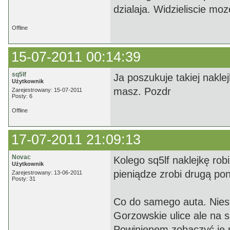
dzialaja. Widzieliscie mo
Offline
15-07-2011 00:14:39
sq5lf
Ja poszukuje takiej nakle
Użytkownik
masz. Pozdr
Zarejestrowany: 15-07-2011
Posty: 6
Offline
17-07-2011 21:09:13
Novac
Kolego sq5lf naklejkę rob
Użytkownik
pieniądze zrobi drugą po
Zarejestrowany: 13-06-2011
Posty: 31
Co do samego auta. Niest
Gorzowskie ulice ale na s
Powinienem zobaczyć je n