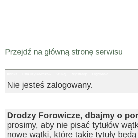
Przejdź na główną stronę serwisu
Indeks
Lista użytkowników
Szukaj
Rejestracja
Logowanie
Nie jesteś zalogowany.
Ogłoszenie
Drodzy Forowicze, dbajmy o po
prosimy, aby nie pisać tytułów wątk
nowe wątki, które takie tytuły będ