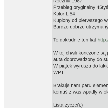
Rocznik 1987
Przebieg oryginalny 45ty
Kolor L 54
Kupiony od pierwszego wł
Bardzo dobrze utrzymany
To dokładnie ten fiat
http
W tej chwili kończone s
auta doprowadzony do st
W piątek wyrusza do laki
WPT
Brakuje nam paru elemen
komuś z was wpadły w oko
Lista życzeń;)