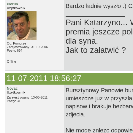
Piorun
Bardzo ładnie wyszło :) 
Użytkownik
Pani Katarzyno...
premia jeszcze pol
dla syna.
Od: Pomorze
Zarejestrowany: 31-10-2006
Jak to załatwić ?
Posty: 664
Offline
11-07-2011 18:56:27
Novac
Bursztynowy Panowie bur
Użytkownik
umieszcze juz w przyszla
Zarejestrowany: 13-06-2011
Posty: 31
napisow i brakuje bezbar
zdjecia.
Nie moge znlezc odpowied