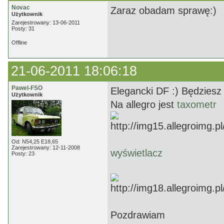
Novac
Zaraz obadam sprawę:)
Użytkownik
Zarejestrowany: 13-06-2011
Posty: 31
Offline
21-06-2011 18:06:18
Pawel-FSO
Elegancki DF :) Będziesz
Użytkownik
Na allegro jest
taxometr
Od: N54,25 E18,65
Zarejestrowany: 12-11-2008
wyświetlacz
Posty: 23
Pozdrawiam