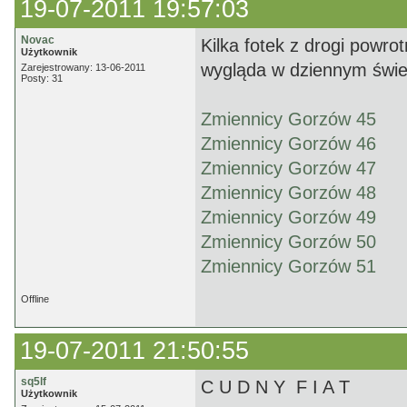
19-07-2011 19:57:03
Novac
Kilka fotek z drogi powro
Użytkownik
wygląda w dziennym świe
Zarejestrowany: 13-06-2011
Posty: 31
Zmiennicy Gorzów 45
Zmiennicy Gorzów 46
Zmiennicy Gorzów 47
Zmiennicy Gorzów 48
Zmiennicy Gorzów 49
Zmiennicy Gorzów 50
Zmiennicy Gorzów 51
Offline
19-07-2011 21:50:55
sq5lf
C U D N Y F I A T
Użytkownik