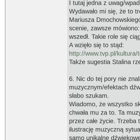
I tutaj jedna z uwag/wpad
Wydawało mi się, że to t
Mariusza Dmochowskiego 
scenie, zawsze mówiono: 
wszedł. Takie role się ci
A wzięło się to stąd:
http://www.tvp.pl/kultura
Także sugestia Stalina rz
6. Nic do tej pory nie zn
muzycznym/efektach dźw
słabo szukam.
Wiadomo, że wszystko s
chwała mu za to. Ta muzy
przez całe życie. Trzeba
ilustrację muzyczną sytuac
samo unikalne dźwiękowe 