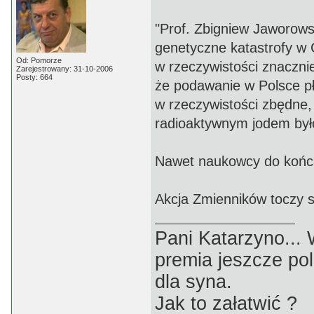
"Prof. Zbigniew Jaworowsk
genetyczne katastrofy w 
Od: Pomorze
w rzeczywistości znacznie
Zarejestrowany: 31-10-2006
Posty: 664
że podawanie w Polsce pł
w rzeczywistości zbędne
radioaktywnym jodem było
Nawet naukowcy do końca 
Akcja Zmienników toczy s
Pani Katarzyno...
premia jeszcze pol
dla syna.
Jak to załatwić ?