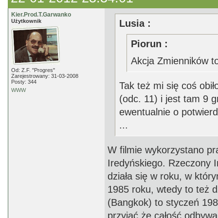
Kier.Prod.T.Garwanko
Użytkownik
Lusia :
Piorun :
Akcja Zmienników to
Od: Z.F. "Progres"
Zarejestrowany: 31-03-2008
Posty: 344
Tak też mi się coś obi
WWW
(odc. 11) i jest tam 9
ewentualnie o potwierd
...
W filmie wykorzystano pr
Iredyńskiego. Rzeczony I
działa się w roku, w któ
1985 roku, wtedy to też d
(Bangkok) to styczeń 198
przyjąć że całość odbywa