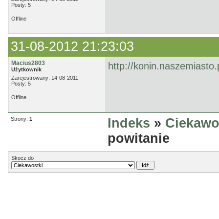
Posty: 5
Offline
31-08-2012 21:23:03
Macius2803
http://konin.naszemiasto.
Użytkownik
Zarejestrowany: 14-08-2011
Posty: 5
Offline
Strony:
1
Indeks
»
Ciekawo
powitanie
Skocz do