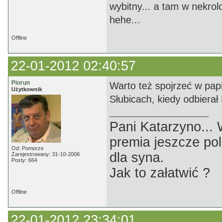
wybitny... a tam w nekrol
hehe...
Offline
22-01-2012 02:40:57
Piorun
Warto też spojrzeć w pap
Użytkownik
Słubicach, kiedy odbierał
Pani Katarzyno...
premia jeszcze pol
Od: Pomorze
dla syna.
Zarejestrowany: 31-10-2006
Posty: 664
Jak to załatwić ?
Offline
22-01-2012 23:34:01