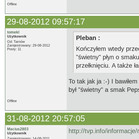
Offline
29-08-2012 09:57:17
tomekl
Użytkownik
Pleban :
Od: Tarnów
Zarejestrowany: 29-08-2012
Kończyłem wtedy przed
Posty: 11
"świetny" płyn o smaku 
przełknięciu. A także ł
To tak jak ja :-) I bawiłe
był "świetny" a smak Peps
Offline
31-08-2012 20:57:05
Macius2803
http://tvp.info/informacj
Użytkownik
Zarejestrowany: 14-08-2011