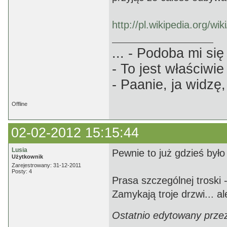
http://pl.wikipedia.org/wi
... - Podoba mi się 
- To jest właściwie
- Paanie, ja widzę,
Offline
02-02-2012 15:15:44
Lusia
Pewnie to już gdzieś było
Użytkownik
Zarejestrowany: 31-12-2011
Posty: 4
Prasa szczególnej troski 
Zamykają troje drzwi... al
Ostatnio edytowany przez