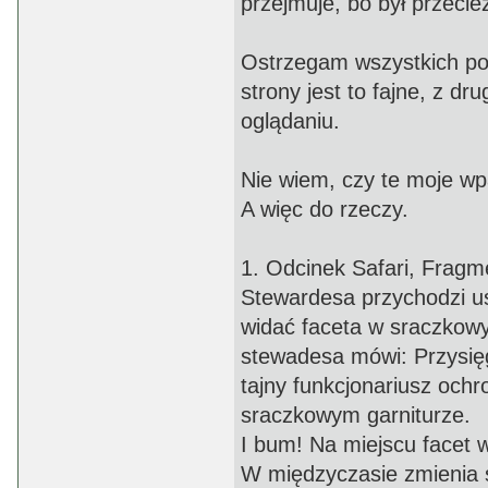
przejmuje, bo był przecież
Ostrzegam wszystkich po
strony jest to fajne, z dr
oglądaniu.
Nie wiem, czy te moje wpa
A więc do rzeczy.
1. Odcinek Safari, Fragm
Stewardesa przychodzi us
widać faceta w sraczkowy
stewadesa mówi: Przysięg
tajny funkcjonariusz ochr
sraczkowym garniturze.
I bum! Na miejscu facet 
W międzyczasie zmienia s