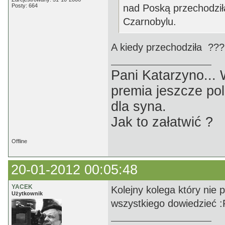
Posty: 664
nad Poską przechodzi
Czarnobylu.
A kiedy przechodziła ???
Pani Katarzyno...
premia jeszcze pol
dla syna.
Jak to załatwić ?
Offline
20-01-2012 00:05:48
YACEK
Kolejny kolega który nie 
Użytkownik
wszystkiego dowiedzieć :