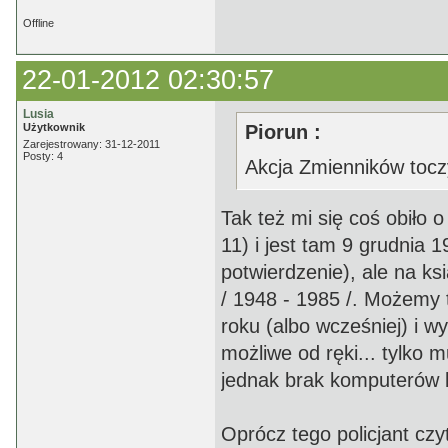
Offline
22-01-2012 02:30:57
Lusia
Użytkownik
Piorun :
Zarejestrowany: 31-12-2011
Posty: 4
Akcja Zmienników toczy
Tak też mi się coś obiło 
11) i jest tam 9 grudnia 
potwierdzenie), ale na ksi
/ 1948 - 1985 /. Możemy 
roku (albo wcześniej) i w
możliwe od ręki... tylko m
jednak brak komputerów b
Oprócz tego policjant czy