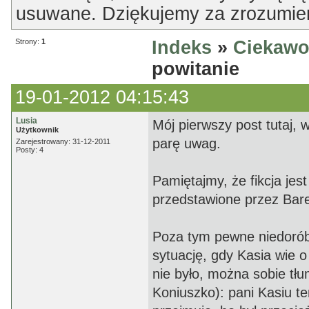
usuwane. Dziękujemy za zrozumien
Strony:
1
Indeks
»
Ciekawo
powitanie
19-01-2012 04:15:43
Lusia
Mój pierwszy post tutaj, 
Użytkownik
parę uwag.
Zarejestrowany: 31-12-2011
Posty: 4
Pamiętajmy, że fikcja jest
przedstawione przez Bare
Poza tym pewne niedorób
sytuację, gdy Kasia wie 
nie było, można sobie tłu
Koniuszko): pani Kasiu te