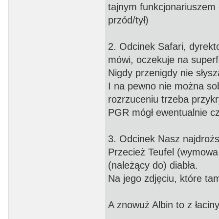
tajnym funkcjonariuszem 
przód/tył)
2. Odcinek Safari, dyrek
mówi, oczekuje na superf
Nigdy przenigdy nie słys
I na pewno nie można sob
rozrzuceniu trzeba przykr
PGR mógł ewentualnie cz
3. Odcinek Nasz najdroższ
Przecież Teufel (wymowa t
(należący do) diabła.
Na jego zdjęciu, które tam
A znowuż Albin to z łaciny