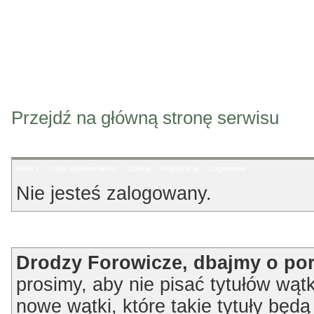
Przejdź na główną stronę serwisu
Indeks
Lista użytkowników
Szukaj
Rejestracja
Logowanie
Nie jesteś zalogowany.
Ogłoszenie
Drodzy Forowicze, dbajmy o po
prosimy, aby nie pisać tytułów wątk
nowe wątki, które takie tytuły będ