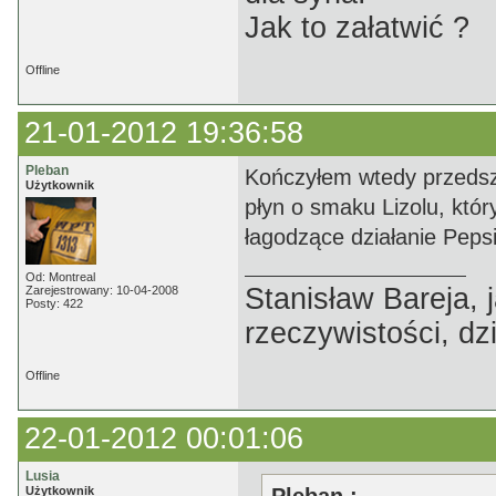
Jak to załatwić ?
Offline
21-01-2012 19:36:58
Pleban
Kończyłem wtedy przedszk
Użytkownik
płyn o smaku Lizolu, który
łagodzące działanie Pepsi
Od: Montreal
Stanisław Bareja,
Zarejestrowany: 10-04-2008
Posty: 422
rzeczywistości, dz
Offline
22-01-2012 00:01:06
Lusia
Użytkownik