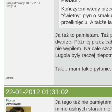
Pleban :
Zarejestrowany: 31-12-2011
Posty: 4
Kończyłem wtedy przed
"świetny" płyn o smaku 
przełknięciu. A także ł
Ja też to pamiętam. Też p
dworze. Później przez ca
nie wypiłem. Na całe szczę
Lugola były raczej niepot
Tak... mam takie pytanie.
Offline
22-01-2012 01:31:02
Piorun
Ja tego też nie pamiętam
Użytkownik
mimo usilnych starań nie