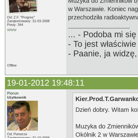
Muzyka do Zmienników by
w Warszawie. Koniec nagr
przechodziła radioaktyw
Od: Z.F. "Progres"
Zarejestrowany: 31-03-2008
Posty: 344
WWW
... - Podoba mi się 
- To jest właściwie
- Paanie, ja widzę,
Offline
19-01-2012 19:48:11
Piorun
Użytkownik
Kier.Prod.T.Garwanko
Dzień dobry. Witam ko
Muzyka do Zmienników
Okólnik 2 w Warszawie
Od: Pomorze
Zarejestrowany: 31-10-2006