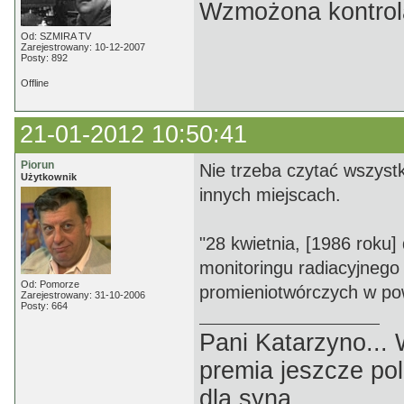
Wzmożona kontrola
Od: SZMIRA TV
Zarejestrowany: 10-12-2007
Posty: 892
Offline
21-01-2012 10:50:41
Piorun
Nie trzeba czytać wszyst
Użytkownik
innych miejscach.
"28 kwietnia, [1986 roku] 
monitoringu radiacyjnego
Od: Pomorze
promieniotwórczych w powi
Zarejestrowany: 31-10-2006
Posty: 664
Pani Katarzyno...
premia jeszcze pol
dla syna.