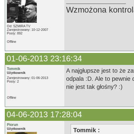
Wzmożona kontrola
Od: SZMIRA TV
Zarejestrowany: 10-12-2007
Posty: 892
Offline
01-06-2013 23:16:34
Tommik
A najgłupsze jest to że 
Użytkownik
odpala :D. Ale to pewnie
Zarejestrowany: 01-06-2013
Posty: 2
nie jest tak głośny? :)
Offline
04-06-2013 17:28:04
Piorun
Użytkownik
Tommik :