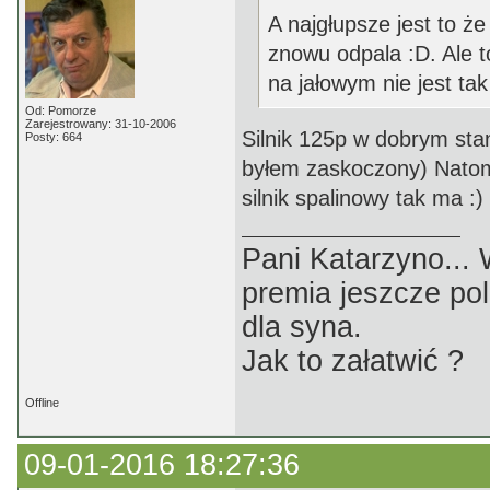
A najgłupsze jest to ż
znowu odpala :D. Ale t
na jałowym nie jest tak
Od: Pomorze
Zarejestrowany: 31-10-2006
Silnik 125p w dobrym sta
Posty: 664
byłem zaskoczony) Natomia
silnik spalinowy tak ma :)
Pani Katarzyno...
premia jeszcze pol
dla syna.
Jak to załatwić ?
Offline
09-01-2016 18:27:36