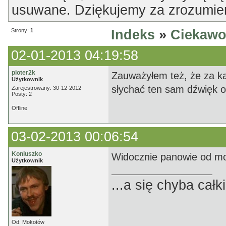
usuwane. Dziękujemy za zrozumien
Strony:
1
Indeks
»
Ciekawo
02-01-2013 04:19:58
pioter2k
Zauważyłem też, że za k
Użytkownik
słychać ten sam dźwięk od
Zarejestrowany: 30-12-2012
Posty: 2
Offline
03-02-2013 00:06:54
Koniuszko
Widocznie panowie od mon
Użytkownik
...a się chyba cał
Od: Mokotów