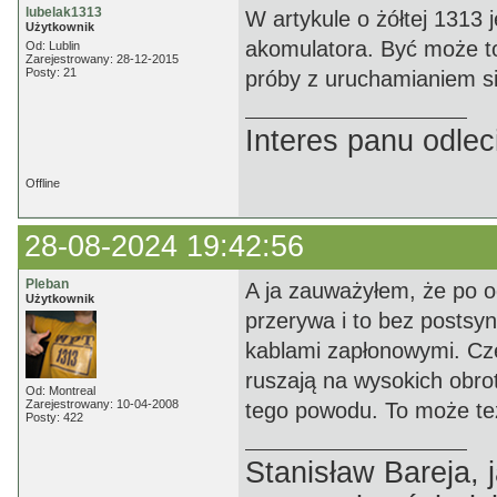
lubelak1313
W artykule o żółtej 1313
Użytkownik
akomulatora. Być może to
Od: Lublin
Zarejestrowany: 28-12-2015
Posty: 21
próby z uruchamianiem si
Interes panu odleci
Offline
28-08-2024 19:42:56
Pleban
A ja zauważyłem, że po od
Użytkownik
przerywa i to bez postsy
kablami zapłonowymi. Czę
ruszają na wysokich obrot
Od: Montreal
Zarejestrowany: 10-04-2008
tego powodu. To może te
Posty: 422
Stanisław Bareja,