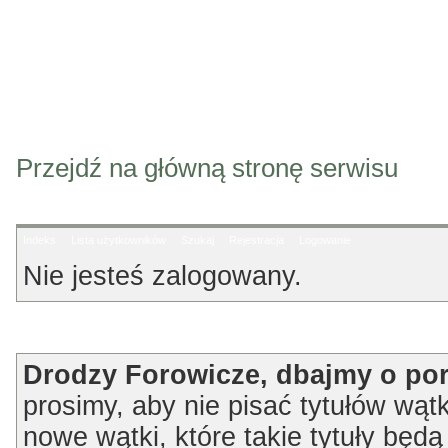
Przejdź na główną stronę serwisu
Indeks
Lista użytkowników
Szukaj
Rejestracja
Logowanie
Nie jesteś zalogowany.
Ogłoszenie
Drodzy Forowicze, dbajmy o po
prosimy, aby nie pisać tytułów wątk
nowe wątki, które takie tytuły będ