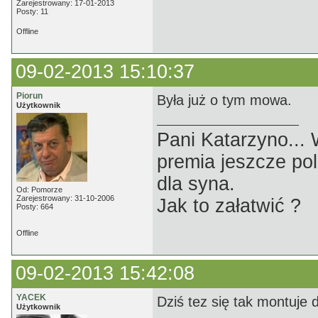
Zarejestrowany: 17-01-2013
Posty: 11
Offline
09-02-2013 15:10:37
Piorun
Była już o tym mowa.
Użytkownik
Pani Katarzyno...
premia jeszcze pol
dla syna.
Od: Pomorze
Zarejestrowany: 31-10-2006
Jak to załatwić ?
Posty: 664
Offline
09-02-2013 15:42:08
YACEK
Dziś tez się tak montuje 
Użytkownik