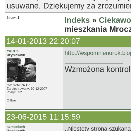
usuwane. Dziękujemy za zrozumien
Strony:
1
Indeks
»
Ciekawo
mieszkania Mroc
14-01-2013 22:20:07
YACEK
http://wspomnienurok.blo
Użytkownik
Wzmożona kontrola
Od: SZMIRA TV
Zarejestrowany: 10-12-2007
Posty: 892
Offline
23-06-2015 11:15:59
szmaciuch
,,Niestety strona szukana 
Użytkownik