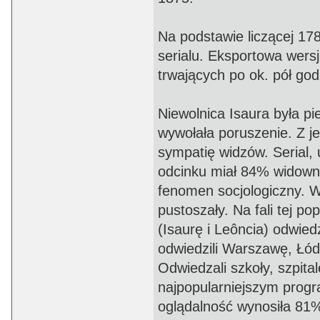
Na podstawie liczącej 17
serialu. Eksportowa wersj
trwających po ok. pół god
Niewolnica Isaura była pi
wywołała poruszenie. Z jed
sympatię widzów. Serial,
odcinku miał 84% widowni
fenomen socjologiczny. W
pustoszały. Na fali tej p
(Isaurę i Leôncia) odwie
odwiedzili Warszawę, Łód
Odwiedzali szkoły, szpital
najpopularniejszym progra
oglądalność wynosiła 81