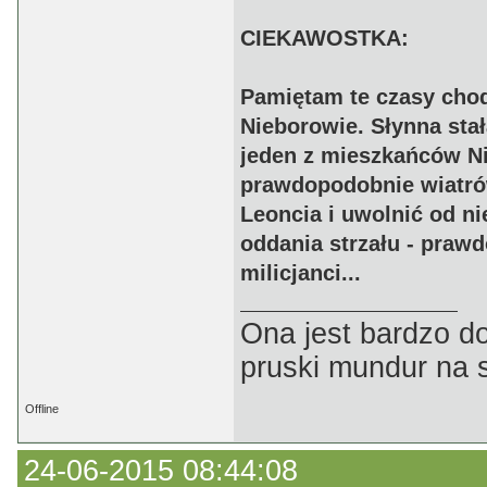
CIEKAWOSTKA:
Pamiętam te czasy chod
Nieborowie. Słynna sta
jeden z mieszkańców Ni
prawdopodobnie wiatró
Leoncia i uwolnić od ni
oddania strzału - praw
milicjanci...
Ona jest bardzo d
pruski mundur na 
Offline
24-06-2015 08:44:08