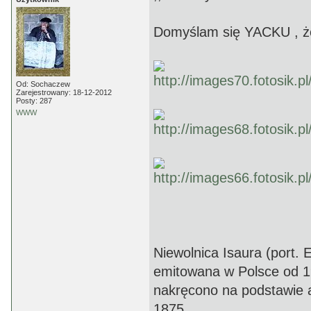
Domyślam się YACKU , że 
Od: Sochaczew
Zarejestrowany: 18-12-2012
Posty: 287
WWW
Niewolnica Isaura (port. 
emitowana w Polsce od 19
nakręcono na podstawie a
1875.