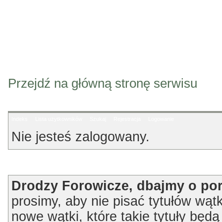
Przejdź na główną stronę serwisu
Indeks
Lista użytkowników
Szukaj
Rejestracja
Logowanie
Nie jesteś zalogowany.
Ogłoszenie
Drodzy Forowicze, dbajmy o po
prosimy, aby nie pisać tytułów wątk
nowe wątki, które takie tytuły będ