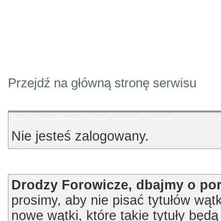
Przejdź na główną stronę serwisu
Indeks
Lista użytkowników
Szukaj
Rejestracja
Logowanie
Nie jesteś zalogowany.
Ogłoszenie
Drodzy Forowicze, dbajmy o po
prosimy, aby nie pisać tytułów wątk
nowe wątki, które takie tytuły będ