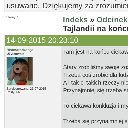
usuwane. Dziękujemy za zrozumien
Strony:
1
Indeks
»
Odcinek 
Tajlandii na koń
14-09-2015 20:23:10
Bhamaradżanga
Tam jest na końcu cieka
Użytkownik
Stary zrobiliśmy swoje z
Trzeba coś zrobić dla lud
A i tak ci takich rzeczy n
Zarejestrowany: 21-07-2015
Przynajmniej się trzeba s
Posty: 66
To ciekawa konkluzja i my
Trzeba się przynajmniej s