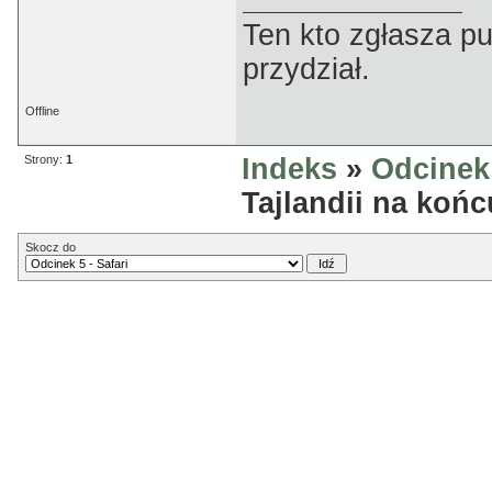
Ten kto zgłasza p
przydział.
Offline
Strony:
1
Indeks
»
Odcinek 
Tajlandii na koń
Skocz do