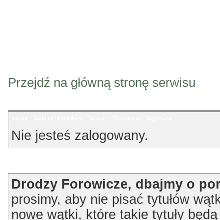
Przejdź na główną stronę serwisu
Indeks
Lista użytkowników
Szukaj
Rejestracja
Logowanie
Nie jesteś zalogowany.
Ogłoszenie
Drodzy Forowicze, dbajmy o po
prosimy, aby nie pisać tytułów wątk
nowe wątki, które takie tytuły będ