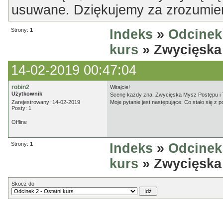
usuwane. Dziękujemy za zrozumien
Strony:
1
Indeks
»
Odcinek 
kurs
» Zwycięska 
14-02-2019 00:47:04
robin2
Witajcie!
Użytkownik
Scenę każdy zna. Zwycięska Mysz Postępu i T
Zarejestrowany: 14-02-2019
Moje pytanie jest następujące: Co stało się z
Posty: 1
Offline
Strony:
1
Indeks
»
Odcinek 
kurs
» Zwycięska 
Skocz do