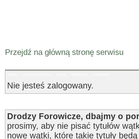
Przejdź na główną stronę serwisu
Indeks
Lista użytkowników
Szukaj
Rejestracja
Logowanie
Nie jesteś zalogowany.
Ogłoszenie
Drodzy Forowicze, dbajmy o po
prosimy, aby nie pisać tytułów wątk
nowe wątki, które takie tytuły będ