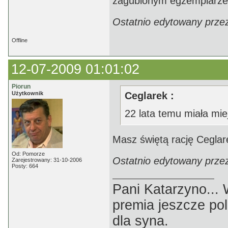
zagubionym egzemplarze
Ostatnio edytowany prze
Offline
12-07-2009 01:01:02
Piorun
Użytkownik
Ceglarek :
22 lata temu miała mie
Masz świętą rację Ceglare
Od: Pomorze
Ostatnio edytowany przez
Zarejestrowany: 31-10-2006
Posty: 664
Pani Katarzyno...
premia jeszcze pol
dla syna.