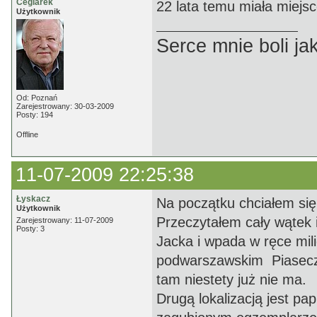
Ceglarek
22 lata temu miała miejsc
Użytkownik
Serce mnie boli jak
Od: Poznań
Zarejestrowany: 30-03-2009
Posty: 194
Offline
11-07-2009 22:25:38
Łyskacz
Na początku chciałem się 
Użytkownik
Przeczytałem cały wątek i
Zarejestrowany: 11-07-2009
Posty: 3
Jacka i wpada w ręce mili
podwarszawskim Piaseczni
tam niestety już nie ma.
Drugą lokalizacją jest pap