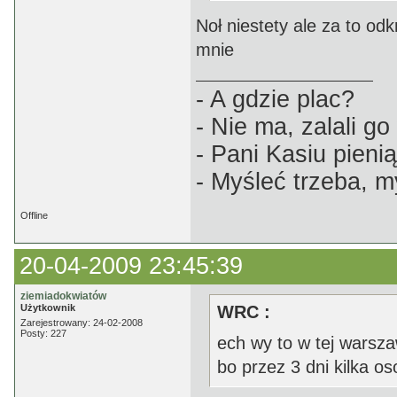
Noł niestety ale za to od
mnie
- A gdzie plac?
- Nie ma, zalali g
- Pani Kasiu pien
- Myśleć trzeba, m
Offline
20-04-2009 23:45:39
ziemiadokwiatów
Użytkownik
WRC :
Zarejestrowany: 24-02-2008
Posty: 227
ech wy to w tej warsza
bo przez 3 dni kilka o