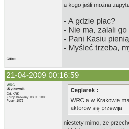
a kogo jeśli można zapyt
- A gdzie plac?
- Nie ma, zalali g
- Pani Kasiu pien
- Myśleć trzeba, m
Offline
21-04-2009 00:16:59
WRC
Użytkownik
Ceglarek :
Od: KRK
Zarejestrowany: 03-09-2006
WRC a w Krakowie mas
Posty: 1072
aktorów się przewija
niestety mimo, ze przech