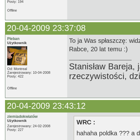
Posty: 194
Offline
20-04-2009 23:37:08
Pleban
To ja Was spłaszczę: wid
Użytkownik
Rabce, 20 lat temu :)
Stanisław Bareja,
Od: Montreal
Zarejestrowany: 10-04-2008
rzeczywistości, dz
Posty: 422
Offline
20-04-2009 23:43:12
ziemiadokwiatów
Użytkownik
WRC :
Zarejestrowany: 24-02-2008
Posty: 227
hahaha poldka ??? a du