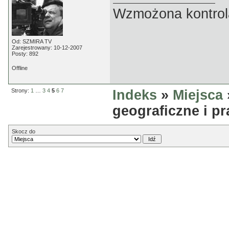
Wzmożona kontrola
Od: SZMIRA TV
Zarejestrowany: 10-12-2007
Posty: 892
Offline
Strony:
1
…
3
4
5
6
7
Indeks
»
Miejsca
geograficzne i p
Skocz do