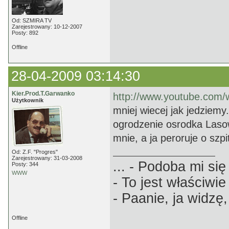
Od: SZMIRA TV
Zarejestrowany: 10-12-2007
Posty: 892
Offline
28-04-2009 03:14:30
Kier.Prod.T.Garwanko
http://www.youtube.co
Użytkownik
mniej wiecej jak jedziemy
ogrodzenie osrodka Las
mnie, a ja peroruje o szpi
Od: Z.F. "Progres"
Zarejestrowany: 31-03-2008
... - Podoba mi się 
Posty: 344
WWW
- To jest właściwie
- Paanie, ja widzę,
Offline