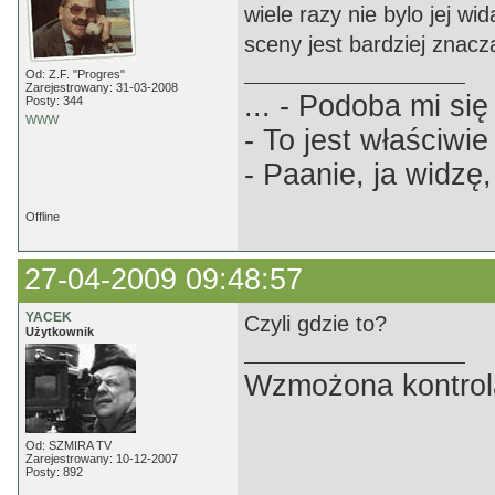
wiele razy nie bylo jej w
sceny jest bardziej znacz
Od: Z.F. "Progres"
Zarejestrowany: 31-03-2008
... - Podoba mi się 
Posty: 344
WWW
- To jest właściwie
- Paanie, ja widzę,
Offline
27-04-2009 09:48:57
YACEK
Czyli gdzie to?
Użytkownik
Wzmożona kontrola
Od: SZMIRA TV
Zarejestrowany: 10-12-2007
Posty: 892