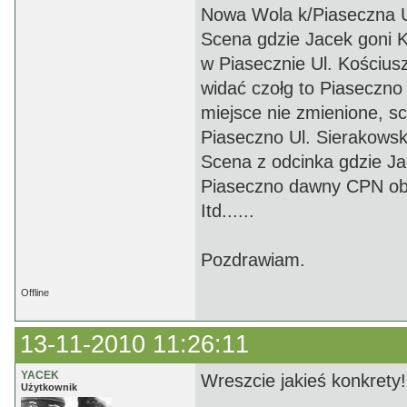
Nowa Wola k/Piaseczna U
Scena gdzie Jacek goni K
w Piasecznie Ul. Kościusz
widać czołg to Piaseczno
miejsce nie zmienione, s
Piaseczno Ul. Sierakowsk
Scena z odcinka gdzie J
Piaseczno dawny CPN obe
Itd......
Pozdrawiam.
Offline
13-11-2010 11:26:11
YACEK
Wreszcie jakieś konkrety!
Użytkownik