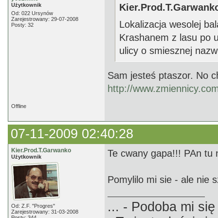
Użytkownik
Kier.Prod.T.Garwanko
Od: 022 Ursynów
Zarejestrowany: 29-07-2008
Lokalizacja wesolej ba
Posty: 32
Krashanem z lasu po u
ulicy o smiesznej nazw
Sam jesteś ptaszor. No 
http://www.zmiennicy.co
Offline
07-11-2009 02:40:28
Kier.Prod.T.Garwanko
Te cwany gapa!!! PAn tu n
Użytkownik
Pomylilo mi sie - ale nie 
... - Podoba mi się 
Od: Z.F. "Progres"
Zarejestrowany: 31-03-2008
Posty: 344