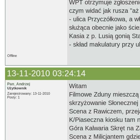
WPT otrzymuje zgłoszeni
czym widać jak rusza "aż
- ulica Przyczółkowa, a 
służąca obecnie jako ści
Kasia z p. Lusią gonią St
- skład makulatury przy u
Offline
13-11-2010 03:24:14
Pan_Andrzej
Witam
Użytkownik
Filmowe Zduny mieszczą s
Zarejestrowany: 13-11-2010
Posty: 1
skrzyżowanie Słonecznej 
Scena z Rawiczem, przeja
K/Piaseczna kiosku tam n
Góra Kalwaria Skręt na Z
Scena z Milicjantem gdz