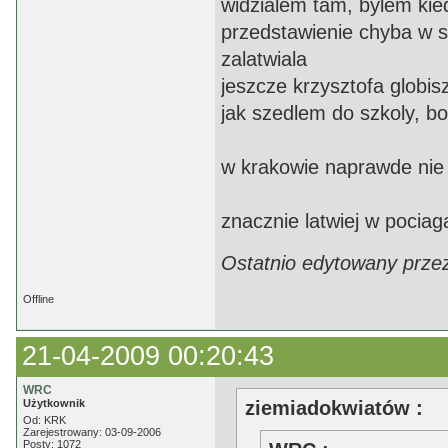
widzialem tam, bylem kied
przedstawienie chyba w s
zalatwiala
jeszcze krzysztofa globis
jak szedlem do szkoly, bo
w krakowie naprawde nie 
znacznie latwiej w pocia
Ostatnio edytowany prze
Offline
21-04-2009 00:20:43
WRC
Użytkownik
ziemiadokwiatów :
Od: KRK
Zarejestrowany: 03-09-2006
Posty: 1072