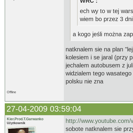
WRC :
ech wy to w tej war
wiem bo przez 3 dni
a kogo jeśli można za
natknalem sie na plan "le
kolesiem i se jaral (przy
jechalem autobusem z jul
widzialem tego wasatego 
polsku nie zna
Offline
27-04-2009 03:59:04
Kier.Prod.T.Garwanko
http://www.youtube.co
Użytkownik
sobote natknalem sie prz