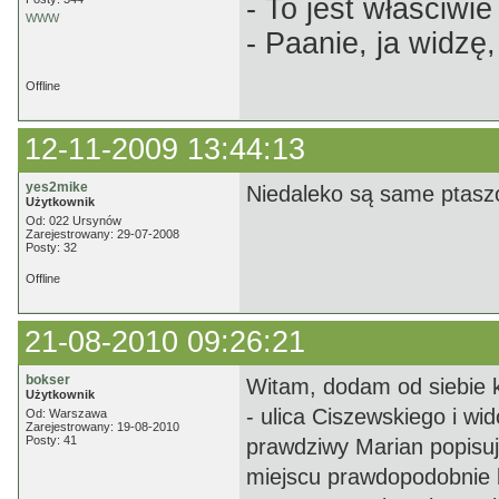
- To jest właściwie
WWW
- Paanie, ja widzę,
Offline
12-11-2009 13:44:13
yes2mike
Niedaleko są same ptaszo
Użytkownik
Od: 022 Ursynów
Zarejestrowany: 29-07-2008
Posty: 32
Offline
21-08-2010 09:26:21
bokser
Witam, dodam od siebie kil
Użytkownik
- ulica Ciszewskiego i wid
Od: Warszawa
Zarejestrowany: 19-08-2010
Posty: 41
prawdziwy Marian popisuj
miejscu prawdopodobnie b