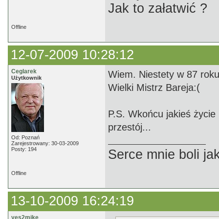
Jak to załatwić ?
Offline
12-07-2009 10:28:12
Ceglarek
Wiem. Niestety w 87 roku 
Użytkownik
Wielki Mistrz Bareja:(
P.S. Wkońcu jakieś życie 
przestój...
Od: Poznań
Zarejestrowany: 30-03-2009
Posty: 194
Serce mnie boli jak
Offline
13-10-2009 16:24:19
yes2mike