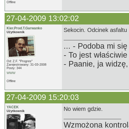
Offline
27-04-2009 13:02:02
Kier.Prod.T.Garwanko
Sekocin. Odcinek asfaltu
Użytkownik
... - Podoba mi się 
- To jest właściwie
Od: Z.F. "Progres"
- Paanie, ja widzę,
Zarejestrowany: 31-03-2008
Posty: 344
WWW
Offline
27-04-2009 15:20:03
YACEK
No wiem gdzie.
Użytkownik
Wzmożona kontrola