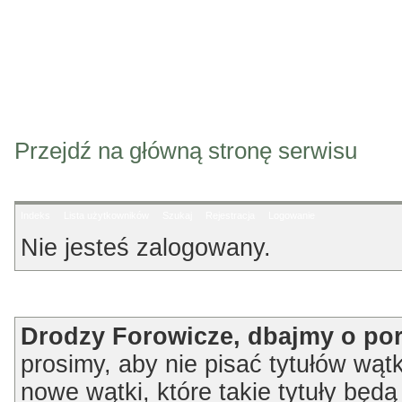
Przejdź na główną stronę serwisu
Indeks
Lista użytkowników
Szukaj
Rejestracja
Logowanie
Nie jesteś zalogowany.
Ogłoszenie
Drodzy Forowicze, dbajmy o po
prosimy, aby nie pisać tytułów wątk
nowe wątki, które takie tytuły będ