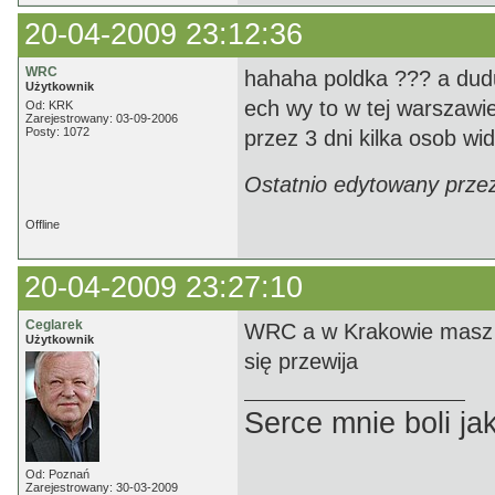
20-04-2009 23:12:36
WRC
hahaha poldka ??? a dudus
Użytkownik
ech wy to w tej warszawi
Od: KRK
Zarejestrowany: 03-09-2006
Posty: 1072
przez 3 dni kilka osob wi
Ostatnio edytowany prze
Offline
20-04-2009 23:27:10
Ceglarek
WRC a w Krakowie masz 
Użytkownik
się przewija
Serce mnie boli jak
Od: Poznań
Zarejestrowany: 30-03-2009