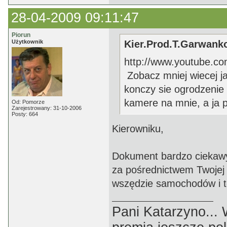
28-04-2009 09:11:47
Piorun
Użytkownik
Kier.Prod.T.Garwanko
http://www.youtube.
Zobacz mniej wiecej ja
konczy sie ogrodzeni
kamere na mnie, a ja p
Od: Pomorze
Zarejestrowany: 31-10-2006
Posty: 664
Kierowniku,
Dokument bardzo ciekawy.
za pośrednictwem Twojej k
wszędzie samochodów i te
Pani Katarzyno...