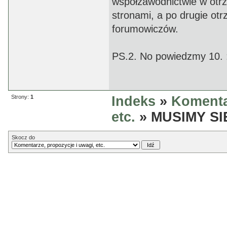
współzawodnictwie w otrz
stronami, a po drugie otr
forumowiczów.
PS.2. No powiedzmy 10. 
Strony:
1
Indeks
»
Komenta
etc.
» MUSIMY SI
Skocz do