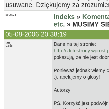
usuwane. Dziękujemy za zrozumien
Strony:
1
Indeks
»
Komenta
etc.
» MUSIMY SI
05-08-2006 20:38:19
Ian
Dane na tej stronie:
Gość
http://zlotestrony.wprost.
pokazują, że nie jest dob
Ponieważ jednak wiemy co
:), apelujemy o głosy!
Autorzy
PS. Korzyść jest podwój