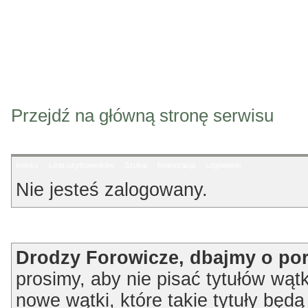
Przejdź na główną stronę serwisu
Indeks
Lista użytkowników
Szukaj
Rejestracja
Logowanie
Nie jesteś zalogowany.
Ogłoszenie
Drodzy Forowicze, dbajmy o po
prosimy, aby nie pisać tytułów wątk
nowe wątki, które takie tytuły będ