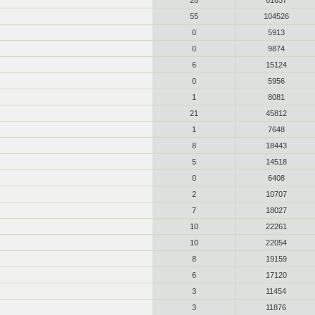
28
61637
55
104526
0
5913
0
9874
6
15124
0
5956
1
8081
21
45812
1
7648
8
18443
5
14518
0
6408
2
10707
7
18027
10
22261
10
22054
8
19159
6
17120
3
11454
3
11876