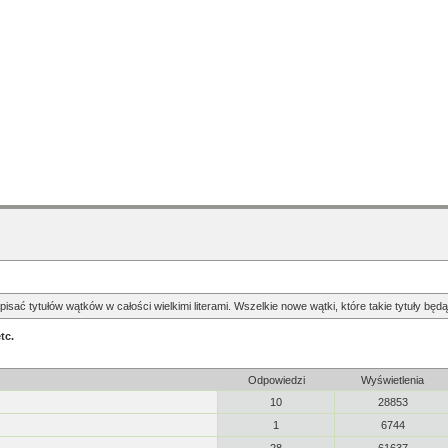
pisać tytułów wątków w całości wielkimi literami. Wszelkie nowe wątki, które takie tytuły b
tc.
Odpowiedzi
Wyświetlenia
10
28853
1
6744