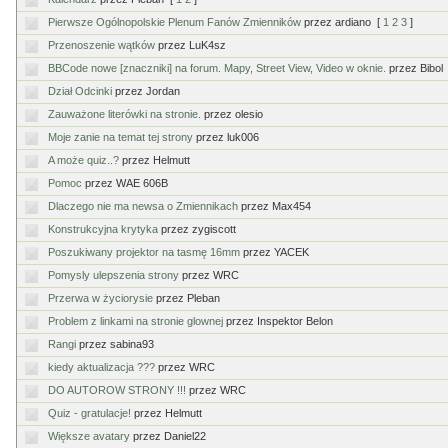
Pierwsze Ogólnopolskie Plenum Fanów Zmienników
przez ardiano
[
1
2
3
]
Przenoszenie wątków
przez LuK4sz
BBCode nowe [znaczniki] na forum. Mapy, Street View, Video w oknie.
przez Bibol
Dział Odcinki
przez Jordan
Zauważone literówki na stronie.
przez olesio
Moje zanie na temat tej strony
przez luk006
A może quiz..?
przez Helmutt
Pomoc
przez WAE 606B
Dlaczego nie ma newsa o Zmiennikach
przez Max454
Konstrukcyjna krytyka
przez zygiscott
Poszukiwany projektor na tasmę 16mm
przez YACEK
Pomysly ulepszenia strony
przez WRC
Przerwa w życiorysie
przez Pleban
Problem z linkami na stronie glownej
przez Inspektor Belon
Rangi
przez sabina93
kiedy aktualizacja ???
przez WRC
DO AUTOROW STRONY !!!
przez WRC
Quiz - gratulacje!
przez Helmutt
Większe avatary
przez Daniel22