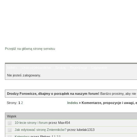
Przejdź na główną stronę serwisu
Indeks
Lista użytkowników
Szukaj
Rejestracja
Logowanie
Nie jesteś zalogowany.
Ogłoszenie
Drodzy Forowicze, dbajmy o porządek na naszym forum!
Bardzo prosimy, aby nie 
Strony:
1
2
Indeks
» Komentarze, propozycje i uwagi, e
Komentarze, propozycje i uwagi, etc.
Wątek
10-lecie strony i forum
przez Max454
Jak edytować stronę Zmienników?
przez lubelak1313
Kalendarz
przez Pleban
[
1
2
]