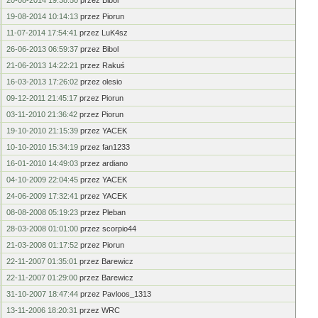
20-08-2014 19:38:50
przez Bibol
19-08-2014 10:14:13
przez Piorun
11-07-2014 17:54:41
przez LuK4sz
26-06-2013 06:59:37
przez Bibol
21-06-2013 14:22:21
przez Rakuś
16-03-2013 17:26:02
przez olesio
09-12-2011 21:45:17
przez Piorun
03-11-2010 21:36:42
przez Piorun
19-10-2010 21:15:39
przez YACEK
10-10-2010 15:34:19
przez fan1233
16-01-2010 14:49:03
przez ardiano
04-10-2009 22:04:45
przez YACEK
24-06-2009 17:32:41
przez YACEK
08-08-2008 05:19:23
przez Pleban
28-03-2008 01:01:00
przez scorpio44
21-03-2008 01:17:52
przez Piorun
22-11-2007 01:35:01
przez Barewicz
22-11-2007 01:29:00
przez Barewicz
31-10-2007 18:47:44
przez Pavloos_1313
13-11-2006 18:20:31
przez WRC