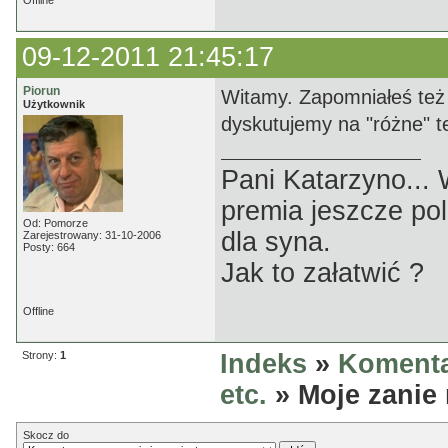
Offline
09-12-2011 21:45:17
Piorun
Witamy. Zapomniałeś też
Użytkownik
dyskutujemy na "różne" tem
Pani Katarzyno...
premia jeszcze pol
Od: Pomorze
dla syna.
Zarejestrowany: 31-10-2006
Posty: 664
Jak to załatwić ?
Offline
Strony:
1
Indeks
»
Komenta
etc.
» Moje zanie 
Skocz do