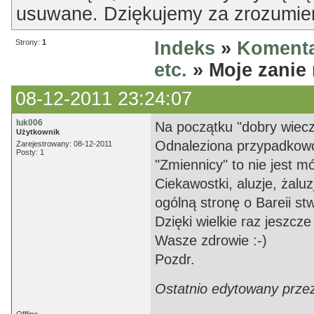
usuwane. Dziękujemy za zrozumien
Strony:
1
Indeks
»
Komenta
etc.
» Moje zanie 
08-12-2011 23:24:07
luk006
Na początku "dobry wiecz
Użytkownik
Odnaleziona przypadkowo
Zarejestrowany: 08-12-2011
Posty: 1
"Zmiennicy" to nie jest m
Ciekawostki, aluzje, żalu
ogólną stronę o Bareii st
Dzięki wielkie raz jeszcze 
Wasze zdrowie :-)
Pozdr.
Ostatnio edytowany przez