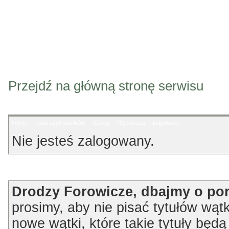
Przejdź na główną stronę serwisu
Indeks
Lista użytkowników
Szukaj
Rejestracja
Logowanie
Nie jesteś zalogowany.
Ogłoszenie
Drodzy Forowicze, dbajmy o po
prosimy, aby nie pisać tytułów wątk
nowe wątki, które takie tytuły będ