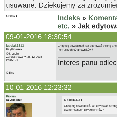
usuwane. Dziękujemy za zrozumien
Strony:
1
Indeks
»
Komenta
etc.
» Jak edytow
09-01-2016 18:30:54
lubelak1313
Chcę się dowiedzieć, jak edytować stronę Zmie
Użytkownik
normalnych użytkowników?
Od: Lublin
Zarejestrowany: 28-12-2015
Posty: 21
Interes panu odleci
Offline
10-01-2016 12:23:32
Piorun
Użytkownik
lubelak1313 :
Chcę się dowiedzieć, jak edytować stronę
dla normalnych użytkowników?