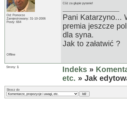
Cóż za głupie pytanie!
Pani Katarzyno...
Od: Pomorze
Zarejestrowany: 31-10-2006
Posty: 664
premia jeszcze pol
dla syna.
Jak to załatwić ?
Offline
Strony:
1
Indeks
»
Komenta
etc.
» Jak edytow
Skocz do