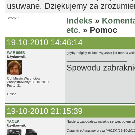
usuwane. Dziękujemy za zrozumien
Strony:
1
Indeks
»
Komenta
etc.
» Pomoc
19-10-2010 14:46:14
WAE 606B
gdyby móglby mi ktos wyjasnic jak mozna wkle
Użytkownik
Spowodu zabrakni
Od: Miasto Warchołów
Zarejestrowany: 08-10-2010
Posty: 31
Offline
19-10-2010 21:15:39
YACEK
Najpierw zapodajesz na jakiś serwer, potem w
Użytkownik
Ostatnio edytowany przez YACEK (19-10-2010