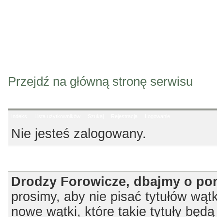
Przejdź na główną stronę serwisu
Indeks
Lista użytkowników
Szukaj
Rejestracja
Logowanie
Nie jesteś zalogowany.
Ogłoszenie
Drodzy Forowicze, dbajmy o po
prosimy, aby nie pisać tytułów wątk
nowe wątki, które takie tytuły będ