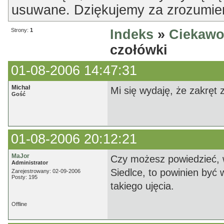
usuwane. Dziękujemy za zrozumien
Strony:
1
Indeks
»
Ciekawo
czołówki
01-08-2006 14:47:31
Michał
Mi się wydaję, że zakręt 
Gość
01-08-2006 20:12:21
MaJor
Czy możesz powiedzieć, w
Administrator
Siedlce, to powinien być 
Zarejestrowany: 02-09-2006
Posty: 195
takiego ujęcia.
Offline