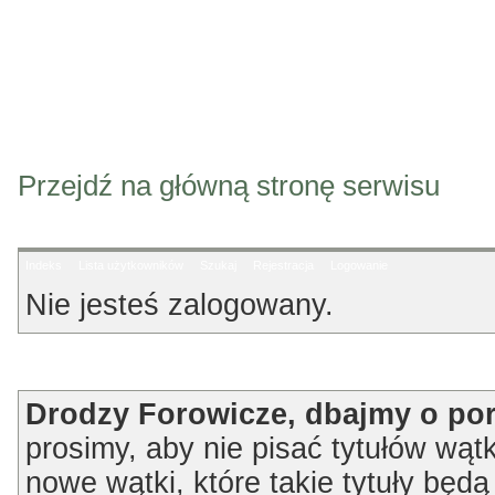
Przejdź na główną stronę serwisu
Indeks
Lista użytkowników
Szukaj
Rejestracja
Logowanie
Nie jesteś zalogowany.
Ogłoszenie
Drodzy Forowicze, dbajmy o po
prosimy, aby nie pisać tytułów wątk
nowe wątki, które takie tytuły będ