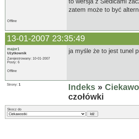
to wersja z Siedlcami za
zatem może to być alterna
Offline
13-01-2007 23:35:49
major1
ja myśle że to jest tunel
Użytkownik
Zarejestrowany: 10-01-2007
Posty: 6
Offline
Strony:
1
Indeks
»
Ciekawo
czołówki
Skocz do