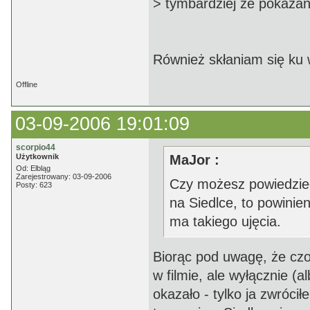
> tymbardziej ze pokaza
Również skłaniam się ku we
Offline
03-09-2006 19:01:09
scorpio44
Użytkownik
MaJor :
Od: Elbląg
Zarejestrowany: 03-09-2006
Czy możesz powiedzieć,
Posty: 623
na Siedlce, to powinie
ma takiego ujęcia.
Biorąc pod uwagę, że czo
w filmie, ale wyłącznie (al
okazało - tylko ja zwróci