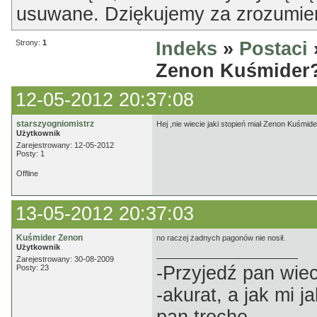
usuwane. Dziękujemy za zrozumien
Strony:
1
Indeks
»
Postaci
»
Zenon Kuśmider
12-05-2012 20:37:08
starszyogniomistrz
Hej ,nie wiecie jaki stopień miał Zenon Kuśmide
Użytkownik
Zarejestrowany: 12-05-2012
Posty: 1
Offline
13-05-2012 20:37:03
Kuśmider Zenon
no raczej żadnych pagonów nie nosił.
Użytkownik
Zarejestrowany: 30-08-2009
-Przyjedź pan wiec
Posty: 23
-akurat, a jak mi 