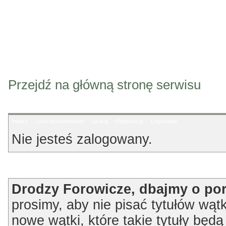
Przejdź na główną stronę serwisu
Indeks
Lista użytkowników
Szukaj
Rejestracja
Logowanie
Nie jesteś zalogowany.
Ogłoszenie
Drodzy Forowicze, dbajmy o po
prosimy, aby nie pisać tytułów wątk
nowe wątki, które takie tytuły będ