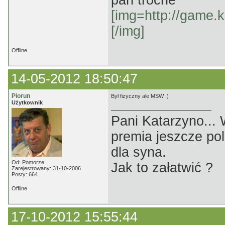
pan troche
[img=http://game.k
[/img]
Offline
14-05-2012 18:50:47
Piorun
Był fizyczny ale MSW :)
Użytkownik
Pani Katarzyno...
premia jeszcze pol
dla syna.
Od: Pomorze
Jak to załatwić ?
Zarejestrowany: 31-10-2006
Posty: 664
Offline
17-10-2012 15:55:44