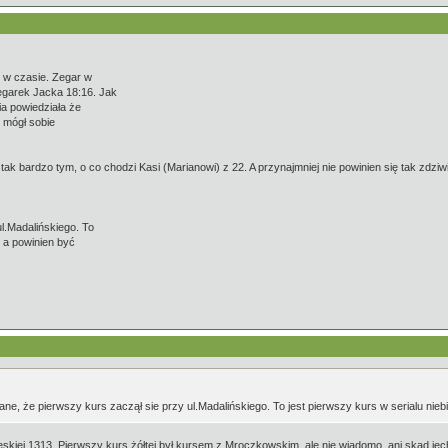
y w czasie. Zegar w
egarek Jacka 18:16. Jak
ia powiedziała że
k mógł sobie
 tak bardzo tym, o co chodzi Kasi (Marianowi) z 22. A przynajmniej nie powinien się tak zdziwi
ul.Madalińskiego. To
, a powinien być
ne, że pierwszy kurs zaczął sie przy ul.Madalińskiego. To jest pierwszy kurs w serialu niebi
eskiej 1313. Pierwszy kurs żółtej był kursem z Mroczkowskim, ale nie wiadomo, ani skąd jech