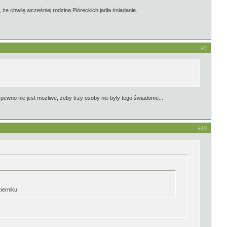
że chwilę wcześniej rodzina Pióreckich jadła śniadanie.
#9
a pewno nie jest możliwe, żeby trzy osoby nie były tego świadome...
#10
ierniku