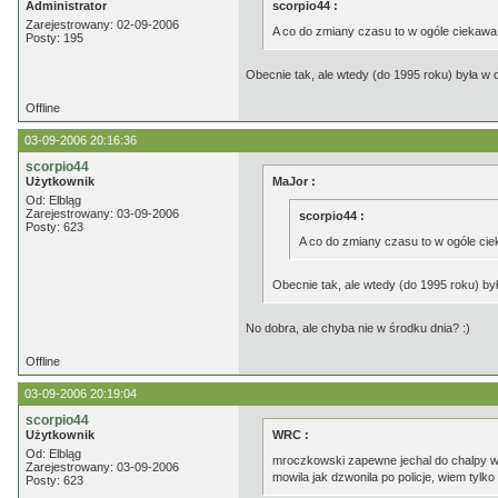
Administrator
scorpio44 :
Zarejestrowany: 02-09-2006
A co do zmiany czasu to w ogóle ciekawa
Posty: 195
Obecnie tak, ale wtedy (do 1995 roku) była w o
Offline
03-09-2006 20:16:36
scorpio44
Użytkownik
MaJor :
Od: Elbląg
Zarejestrowany: 03-09-2006
scorpio44 :
Posty: 623
A co do zmiany czasu to w ogóle cie
Obecnie tak, ale wtedy (do 1995 roku) był
No dobra, ale chyba nie w środku dnia? :)
Offline
03-09-2006 20:19:04
scorpio44
Użytkownik
WRC :
Od: Elbląg
mroczkowski zapewne jechal do chalpy wid
Zarejestrowany: 03-09-2006
mowila jak dzwonila po policje, wiem tylk
Posty: 623