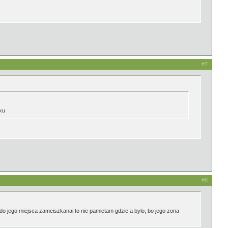
#7
ku
#8
o jego miejsca zameiszkanai to nie pamietam gdzie a bylo, bo jego zona