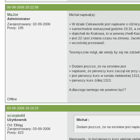
06-08-2006 20:22:58
MaJor
Michał napisał(a):
Administrator
Zarejestrowany: 02-09-2006
> W dziale Ciekawostki jest napisane o róźnic
Posty: 195
> samochodzie wskazywał godzine 19:15, a z
> dojechali do Krakowa, to w pewnej chwili Kas
> jest 22 i jest zmiana czasu na zimowy. Jace
> wcześniej przestawić.
Teoretycznie mógł, ale wtedy by się nie zdziwił
> Dodam jeszcze, że na stroniew jest
> napisane, że pierwszy kurs zaczął sie przy 
> jest pierwszy kurs w serialu niebieskiej 1313
> pierwszy kurs żółtej 1313.
A dlaczego tamtego nie powinno być?
Offline
03-09-2006 19:19:23
scorpio44
Użytkownik
Michał :
Od: Elbląg
Dodam jeszcze, że na stroniew jest napisa
Zarejestrowany: 03-09-2006
Posty: 623
Nieprawda - to był pierwszy kurs właśnie niebi