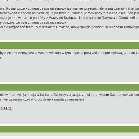
. Po pierwsze - zmiana czasu na zimowy jest nie we wrześniu, ale w październiku (nie wiem, 
tatni weekend z soboty na niedzielę, a po trzecie - następuje to w nocy z 3.00 na 2.00. I ta
tępuje tam w trakcie podróży z Wawy do Krakowa. No bo samolot Rawicza z Okęcia odlatuj
ę okazuje, że była zmiana czasu na zimowy.
ał się rozpocząć teatr TV z udziałem Rawicza, mówi "minęła godzina 20.00 czasu zimowego"
ylo ze zmeczony jest nawet mowic cos w tym stylu a i pora widac popoludniowa, a co do jeg
e
scenie w krakowie jak stoja w korku na Wolnicy za jarajacym sie tramwajem Kaska mowi ze j
t we wrzesnia czyli w drugi dzien kalendarzowej jesieni
9:36:11)