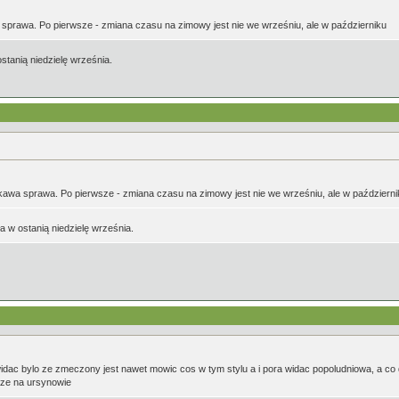
 sprawa. Po pierwsze - zmiana czasu na zimowy jest nie we wrześniu, ale w październiku
stanią niedzielę września.
kawa sprawa. Po pierwsze - zmiana czasu na zimowy jest nie we wrześniu, ale w październi
a w ostanią niedzielę września.
ac bylo ze zmeczony jest nawet mowic cos w tym stylu a i pora widac popoludniowa, a co d
o ze na ursynowie