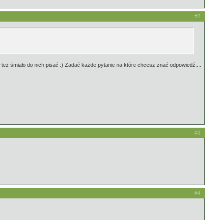
#2
też śmiało do nich pisać :) Zadać każde pytanie na które chcesz znać odpowiedź....
#3
#4