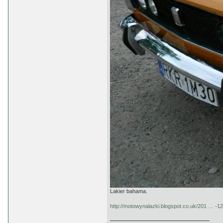
Lakier bahama.
http://motowynalazki.blogspot.co.uk/201 … -12