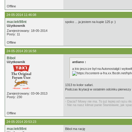
Offline
24-05-2014 11:46:08
maciek98nt
spoko ... ja jestem na kupie 125 p :)
Użytkownik
Zarejestrowany: 18-05-2014
Posty: 11
Offline
24-05-2014 20:16:58
Bibol
Użytkownik
ardiano :
a kto jeszcze był na Autonostalgii i wyło
1313 to kolor safari.
Podczas licytacji w ostatnim odcinku pierwszy 
Zarejestrowany: 03-06-2013
Posty: 230
- Dacia? Mowy nie ma. To już lepiej od razu r
- Nie na nasz klimat panie Stanisławie, jak sp
Offline
24-05-2014 20:53:23
maciek98nt
Bibol ma rację