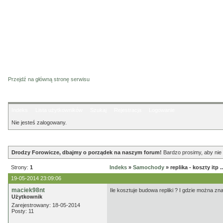
Przejdź na główną stronę serwisu
Indeks
Lista użytkowników
Szukaj
Rejestracja
Logowanie
Nie jesteś zalogowany.
Ogłoszenie
Drodzy Forowicze, dbajmy o porządek na naszym forum!
Bardzo prosimy, aby nie 
Strony:
1
Indeks
»
Samochody
» replika - koszty itp ..
19-05-2014 23:09:06
maciek98nt
Ile kosztuje budowa repliki ? I gdzie można zn
Użytkownik
Zarejestrowany: 18-05-2014
Posty: 11