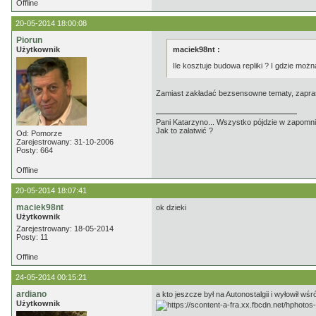
Offline
20-05-2014 18:00:08
Piorun
Użytkownik
maciek98nt :
Ile kosztuje budowa repliki ? I gdzie moż
Zamiast zakładać bezsensowne tematy, zaprasza
Pani Katarzyno... Wszystko pójdzie w zapomnie
Jak to załatwić ?
Od: Pomorze
Zarejestrowany: 31-10-2006
Posty: 664
Offline
20-05-2014 18:07:41
maciek98nt
ok dzieki
Użytkownik
Zarejestrowany: 18-05-2014
Posty: 11
Offline
24-05-2014 00:15:21
ardiano
a kto jeszcze był na Autonostalgii i wyłowił w
Użytkownik