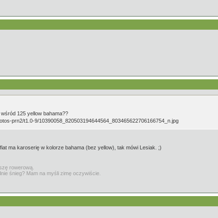
wił wśród 125 yellow bahama??
fiat ma karoserię w kolorze bahama (bez yellow), tak mówi Lesiak. ;)
ikszę rowerową.
adnie śnieg? Mam na myśli zimę oczywiście.