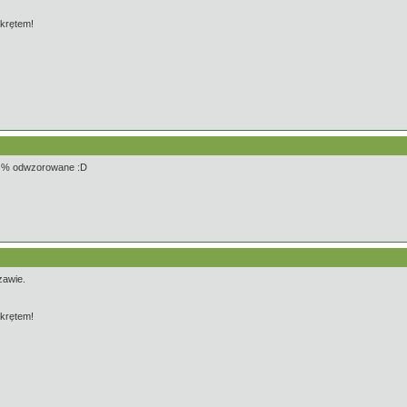
akrętem!
 80 % odwzorowane :D
zawie.
akrętem!