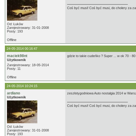
Coś być musi! Coś być musi, do cholery za z
Od: Łuków
Zarejestrowany: 31-01-2008
Posty: 193
Offline
24-05-2014 00:16:47
maciek98nt
gdzie to takie cudeńko ? Super ... w ok 70 -
Użytkownik
Zarejestrowany: 18-05-2014
Posty: 11
Offline
24-05-2014 10:24:15
ardiano
zeszłotygodniowa Auto nostalgia 2014 w Wars
Użytkownik
Coś być musi! Coś być musi, do cholery za z
Od: Łuków
Zarejestrowany: 31-01-2008
Posty: 193