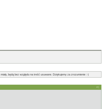
ędą miały, będą bez względu na treść usuwane. Dziękujemy za zrozumienie :-)
#1