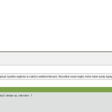
pisać tytułów wątków w całości wielkimi literami. Wszelkie nowe wątki, które takie tytuły b
aleźć detale np. mikrofon ?