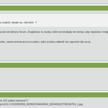
na znaleźć detale np. mikrofon ?
m do lektury forum. Znajdziesz tu osoby, które przerabiały ten temat, więc będziesz mógł 
nie, nawet premia jeszcze poleci, tylko trzeba załatwić ten egzamin dla syna.
śród 125 yellow bahama??