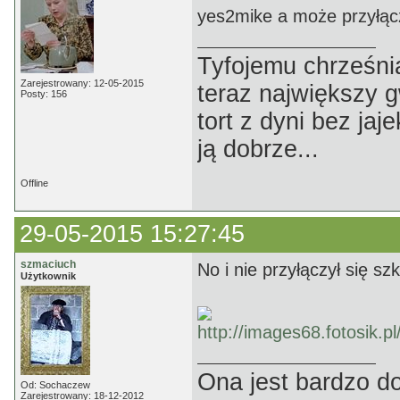
yes2mike a może przyłąc
Tyfojemu chrześnia
Zarejestrowany: 12-05-2015
teraz największy 
Posty: 156
tort z dyni bez jaj
ją dobrze...
Offline
29-05-2015 15:27:45
szmaciuch
No i nie przyłączył się s
Użytkownik
Ona jest bardzo d
Od: Sochaczew
Zarejestrowany: 18-12-2012