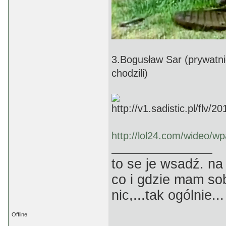
3.Bogusław Sar (prywatni
chodzili)
http://lol24.com/wideo/wp
to se je wsadź. na
co i gdzie mam sob
nic,...tak ogólnie...
Offline