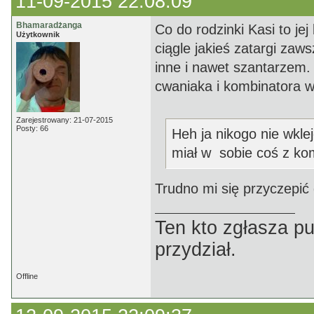
11-09-2015 22:08:09
Bhamaradżanga
Co do rodzinki Kasi to je
Użytkownik
ciągle jakieś zatargi zaw
inne i nawet szantarzem. 
cwaniaka i kombinatora w
Zarejestrowany: 21-07-2015
Posty: 66
Heh ja nikogo nie wkle
miał w sobie coś z kom
Trudno mi się przyczepić
Ten kto zgłasza p
przydział.
Offline