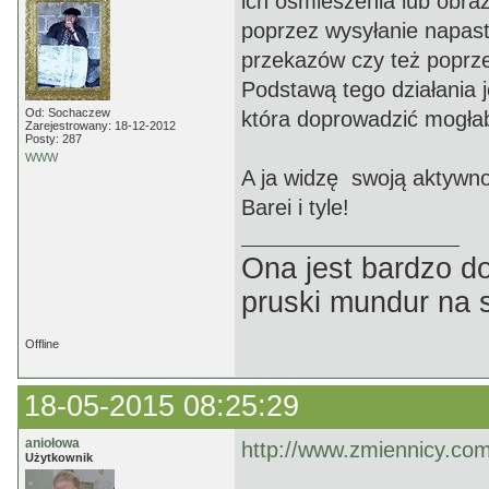
ich ośmieszenia lub obra
poprzez wysyłanie napast
przekazów czy też poprz
Podstawą tego działania j
Od: Sochaczew
która doprowadzić mogłab
Zarejestrowany: 18-12-2012
Posty: 287
WWW
A ja widzę swoją aktywnoś
Barei i tyle!
Ona jest bardzo d
pruski mundur na 
Offline
18-05-2015 08:25:29
aniołowa
http://www.zmiennicy.co
Użytkownik