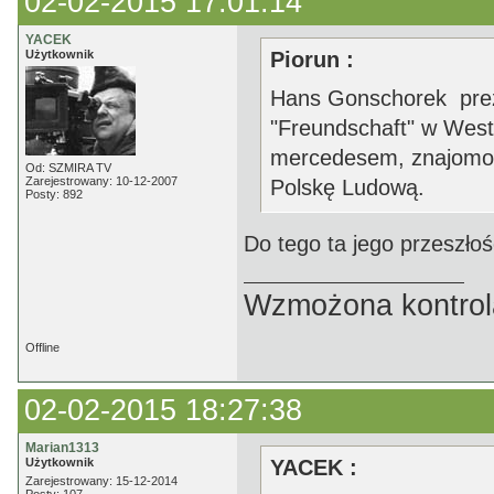
02-02-2015 17:01:14
YACEK
Użytkownik
Piorun :
Hans Gonschorek pre
"Freundschaft" w West
mercedesem, znajomośc
Od: SZMIRA TV
Zarejestrowany: 10-12-2007
Polskę Ludową.
Posty: 892
Do tego ta jego przeszłoś
Wzmożona kontrola
Offline
02-02-2015 18:27:38
Marian1313
Użytkownik
YACEK :
Zarejestrowany: 15-12-2014