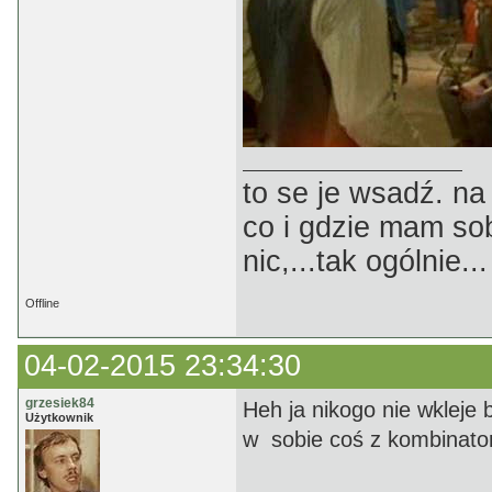
to se je wsadź. na
co i gdzie mam sob
nic,...tak ogólnie...
Offline
04-02-2015 23:34:30
grzesiek84
Heh ja nikogo nie wkleje 
Użytkownik
w sobie coś z kombinatora