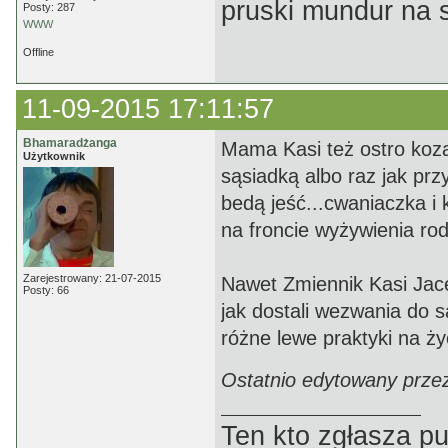
pruski mundur na 
Posty: 287
WWW
Offline
11-09-2015 17:11:57
Bhamaradżanga
Mama Kasi też ostro kozac
Użytkownik
sąsiadką albo raz jak przy
bedą jeść...cwaniaczka i
na froncie wyżywienia ro
Zarejestrowany: 21-07-2015
Nawet Zmiennik Kasi Jace
Posty: 66
jak dostali wezwania do s
różne lewe praktyki na ż
Ostatnio edytowany prze
Ten kto zgłasza p