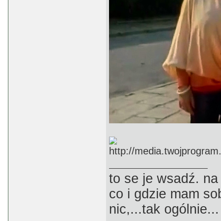
to se je wsadź. na
co i gdzie mam sob
nic,...tak ogólnie...