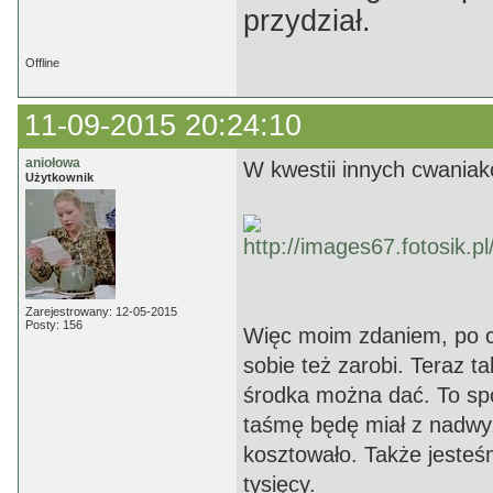
przydział.
Offline
11-09-2015 20:24:10
aniołowa
W kwestii innych cwaniak
Użytkownik
Zarejestrowany: 12-05-2015
Posty: 156
Więc moim zdaniem, po co
sobie też zarobi. Teraz t
środka można dać. To społ
taśmę będę miał z nadwyże
kosztowało. Także jesteś
tysięcy.