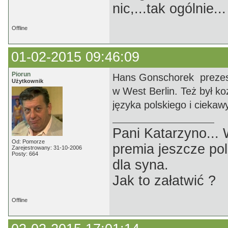
nic,...tak ogólnie...
Offline
01-02-2015 09:46:09
Piorun
Hans Gonschorek prezes
Użytkownik
w West Berlin. Też był 
języka polskiego i cieka
Pani Katarzyno...
Od: Pomorze
premia jeszcze pol
Zarejestrowany: 31-10-2006
Posty: 664
dla syna.
Jak to załatwić ?
Offline