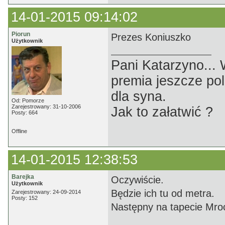
14-01-2015 09:14:02
Piorun
Prezes Koniuszko
Użytkownik
Pani Katarzyno...
premia jeszcze pol
dla syna.
Od: Pomorze
Zarejestrowany: 31-10-2006
Jak to załatwić ?
Posty: 664
Offline
14-01-2015 12:38:53
Barejka
Oczywiście.
Użytkownik
Będzie ich tu od metra.
Zarejestrowany: 24-09-2014
Posty: 152
Następny na tapecie Mroc