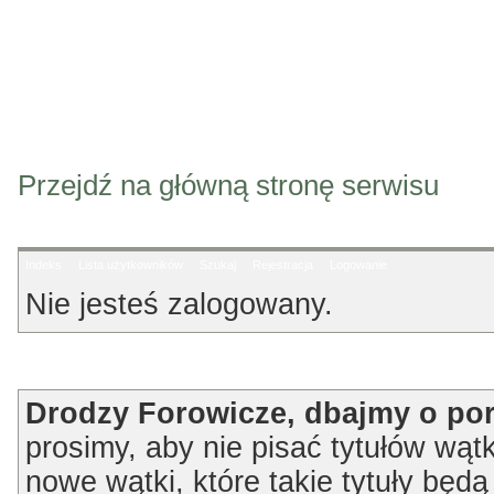
Przejdź na główną stronę serwisu
Indeks
Lista użytkowników
Szukaj
Rejestracja
Logowanie
Nie jesteś zalogowany.
Ogłoszenie
Drodzy Forowicze, dbajmy o po
prosimy, aby nie pisać tytułów wątk
nowe wątki, które takie tytuły będ