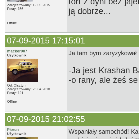
tort z dyni bez jaj
Zarejestrowany: 12-05-2015
ją dobrze...
Posty: 156
Offline
07-09-2015 17:15:01
macker007
Ja tam bym zaryzykował 
Użytkownik
-Ja jest Krashan 
-o rany, ale żeś s
Od: Olsztyn
Zarejestrowany: 23-04-2010
Posty: 121
Offline
07-09-2015 21:02:55
Piorun
Wspaniały samochód! Każ
Użytkownik