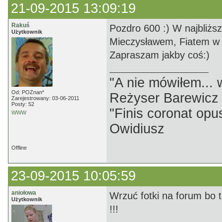
21-09-2015 13:09:19
Rakuś
Pozdro 600 :) W najbliżs
Użytkownik
Mieczysławem, Fiatem w 
Zapraszam jakby coś:)
"A nie mówiłem...
Od: POZnan*
Reżyser Barewicz
Zarejestrowany: 03-06-2011
Posty: 52
"Finis coronat opu
WWW
Owidiusz
Offline
23-09-2015 10:05:59
aniołowa
Wrzuć fotki na forum bo
Użytkownik
!!!