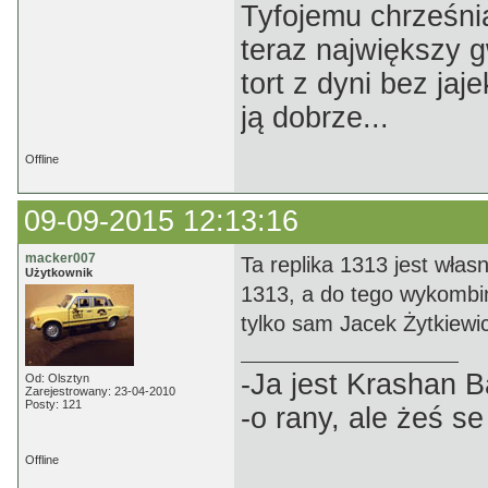
Tyfojemu chrześnia
teraz największy 
tort z dyni bez jaj
ją dobrze...
Offline
09-09-2015 12:13:16
macker007
Ta replika 1313 jest włas
Użytkownik
1313, a do tego wykombin
tylko sam Jacek Żytkiewic
-Ja jest Krashan 
Od: Olsztyn
Zarejestrowany: 23-04-2010
Posty: 121
-o rany, ale żeś s
Offline