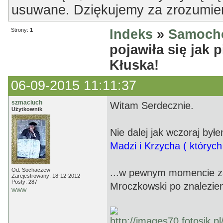
usuwane. Dziękujemy za zrozumien
Strony:
1
Indeks
»
Samoch
pojawiła się jak 
Kłuska!
06-09-2015 11:11:37
szmaciuch
Witam Serdecznie.
Użytkownik
Nie dalej jak wczoraj był
Madzi i Krzycha ( któryc
Od: Sochaczew
...w pewnym momencie za
Zarejestrowany: 18-12-2012
Posty: 287
Mroczkowski po znalezieni
WWW