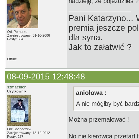
nadzieję, że pojeździłeś 
Pani Katarzyno...
premia jeszcze pol
Od: Pomorze
dla syna.
Zarejestrowany: 31-10-2006
Posty: 664
Jak to załatwić ?
Offline
08-09-2015 12:48:48
szmaciuch
Użytkownik
aniołowa :
A nie mógłby być bardzi
Można przemalować !
Od: Sochaczew
Zarejestrowany: 18-12-2012
No nie kierowca przetarł f
Posty: 287