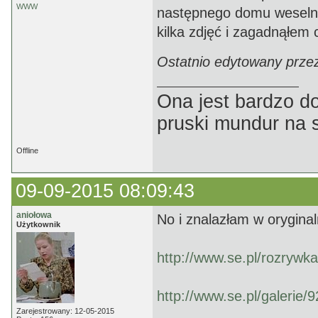
WWW
następnego domu weselne
kilka zdjęć i zagadnąłem 
Ostatnio edytowany prze
Ona jest bardzo d
pruski mundur na 
Offline
09-09-2015 08:09:43
aniołowa
No i znalazłam w oryginal
Użytkownik
http://www.se.pl/rozryw
http://www.se.pl/galerie
Zarejestrowany: 12-05-2015