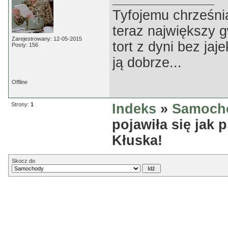
Tyfojemu chrześnia
teraz największy 
Zarejestrowany: 12-05-2015
tort z dyni bez jaj
Posty: 156
ją dobrze...
Offline
Strony:
1
Indeks
»
Samoch
pojawiła się jak 
Kłuska!
Skocz do