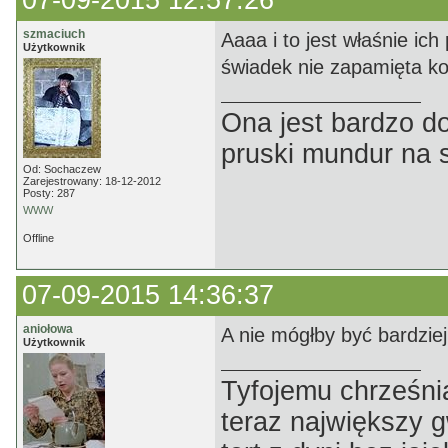
07-09-2015 12:57:26
szmaciuch
Aaaa i to jest właśnie ic
Użytkownik
świadek nie zapamięta ko
Ona jest bardzo d
pruski mundur na 
Od: Sochaczew
Zarejestrowany: 18-12-2012
Posty: 287
WWW
Offline
07-09-2015 14:36:37
aniołowa
A nie mógłby być bardziej.
Użytkownik
Tyfojemu chrześnia
teraz największy 