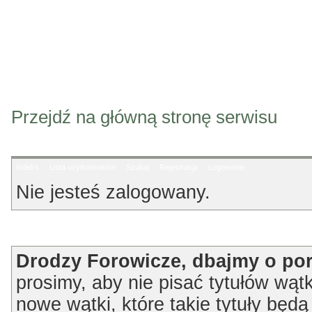
Przejdź na główną stronę serwisu
Indeks
Lista użytkowników
Szukaj
Rejestracja
Logowanie
Nie jesteś zalogowany.
Ogłoszenie
Drodzy Forowicze, dbajmy o po
prosimy, aby nie pisać tytułów wątk
nowe wątki, które takie tytuły będ