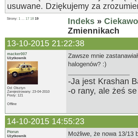
usuwane. Dziękujemy za zrozumien
Strony:
1
…
17
18
19
Indeks
»
Ciekawo
Zmiennikach
13-10-2015 21:22:38
macker007
Zawsze mnie zastanawiał
Użytkownik
halogenów? :)
-Ja jest Krashan 
Od: Olsztyn
-o rany, ale żeś s
Zarejestrowany: 23-04-2010
Posty: 121
Offline
14-10-2015 14:55:23
Piorun
Możliwe, że nowa 13/13 by
Użytkownik