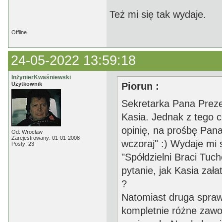
Też mi się tak wydaje.
Offline
24-05-2022 13:59:18
InżynierKwaśniewski
Użytkownik
Piorun :
Sekretarka Pana Prezes
Kasia. Jednak z tego c
opinię, na prośbę Pana
Od: Wrocław
Zarejestrowany: 01-01-2008
wczoraj" :) Wydaje mi 
Posty: 23
"Spółdzielni Braci Tuch
pytanie, jak Kasia zał
?
Natomiast druga sprawa
kompletnie różne zawod