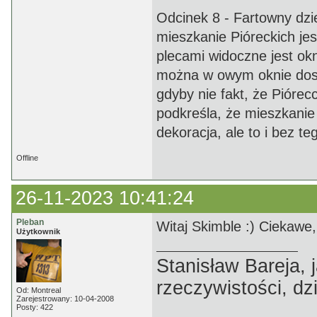
Odcinek 8 - Fartowny dzi
mieszkanie Pióreckich jes
plecami widoczne jest o
można w owym oknie dostr
gdyby nie fakt, że Pióre
podkreśla, że mieszkanie 
dekoracja, ale to i bez t
Offline
26-11-2023 10:41:24
Pleban
Witaj Skimble :) Ciekawe,
Użytkownik
Stanisław Bareja,
rzeczywistości, dz
Od: Montreal
Zarejestrowany: 10-04-2008
Posty: 422