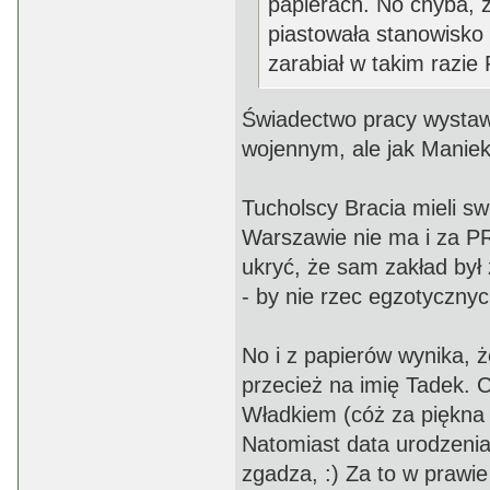
papierach. No chyba, ż
piastowała stanowisko 
zarabiał w takim razie 
Świadectwo pracy wystawi
wojennym, ale jak Maniek 
Tucholscy Bracia mieli sw
Warszawie nie ma i za PRL
ukryć, że sam zakład był
- by nie rzec egzotycznyc
No i z papierów wynika,
przecież na imię Tadek. C
Władkiem (cóż za piękna g
Natomiast data urodzenia
zgadza, :) Za to w prawie