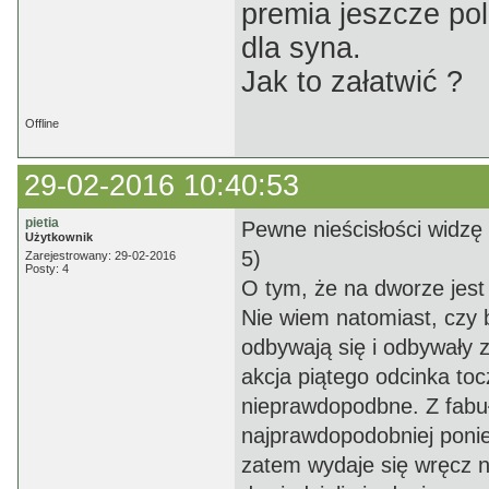
premia jeszcze pol
dla syna.
Jak to załatwić ?
Offline
29-02-2016 10:40:53
pietia
Pewne nieścisłości widzę
Użytkownik
5)
Zarejestrowany: 29-02-2016
Posty: 4
O tym, że na dworze jest 
Nie wiem natomiast, czy 
odbywają się i odbywały 
akcja piątego odcinka tocz
nieprawdopodbne. Z fabuł
najprawdopodobniej ponie
zatem wydaje się wręcz n