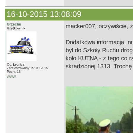
16-10-2015 13:08:09
Grzechu
macker007, oczywiście, że
Użytkownik
Dodatkowa informacja, n
był do Szkoły Ruchu dro
koło KUTNA - z tego co r
Od: Legnica
skradzionej 1313. Trochę 
Zarejestrowany: 27-09-2015
Posty: 18
WWW