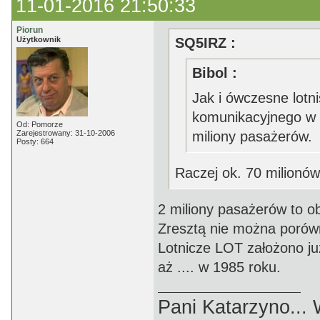
11-01-2016 21:50:33
Piorun
Użytkownik
SQ5IRZ :
Bibol :
Jak i ówczesne lot
komunikacyjnego w 
Od: Pomorze
Zarejestrowany: 31-10-2006
miliony pasażerów.
Posty: 664
Raczej ok. 70 milionó
2 miliony pasażerów to o
Zresztą nie można porówn
Lotnicze LOT założono już
aż .... w 1985 roku.
Pani Katarzyno...