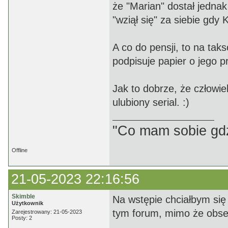
że "Marian" dostał jednak
"wziął się" za siebie gdy 
A co do pensji, to na ta
podpisuje papier o jego pr
Jak to dobrze, że człowi
ulubiony serial. :)
"Co mam sobie gdz
Offline
21-05-2023 22:16:56
Skimble
Na wstępie chciałbym się
Użytkownik
tym forum, mimo że obserw
Zarejestrowany: 21-05-2023
Posty: 2