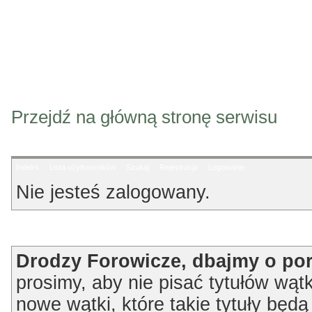
Przejdź na główną stronę serwisu
Indeks
Lista użytkowników
Szukaj
Rejestracja
Logowanie
Nie jesteś zalogowany.
Ogłoszenie
Drodzy Forowicze, dbajmy o po
prosimy, aby nie pisać tytułów wątk
nowe wątki, które takie tytuły będ