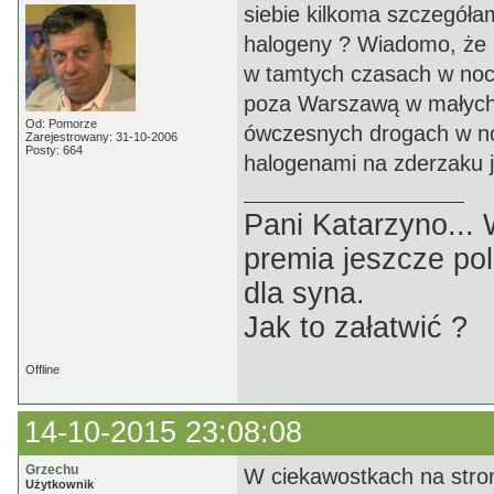
siebie kilkoma szczegółam
halogeny ? Wiadomo, że F
w tamtych czasach w nocy
poza Warszawą w małych 
Od: Pomorze
ówczesnych drogach w no
Zarejestrowany: 31-10-2006
Posty: 664
halogenami na zderzaku ja
Pani Katarzyno...
premia jeszcze pol
dla syna.
Jak to załatwić ?
Offline
14-10-2015 23:08:08
Grzechu
W ciekawostkach na stro
Użytkownik