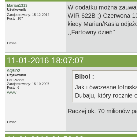
Marian1313
W dodatku można zauważy
Użytkownik
WIR 622B ;) Czerwona 13
Zarejestrowany: 15-12-2014
Posty: 107
kiedy Marian/Kasia odjeż
,,Fartowny dzień''
Offline
11-01-2016 18:07:07
SQ5IRZ
Użytkownik
Bibol :
Od: Radom
Zarejestrowany: 15-10-2007
Jak i ówczesne lotnis
Posty: 6
WWW
Dubaju, który rocznie
Raczej ok. 70 milionów p
Offline