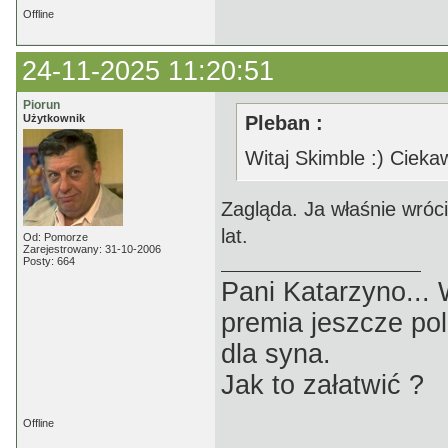
Offline
24-11-2025 11:20:51
Piorun
Użytkownik
Pleban :
Witaj Skimble :) Ciekaw
Zagląda. Ja właśnie wróc
lat.
Od: Pomorze
Zarejestrowany: 31-10-2006
Posty: 664
Pani Katarzyno...
premia jeszcze pol
dla syna.
Jak to załatwić ?
Offline