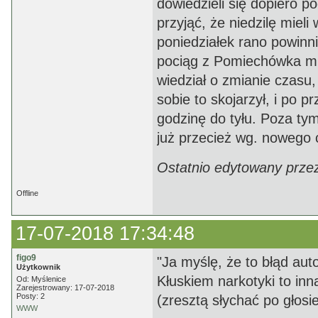
dowiedzieli się dopiero p
przyjąć, że niedzilę mieli
poniedziałek rano powinni
pociąg z Pomiechówka mia
wiedział o zmianie czasu,
sobie to skojarzył, i po
godzinę do tyłu. Poza ty
już przecież wg. nowego c
Ostatnio edytowany przez
Offline
17-07-2018 17:34:48
figo9
"Ja myślę, że to błąd au
Użytkownik
Kłuskiem narkotyki to inn
Od: Myślenice
Zarejestrowany: 17-07-2018
Posty: 2
(zresztą słychać po głosi
WWW