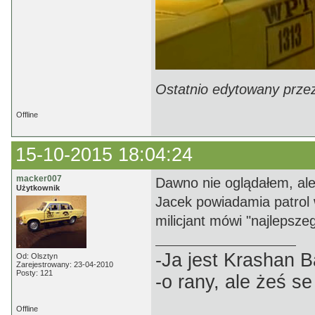
Ostatnio edytowany prze
Offline
15-10-2015 18:04:24
macker007
Dawno nie oglądałem, ale
Użytkownik
Jacek powiadamia patrol
milicjant mówi "najlepszeg
-Ja jest Krashan 
Od: Olsztyn
Zarejestrowany: 23-04-2010
Posty: 121
-o rany, ale żeś s
Offline