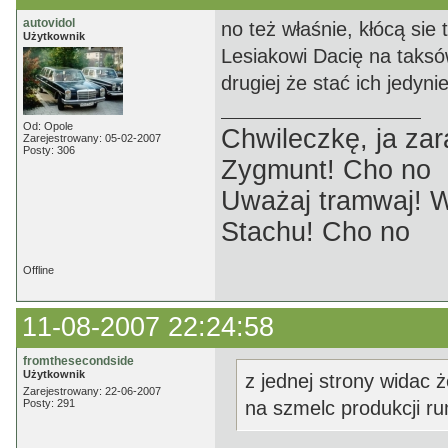
autovidol
no też właśnie, kłócą sie 
Użytkownik
Lesiakowi Dacię na taksó
drugiej że stać ich jedyn
Od: Opole
Chwileczkę, ja zar
Zarejestrowany: 05-02-2007
Posty: 306
Zygmunt! Cho no
Uważaj tramwaj! W
Stachu! Cho no
Offline
11-08-2007 22:24:58
fromthesecondside
Użytkownik
z jednej strony widac 
Zarejestrowany: 22-06-2007
Posty: 291
na szmelc produkcji r