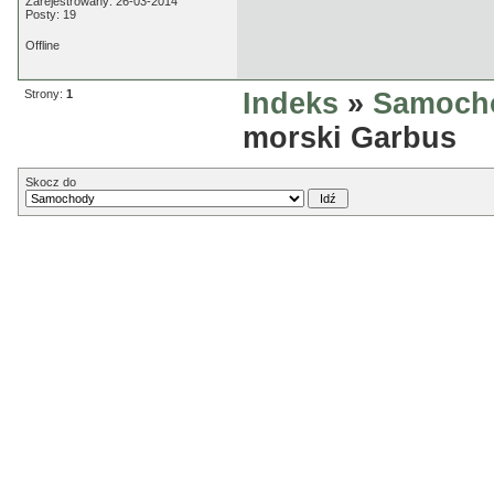
Zarejestrowany: 26-03-2014
Posty: 19
Offline
Strony:
1
Indeks
»
Samoch
morski Garbus
Skocz do