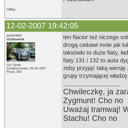
Offline
12-02-2007 19:42:05
autovidol
ten fiacior też niczego so
Użytkownik
drogą ciekawi mnie jak l
taksówki to duże fiaty, ł
fiaty 131 i 132 to auta d
Od: Opole
zeby przyjąć taką wersję ż
Zarejestrowany: 05-02-2007
Posty: 306
grupy trzymającej władzę.
Chwileczkę, ja zar
Zygmunt! Cho no
Uważaj tramwaj! W
Stachu! Cho no