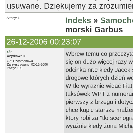
usuwane. Dziękujemy za zrozumien
Strony:
1
Indeks
»
Samoch
morski Garbus
26-12-2006 00:23:07
r2r
Wbrew temu co przeczyta
Użytkownik
się on dużo więcej razy 
Od: Częstochowa
Zarejestrowany: 02-12-2006
Posty: 109
odcinka nr.9 kiedy Jacek 
drogowe których dzień wc
W tle wyrażnie widać Fiat
taksówek WPT z numerami
pierwszy z brzegu i doty
chce kupic starsze małże
ktory robi za "tło scenog
wyażnie kiedy żona Micha