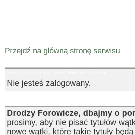
Przejdź na główną stronę serwisu
Indeks
Lista użytkowników
Szukaj
Rejestracja
Logowanie
Nie jesteś zalogowany.
Ogłoszenie
Drodzy Forowicze, dbajmy o po
prosimy, aby nie pisać tytułów wątk
nowe wątki, które takie tytuły będ