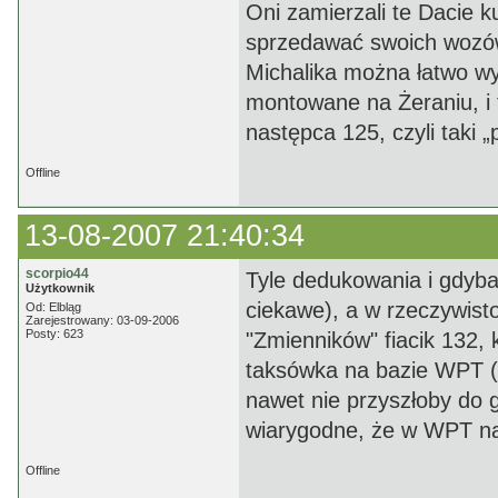
Oni zamierzali te Dacie k
sprzedawać swoich wozów,
Michalika można łatwo wy
montowane na Żeraniu, i 
następca 125, czyli taki „
Offline
13-08-2007 21:40:34
scorpio44
Tyle dedukowania i gdyba
Użytkownik
ciekawe), a w rzeczywisto
Od: Elbląg
Zarejestrowany: 03-09-2006
Posty: 623
"Zmienników" fiacik 132, 
taksówka na bazie WPT (że
nawet nie przyszłoby do g
wiarygodne, że w WPT na
Offline