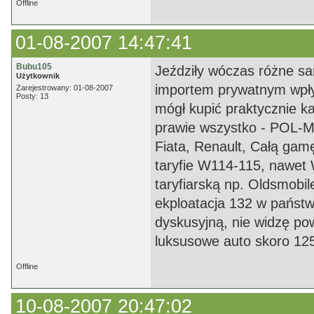
Offline
01-08-2007 14:47:41
Bubu105
Jeździły wóczas różne sa
Użytkownik
importem prywatnym wpływ
Zarejestrowany: 01-08-2007
Posty: 13
mógł kupić praktycznie k
prawie wszystko - POL-M
Fiata, Renault, Całą gamę
taryfie W114-115, nawet
taryfiarską np. Oldsmobi
ekploatacja 132 w państw
dyskusyjną, nie widzę p
luksusowe auto skoro 125p
Offline
10-08-2007 20:47:02