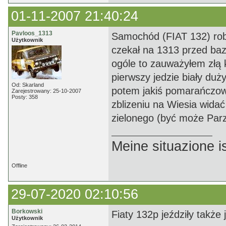
01-11-2007 21:40:24
Pavloos_1313
Samochód (FIAT 132) robi 
Użytkownik
czekał na 1313 przed baz
ogóle to zauważyłem złą 
pierwszy jedzie biały duż
Od: Skarland
potem jakiś pomarańczowy
Zarejestrowany: 25-10-2007
Posty: 358
zblizeniu na Wiesia wid
zielonego (być może Parz
Meine situazione is
Offline
29-07-2020 02:10:56
Borkowski
Fiaty 132p jeździły także 
Użytkownik