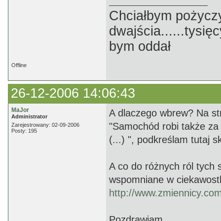
Chciałbym pożyczyć p
dwajścia......tysięc
bym oddał
Offline
26-12-2006 14:06:43
MaJor
A dlaczego wbrew? Na st
Administrator
"Samochód robi także za "
Zarejestrowany: 02-09-2006
Posty: 195
(...) ", podkreślam tutaj s
A co do różnych ról tyc
wspomniane w ciekawost
http://www.zmiennicy.com
Pozdrawiam