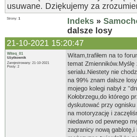
usuwane. Dziękujemy za zrozumien
Strony:
1
Indeks
»
Samoch
dalsze losy
21-10-2021 15:20:47
Witeq_01
Witam,trafiłem na to for
Użytkownik
temat Zmienników.Myślę 
Zarejestrowany: 21-10-2021
Posty: 2
serialu.Niestety nie chod
na 99% znam dalsze losy
mojego kolegi nabył z ''dr
Kołobrzegu,do którego p
dyskutować przy ognisku
na motoryzację i zaczęli
niedawno od pewnego męż
zagranicy nową gablotę,i 