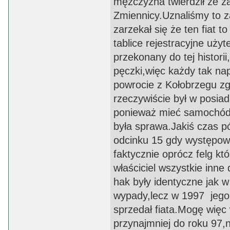
mężczyzna twierdził że za
Zmiennicy.Uznaliśmy to z
zarzekał się że ten fiat
tablice rejestracyjne uż
przekonany do tej histori
pęczki,więc każdy tak n
powrocie z Kołobrzegu zgo
rzeczywiście był w posiad
ponieważ mieć samochód kt
była sprawa.Jakiś czas póz
odcinku 15 gdy występowa
faktycznie oprócz felg k
właściciel wszystkie inne 
hak były identyczne jak w
wypady,lecz w 1997 jego 
sprzedał fiata.Mogę wię
przynajmniej do roku 97,ni