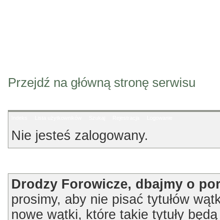
Przejdź na główną stronę serwisu
Indeks
Lista użytkowników
Szukaj
Rejestracja
Logowanie
Nie jesteś zalogowany.
Ogłoszenie
Drodzy Forowicze, dbajmy o po
prosimy, aby nie pisać tytułów wątk
nowe wątki, które takie tytuły będ