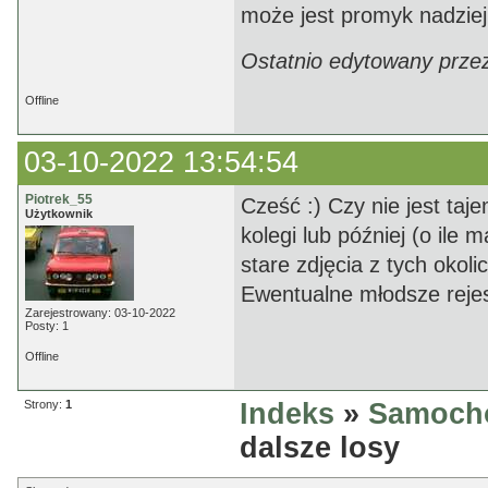
może jest promyk nadzieji
Ostatnio edytowany prze
Offline
03-10-2022 13:54:54
Piotrek_55
Cześć :) Czy nie jest taj
Użytkownik
kolegi lub później (o ile
stare zdjęcia z tych okol
Ewentualne młodsze rejest
Zarejestrowany: 03-10-2022
Posty: 1
Offline
Strony:
1
Indeks
»
Samoch
dalsze losy