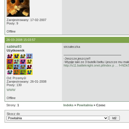
Zarejestrowany: 17-02-2007
Posty: 9
Offline
26-03-2008 15:03:57
sabina93
strzałeczka
Użytkownik
-Jeszcze,jeszcze!!
-Wypije taki ze 3 butelki bełtu i jeszcze mu mało
http://s11.battleknight.onet.pl/index.p … f=N
Od: Przemyśl
Zarejestrowany: 26-01-2008
Posty: 130
WWW
Offline
Strony:
1
Indeks
»
Powitalnia
» Czesc
Skocz do