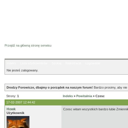
Przejdź na główną stronę serwisu
Indeks
Lista użytkowników
Szukaj
Rejestracja
Logowanie
Nie jesteś zalogowany.
Ogłoszenie
Drodzy Forowicze, dbajmy o porządek na naszym forum!
Bardzo prosimy, aby nie 
Strony:
1
Indeks
»
Powitalnia
» Czesc
17-02-2007 12:44:42
Howk
Czesc witam wszystkich bardzo lubie Zmienników
Użytkownik