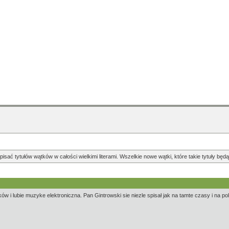
pisać tytułów wątków w całości wielkimi literami. Wszelkie nowe wątki, które takie tytuły b
 i lubie muzyke elektroniczna. Pan Gintrowski sie niezle spisał jak na tamte czasy i na pols