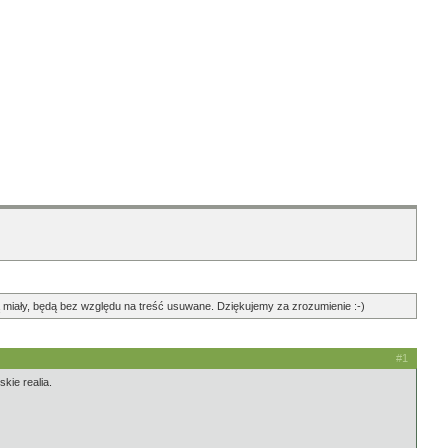
ędą miały, będą bez względu na treść usuwane. Dziękujemy za zrozumienie :-)
#1
kie realia.