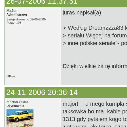
26-07-2006 11:37:51
MaJor
juras napisał(a):
Administrator
Zarejestrowany: 02-09-2006
Posty: 195
> Według Dreamzzza83 kup
> serialu.Więcej na for
> inne polskie seriale"- 
Dzięki wielkie za tę info
Offline
24-11-2006 20:36:14
marian z fiata
major! u mego kumpla sto
Użytkownik
taksowka bo ma kable p
1313 gdy pytalem kogo to 
zlotowom ale teraz jezd