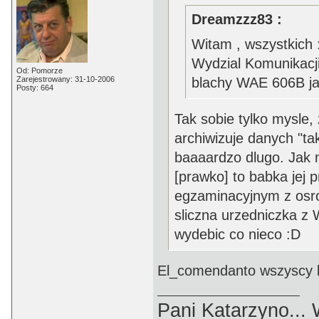
Dreamzzz83 :
Witam , wszystkich 
Wydzial Komunikacji
Od: Pomorze
Zarejestrowany: 31-10-2006
blachy WAE 606B j
Posty: 664
Tak sobie tylko mysle
archiwizuje danych "
baaaardzo dlugo. Jak
[prawko] to babka jej p
egzaminacyjnym z osro
sliczna urzedniczka z
wydebic co nieco :D
El_comendanto wszyscy li
Pani Katarzyno...