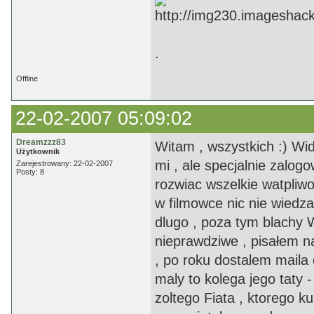
.
Offline
22-02-2007 05:09:02
Dreamzzz83
Witam , wszystkich :) Widz
Użytkownik
mi , ale specjalnie zalog
Zarejestrowany: 22-02-2007
Posty: 8
rozwiac wszelkie watpliwo
w filmowce nic nie wiedza
dlugo , poza tym blachy
nieprawdziwe , pisałem na
, po roku dostalem maila o
maly to kolega jego taty -
zoltego Fiata , ktorego ku