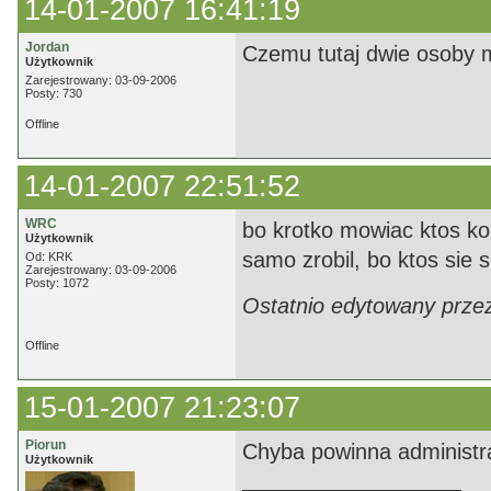
14-01-2007 16:41:19
Jordan
Czemu tutaj dwie osoby 
Użytkownik
Zarejestrowany: 03-09-2006
Posty: 730
Offline
14-01-2007 22:51:52
WRC
bo krotko mowiac ktos komu
Użytkownik
samo zrobil, bo ktos sie s
Od: KRK
Zarejestrowany: 03-09-2006
Posty: 1072
Ostatnio edytowany prze
Offline
15-01-2007 21:23:07
Piorun
Chyba powinna administrac
Użytkownik