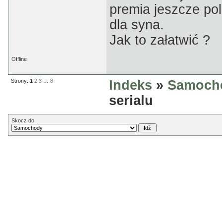
premia jeszcze pol
dla syna.
Jak to załatwić ?
Offline
Strony:
1
2
3
…
8
Indeks
»
Samoch
serialu
Skocz do