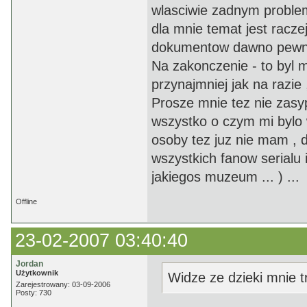
wlasciwie zadnym problem
dla mnie temat jest raczej
dokumentow dawno pewnie 
Na zakonczenie - to byl 
przynajmniej jak na razie
Prosze mnie tez nie zasy
wszystko o czym mi bylo
osoby tez juz nie mam , 
wszystkich fanow serialu i
jakiegos muzeum ... ) ...
Offline
23-02-2007 03:40:40
Jordan
Użytkownik
Widze ze dzieki mnie tr
Zarejestrowany: 03-09-2006
Posty: 730