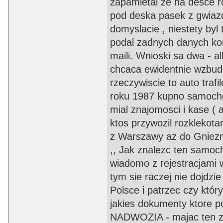
zapamietal ze na desce r
pod deska pasek z gwiazd
domyslacie , niestety byl 
podal zadnych danych kon
maili. Wnioski sa dwa - a
chcaca ewidentnie wzbudzi
rzeczywiscie to auto traf
roku 1987 kupno samocho
mial znajomosci i kase ( a
ktos przywozil rozklekota
z Warszawy az do Gniezna 
,, Jak znalezc ten samoch
wiadomo z rejestracjami w
tym sie raczej nie dojdzie 
Polsce i patrzec czy któr
jakies dokumenty ktore p
NADWOZIA - majac ten zlot