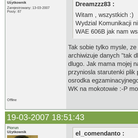
Użytkownik
Dreamzzz83 :
Zarejestrowany: 13-03-2007
Posty: 87
Witam , wszystkich :)
Wydzial Komunikacji ni
WAE 606B jak nam wsz
Tak sobie tylko mysle, z
archiwizuje danych "tak
dlugo. Jak mama mojej na
przyniosla starutenki pl
osrodka egzaminacyjnego.
WK na mokotowie :-P moz 
Offline
19-03-2007 18:51:43
Piorun
Użytkownik
el_comendanto :