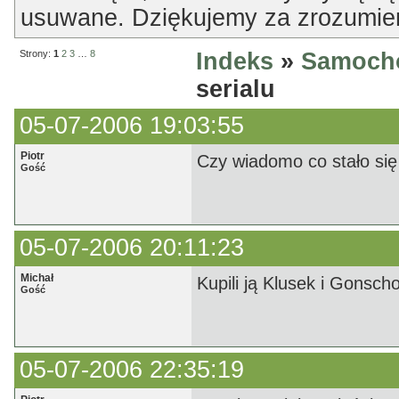
usuwane. Dziękujemy za zrozumien
Strony:
1
2
3
…
8
Indeks
»
Samoch
serialu
05-07-2006 19:03:55
Piotr
Czy wiadomo co stało się
Gość
05-07-2006 20:11:23
Michał
Kupili ją Klusek i Gonsch
Gość
05-07-2006 22:35:19