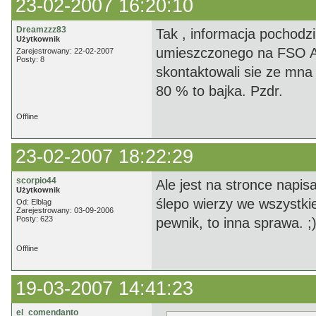
23-02-2007 16:20:10
Dreamzzz83
Tak , informacja pochodz
Użytkownik
umieszczonego na FSO AK
Zarejestrowany: 22-02-2007
Posty: 8
skontaktowali sie ze mna 
80 % to bajka. Pzdr.
Offline
23-02-2007 18:22:29
scorpio44
Ale jest na stronce napis
Użytkownik
ślepo wierzy we wszystkie
Od: Elbląg
Zarejestrowany: 03-09-2006
Posty: 623
pewnik, to inna sprawa. ;
Offline
19-03-2007 14:41:23
el_comendanto