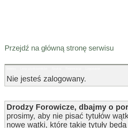
Przejdź na główną stronę serwisu
Indeks
Lista użytkowników
Szukaj
Rejestracja
Logowanie
Nie jesteś zalogowany.
Ogłoszenie
Drodzy Forowicze, dbajmy o po
prosimy, aby nie pisać tytułów wątk
nowe wątki, które takie tytuły będ