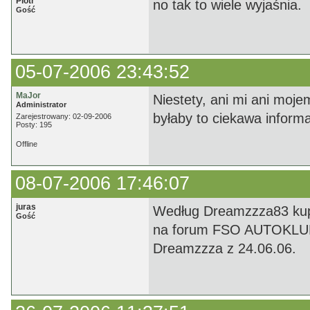
Piotr
no tak to wiele wyjaśnia.
Gość
05-07-2006 23:43:52
MaJor
Niestety, ani mi ani moj
Administrator
byłaby to ciekawa inform
Zarejestrowany: 02-09-2006
Posty: 195
Offline
08-07-2006 17:46:07
juras
Według Dreamzzza83 kupił 
Gość
na forum FSO AUTOKLUB w 
Dreamzzza z 24.06.06.