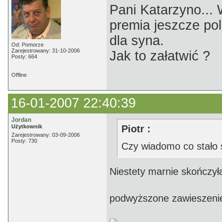
Pani Katarzyno...
premia jeszcze pol
dla syna.
Od: Pomorze
Zarejestrowany: 31-10-2006
Jak to załatwić ?
Posty: 664
Offline
16-01-2007 22:40:39
Jordan
Użytkownik
Piotr :
Zarejestrowany: 03-09-2006
Posty: 730
Czy wiadomo co stało 
Niestety marnie skończyła
podwyższone zawieszeni