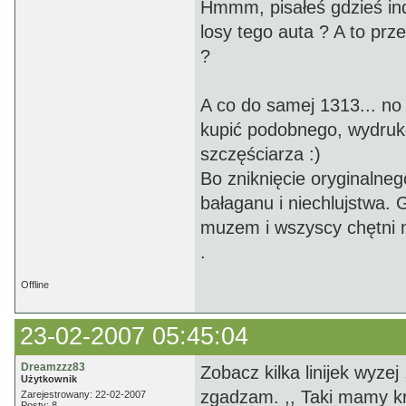
Hmmm, pisałeś gdzieś ind
losy tego auta ? A to prz
?
A co do samej 1313... no
kupić podobnego, wydru
szczęściarza :)
Bo zniknięcie oryginalne
bałaganu i niechlujstwa. 
muzem i wszyscy chętni m
.
Offline
23-02-2007 05:45:04
Dreamzzz83
Zobacz kilka linijek wyzej
Użytkownik
zgadzam. ,, Taki mamy kraj
Zarejestrowany: 22-02-2007
Posty: 8