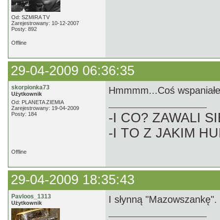
Od: SZMIRA TV
Zarejestrowany: 10-12-2007
Posty: 892
Offline
29-04-2009 06:36:35
skorpionka73
Hmmmm...Coś wspaniałeg
Użytkownik
Od: PLANETA ZIEMIA
Zarejestrowany: 19-04-2009
-I CO? ZAWALI SI
Posty: 184
-I TO Z JAKIM H
Offline
29-04-2009 18:35:43
Pavloos_1313
I słynną "Mazowszankę".
Użytkownik