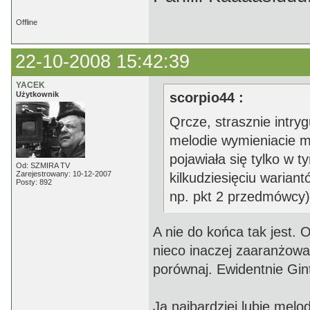
Offline
22-10-2008 15:42:39
YACEK
Użytkownik
scorpio44 :
Qrcze, strasznie intryg
melodie wymieniacie m
pojawiała się tylko w t
Od: SZMIRA TV
Zarejestrowany: 10-12-2007
kilkudziesięciu wariantó
Posty: 892
np. pkt 2 przedmówcy)
A nie do końca tak jest.
nieco inaczej zaaranżowa
porównaj. Ewidentnie Gin
Ja najbardziej lubię melo