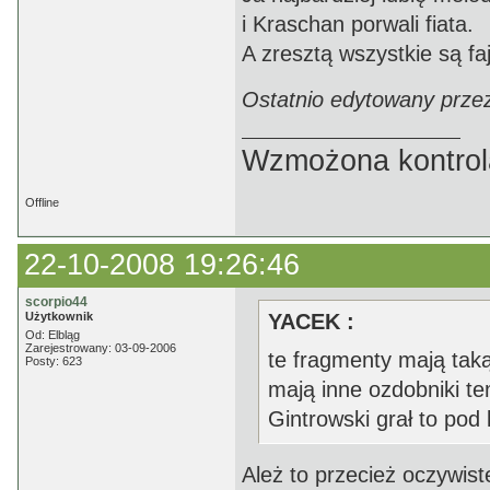
i Kraschan porwali fiata.
A zresztą wszystkie są fa
Ostatnio edytowany prze
Wzmożona kontrola
Offline
22-10-2008 19:26:46
scorpio44
Użytkownik
YACEK :
Od: Elbląg
Zarejestrowany: 03-09-2006
te fragmenty mają tak
Posty: 623
mają inne ozdobniki te
Gintrowski grał to pod
Ależ to przecież oczywis