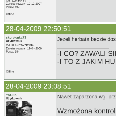
Od: SZMIRA TV
Zarejestrowany: 10-12-2007
Posty: 892
Offline
28-04-2009 22:50:51
skorpionka73
Jeżeli herbata będzie do
Użytkownik
Od: PLANETA ZIEMIA
Zarejestrowany: 19-04-2009
-I CO? ZAWALI SI
Posty: 184
-I TO Z JAKIM H
Offline
28-04-2009 23:08:51
YACEK
Nawet zaparzona wg. prz
Użytkownik
Wzmożona kontrola