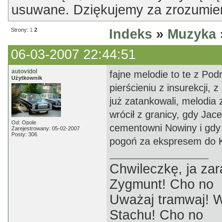
usuwane. Dziękujemy za zrozumien
Strony:
1
2
Indeks
»
Muzyka
06-03-2007 22:44:51
autovidol
fajne melodie to te z Po
Użytkownik
pierścieniu z insurekcji, 
już zatankowali, melodia 
wrócił z granicy, gdy Jac
Od: Opole
cementowni Nowiny i gdy 
Zarejestrowany: 05-02-2007
Posty: 306
pogoń za ekspresem do K
Chwileczkę, ja zar
Zygmunt! Cho no
Uważaj tramwaj! W
Stachu! Cho no