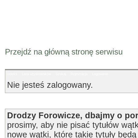
Przejdź na główną stronę serwisu
Indeks
Lista użytkowników
Szukaj
Rejestracja
Logowanie
Nie jesteś zalogowany.
Ogłoszenie
Drodzy Forowicze, dbajmy o po
prosimy, aby nie pisać tytułów wątk
nowe wątki, które takie tytuły będ