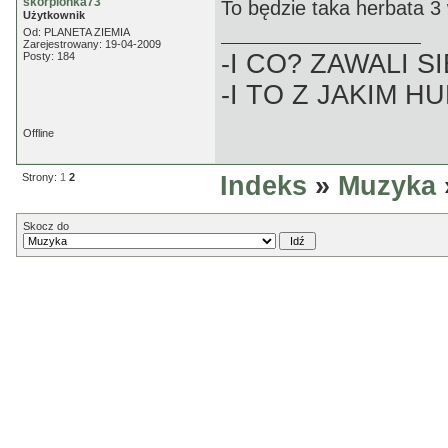
skorpionka73
To będzie taka herbata 3
Użytkownik
Od: PLANETA ZIEMIA
Zarejestrowany: 19-04-2009
-I CO? ZAWALI SI
Posty: 184
-I TO Z JAKIM H
Offline
Strony:
1
2
Indeks
»
Muzyka
Skocz do