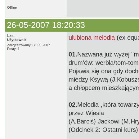
Offline
26-05-2007 18:20:33
Lxs
ulubiona melodia
(ex equo
Użytkownik
Zarejestrowany: 08-05-2007
Posty: 1
01.
Nazwana już wyżej ''m
drum'ów: werbla/tom-tom
Pojawia się ona gdy docho
miedzy Ksywą (J.Kobusz
a chłopcem mieszkającym 
02.
Melodia ,która towarz
przez Wiesia
(A.Barciś) Jackowi (M.Hr
(Odcinek 2: Ostatni kurs)