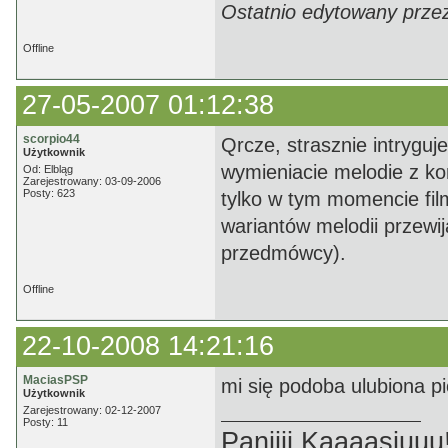
Ostatnio edytowany prze
Offline
27-05-2007 01:12:38
scorpio44
Qrcze, strasznie intryguj
Użytkownik
wymieniacie melodie z ko
Od: Elbląg
Zarejestrowany: 03-09-2006
Posty: 623
tylko w tym momencie film
wariantów melodii przewija
przedmówcy).
Offline
22-10-2008 14:21:16
MaciasPSP
mi się podoba ulubiona p
Użytkownik
Zarejestrowany: 02-12-2007
Posty: 11
Paniiii Kaaaasiuuu!!