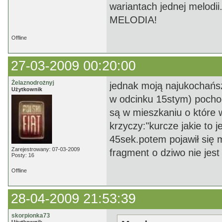
wariantach jednej melodii.
MELODIA!
Offline
27-03-2009 00:20:00
Żelaznodrożnyj
jednak moją najukochańsz
Użytkownik
w odcinku 15stym) pocho
są w mieszkaniu o które w
krzyczy:"kurcze jakie to 
45sek.potem pojawił się
Zarejestrowany: 07-03-2009
fragment o dziwo nie jest
Posty: 16
Offline
28-04-2009 21:53:39
skorpionka73