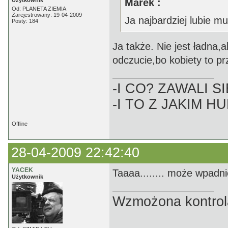
Użytkownik
Marek :
Od: PLANETA ZIEMIA
Zarejestrowany: 19-04-2009
Ja najbardziej lubie m
Posty: 184
Ja także. Nie jest ładna,
odczucie,bo kobiety to prz
-I CO? ZAWALI SI
-I TO Z JAKIM H
Offline
28-04-2009 22:42:40
YACEK
Taaaa........ może wpadn
Użytkownik
Wzmożona kontrola