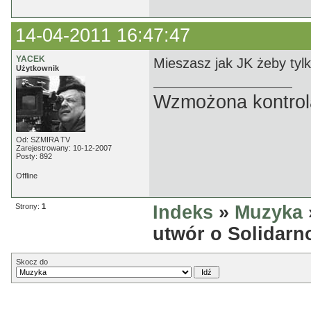
14-04-2011 16:47:47
YACEK
Mieszasz jak JK żeby tylk
Użytkownik
Wzmożona kontrola
Od: SZMIRA TV
Zarejestrowany: 10-12-2007
Posty: 892
Offline
Strony:
1
Indeks
»
Muzyka
utwór o Solidarn
Skocz do