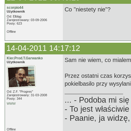
scorpio44
Co "niestety nie"?
Użytkownik
Od: Elbląg
Zarejestrowany: 03-09-2006
Posty: 623
Offline
14-04-2011 14:17:12
Kier.Prod.T.Garwanko
Sam nie wiem, co mialem 
Użytkownik
Przez ostatni czas korzys
pokielbasilo przy wysylan
Od: Z.F. "Progres"
Zarejestrowany: 31-03-2008
... - Podoba mi się 
Posty: 344
WWW
- To jest właściwie
- Paanie, ja widzę,
Offline