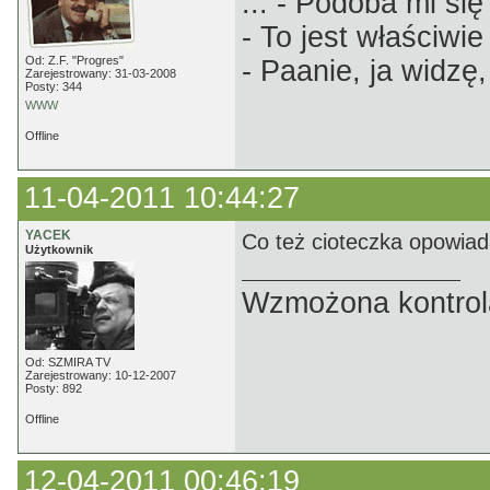
... - Podoba mi się 
- To jest właściwie
Od: Z.F. "Progres"
- Paanie, ja widzę,
Zarejestrowany: 31-03-2008
Posty: 344
WWW
Offline
11-04-2011 10:44:27
YACEK
Co też cioteczka opowiad
Użytkownik
Wzmożona kontrola
Od: SZMIRA TV
Zarejestrowany: 10-12-2007
Posty: 892
Offline
12-04-2011 00:46:19