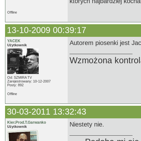
których najbardziej koch
Offline
13-10-2009 00:39:17
YACEK
Autorem piosenki jest Ja
Użytkownik
Wzmożona kontrola
Od: SZMIRA TV
Zarejestrowany: 10-12-2007
Posty: 892
Offline
30-03-2011 13:32:43
Kier.Prod.T.Garwanko
Niestety nie.
Użytkownik