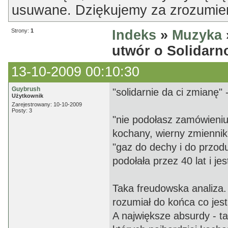
usuwane. Dziękujemy za zrozumien
Strony:
1
Indeks
»
Muzyka
utwór o Solidarn
13-10-2009 00:10:30
Guybrush
"solidarnie da ci zmianę" 
Użytkownik
Zarejestrowany: 10-10-2009
Posty: 3
"nie podołasz zamówieniu,
kochany, wierny zmienni
"gaz do dechy i do przod
podołała przez 40 lat i j
Taka freudowska analiza. 
rozumiał do końca co jes
A największe absurdy - t