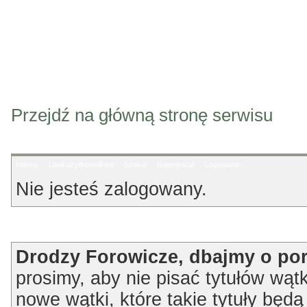
Przejdź na główną stronę serwisu
Indeks
Lista użytkowników
Szukaj
Rejestracja
Logowanie
Nie jesteś zalogowany.
Ogłoszenie
Drodzy Forowicze, dbajmy o po
prosimy, aby nie pisać tytułów wątk
nowe wątki, które takie tytuły będ