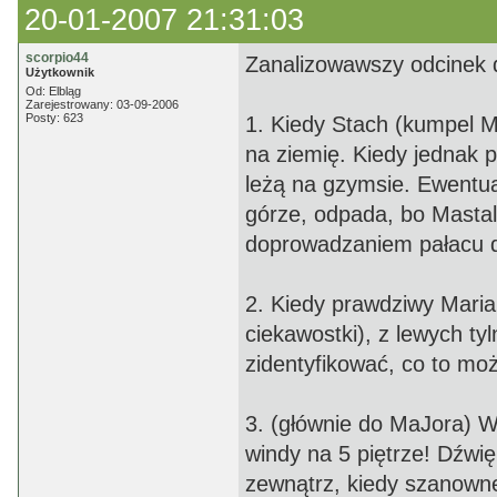
20-01-2007 21:31:03
scorpio44
Zanalizowawszy odcinek d
Użytkownik
Od: Elbląg
Zarejestrowany: 03-09-2006
Posty: 623
1. Kiedy Stach (kumpel M
na ziemię. Kiedy jednak p
leżą na gzymsie. Ewentual
górze, odpada, bo Masta
doprowadzaniem pałacu do
2. Kiedy prawdziwy Maria
ciekawostki), z lewych tyl
zidentyfikować, co to mo
3. (głównie do MaJora) W
windy na 5 piętrze! Dźwię
zewnątrz, kiedy szanowne