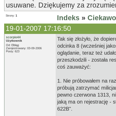
usuwane. Dziękujemy za zrozumien
Strony:
1
Indeks
»
Ciekawo
19-01-2007 17:16:50
scorpio44
Tak się złożyło, że dopier
Użytkownik
odcinka 8 (wcześniej jak
Od: Elbląg
Zarejestrowany: 03-09-2006
Posty: 623
oglądanie, teraz też udał
przeszkodzili - została re
coś zauważyć:
1. Nie próbowałem na raz
próbują zatrzymać milicja
pewno czerwona 1313, nie 
jaką ma on rejestrację - 
622B".