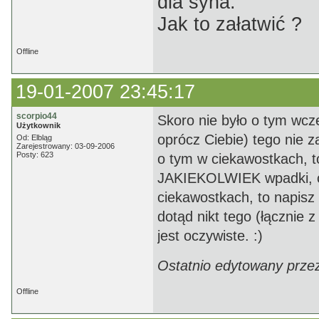
dla syna.
Jak to załatwić ?
Offline
19-01-2007 23:45:17
scorpio44
Skoro nie było o tym wcze
Użytkownik
oprócz Ciebie) tego nie z
Od: Elbląg
Zarejestrowany: 03-09-2006
Posty: 623
o tym w ciekawostkach, t
JAKIEKOLWIEK wpadki, ci
ciekawostkach, to napisz o
dotąd nikt tego (łącznie 
jest oczywiste. :)
Ostatnio edytowany przez
Offline