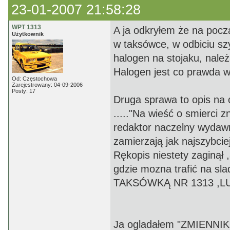
23-01-2007 21:58:28
WPT 1313
A ja odkryłem że na pocz
Użytkownik
w taksówce, w odbiciu sz
halogen na stojaku, nal
Halogen jest co prawda wy
Od: Częstochowa
Zarejestrowany: 04-09-2006
Posty: 17
Druga sprawa to opis na
....."Na wieść o smierci
redaktor naczelny wydaw
zamierzają jak najszybcie
Rękopis niestety zaginął
gdzie mozna trafić na sla
TAKSÓWKĄ NR 1313 ,LU
Ja ogladałem "ZMIENNIKÓ