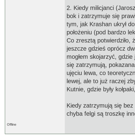
2. Kiedy milicjanci (Jar
bok i zatrzymuje się pra
tym, jak Krashan ukrył d
położeniu (pod bardzo lek
Co zresztą potwierdziło, 
jeszcze gdzieś oprócz dw
mogłem skojarzyć, gdzie 
się zatrzymują, pokazan
ujęciu lewa, co teoretycz
lewej, ale to już raczej 
Kutnie, gdzie były kołpak
Kiedy zatrzymują się bez
chyba felgi są troszkę inn
Offline