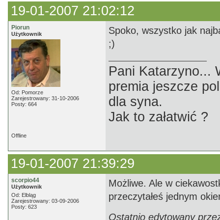
19-01-2007 21:02:12
Piorun
Spoko, wszystko jak najb
Użytkownik
;)
Pani Katarzyno...
premia jeszcze pol
Od: Pomorze
dla syna.
Zarejestrowany: 31-10-2006
Posty: 664
Jak to załatwić ?
Offline
19-01-2007 21:39:29
scorpio44
Możliwe. Ale w ciekawostk
Użytkownik
przeczytałeś jednym okiem
Od: Elbląg
Zarejestrowany: 03-09-2006
Posty: 623
Ostatnio edytowany przez