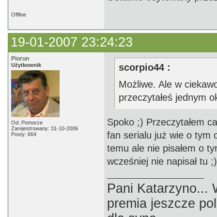
Offline
19-01-2007 23:24:23
Piorun
Użytkownik
scorpio44 :
Możliwe. Ale w ciekawo
przeczytałeś jednym oki
Spoko ;) Przeczytałem ca
Od: Pomorze
Zarejestrowany: 31-10-2006
fan serialu już wie o tym
Posty: 664
temu ale nie pisałem o t
wcześniej nie napisał tu ;)
Pani Katarzyno...
premia jeszcze pol