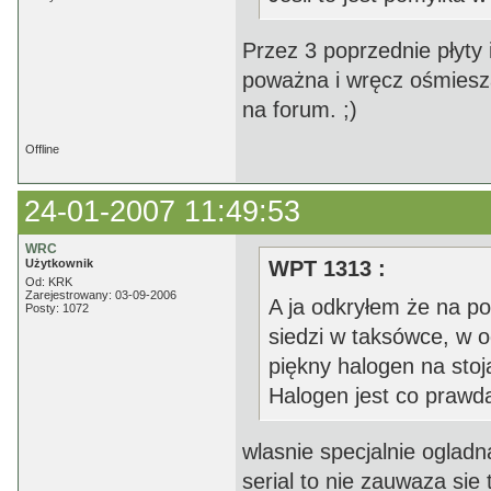
Przez 3 poprzednie płyty 
poważna i wręcz ośmiesz
na forum. ;)
Offline
24-01-2007 11:49:53
WRC
Użytkownik
WPT 1313 :
Od: KRK
Zarejestrowany: 03-09-2006
A ja odkryłem że na po
Posty: 1072
siedzi w taksówce, w o
piękny halogen na sto
Halogen jest co prawda
wlasnie specjalnie ogladna
serial to nie zauwaza sie 