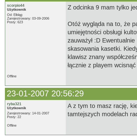
scorpio44
Z odcinka 9 mam tylko jed
Użytkownik
Od: Elbląg
Zarejestrowany: 03-09-2006
Posty: 623
Otóż wygląda na to, że pa
umiejętności obsługi kul
zauważył :D Ewentualnie n
skasowania kasetki. Kied
klawisz znany współcześn
łącznie z playem wcisnąć
Offline
23-01-2007 20:56:29
ryba321
A z tym to masz rację, k
Użytkownik
tamtejszych modelach rad
Zarejestrowany: 14-01-2007
Posty: 22
Offline