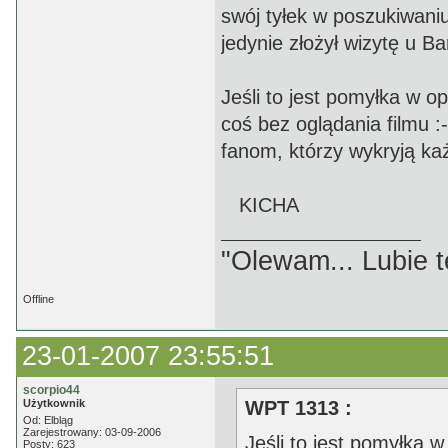
swój tyłek w poszukiwaniu
jedynie złożył wizytę u Ba
Jeśli to jest pomyłka w o
coś bez oglądania filmu 
fanom, którzy wykryją każ
KICHA
"Olewam... Lubie te
Offline
23-01-2007 23:55:51
scorpio44
Użytkownik
WPT 1313 :
Od: Elbląg
Zarejestrowany: 03-09-2006
Jeśli to jest pomyłka w
Posty: 623