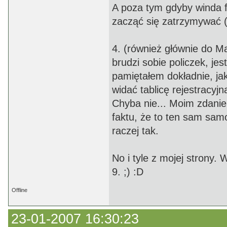
A poza tym gdyby winda f
zacząć się zatrzymywać (
4. (również głównie do M
brudzi sobie policzek, jes
pamiętałem dokładnie, jak
widać tablicę rejestracyj
Chyba nie... Moim zdanie
faktu, że to ten sam samo
raczej tak.
No i tyle z mojej strony. 
9. ;) :D
Offline
23-01-2007 16:30:23