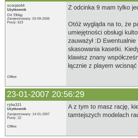
scorpio44
Z odcinka 9 mam tylko jed
Użytkownik
Od: Elbląg
Zarejestrowany: 03-09-2006
Posty: 623
Otóż wygląda na to, że pa
umiejętności obsługi kul
zauważył :D Ewentualnie n
skasowania kasetki. Kied
klawisz znany współcześn
łącznie z playem wcisnąć
Offline
23-01-2007 20:56:29
ryba321
A z tym to masz rację, k
Użytkownik
tamtejszych modelach rad
Zarejestrowany: 14-01-2007
Posty: 22
Offline