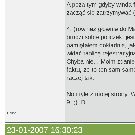
A poza tym gdyby winda f
zacząć się zatrzymywać (
4. (również głównie do M
brudzi sobie policzek, jes
pamiętałem dokładnie, jak
widać tablicę rejestracyj
Chyba nie... Moim zdanie
faktu, że to ten sam samo
raczej tak.
No i tyle z mojej strony. 
9. ;) :D
Offline
23-01-2007 16:30:23