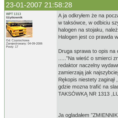
23-01-2007 21:58:28
WPT 1313
A ja odkryłem że na pocz
Użytkownik
w taksówce, w odbiciu sz
halogen na stojaku, nal
Halogen jest co prawda wy
Od: Częstochowa
Zarejestrowany: 04-09-2006
Posty: 17
Druga sprawa to opis na
....."Na wieść o smierci
redaktor naczelny wydaw
zamierzają jak najszybcie
Rękopis niestety zaginął
gdzie mozna trafić na sla
TAKSÓWKĄ NR 1313 ,LU
Ja ogladałem "ZMIENNIKÓ