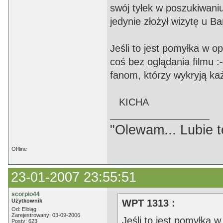
swój tyłek w poszukiwaniu
jedynie złożył wizytę u Ba
Jeśli to jest pomyłka w o
coś bez oglądania filmu 
fanom, którzy wykryją każ
KICHA
"Olewam... Lubie te
Offline
23-01-2007 23:55:51
scorpio44
Użytkownik
WPT 1313 :
Od: Elbląg
Zarejestrowany: 03-09-2006
Jeśli to jest pomyłka w
Posty: 623