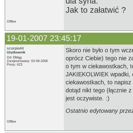
dla syna.
Jak to załatwić ?
Offline
19-01-2007 23:45:17
scorpio44
Skoro nie było o tym wcze
Użytkownik
oprócz Ciebie) tego nie z
Od: Elbląg
Zarejestrowany: 03-09-2006
Posty: 623
o tym w ciekawostkach, t
JAKIEKOLWIEK wpadki, ci
ciekawostkach, to napisz o
dotąd nikt tego (łącznie 
jest oczywiste. :)
Ostatnio edytowany przez
Offline