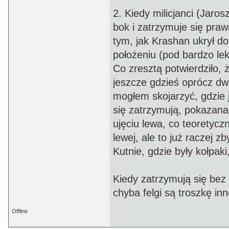
2. Kiedy milicjanci (Jar
bok i zatrzymuje się pra
tym, jak Krashan ukrył d
położeniu (pod bardzo lek
Co zresztą potwierdziło, 
jeszcze gdzieś oprócz dw
mogłem skojarzyć, gdzie 
się zatrzymują, pokazan
ujęciu lewa, co teoretycz
lewej, ale to już raczej 
Kutnie, gdzie były kołpak
Kiedy zatrzymują się bez
chyba felgi są troszkę inn
Offline