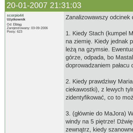
20-01-2007 21:31:03
scorpio44
Zanalizowawszy odcinek d
Użytkownik
Od: Elbląg
Zarejestrowany: 03-09-2006
Posty: 623
1. Kiedy Stach (kumpel M
na ziemię. Kiedy jednak p
leżą na gzymsie. Ewentual
górze, odpada, bo Masta
doprowadzaniem pałacu do
2. Kiedy prawdziwy Maria
ciekawostki), z lewych tyl
zidentyfikować, co to mo
3. (głównie do MaJora) W
windy na 5 piętrze! Dźwię
zewnątrz, kiedy szanowne