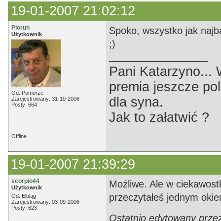
19-01-2007 21:02:12
Piorun
Spoko, wszystko jak najb
Użytkownik
;)
Pani Katarzyno...
premia jeszcze pol
Od: Pomorze
dla syna.
Zarejestrowany: 31-10-2006
Posty: 664
Jak to załatwić ?
Offline
19-01-2007 21:39:29
scorpio44
Możliwe. Ale w ciekawostk
Użytkownik
przeczytałeś jednym okiem
Od: Elbląg
Zarejestrowany: 03-09-2006
Posty: 623
Ostatnio edytowany przez