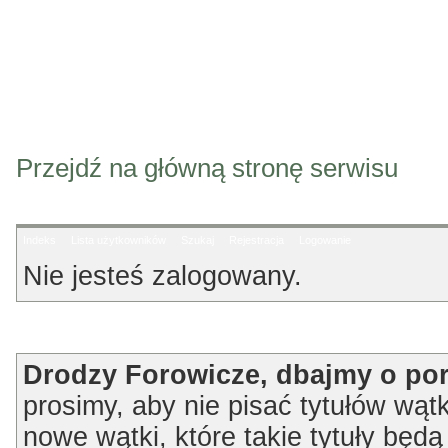
Przejdź na główną stronę serwisu
Indeks
Lista użytkowników
Szukaj
Rejestracja
Logowanie
Nie jesteś zalogowany.
Ogłoszenie
Drodzy Forowicze, dbajmy o po
prosimy, aby nie pisać tytułów wątk
nowe wątki, które takie tytuły będ