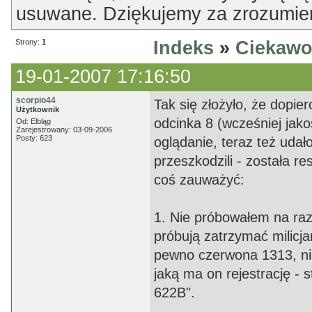
usuwane. Dziękujemy za zrozumien
Strony:
1
Indeks
»
Ciekawo
19-01-2007 17:16:50
scorpio44
Tak się złożyło, że dopier
Użytkownik
odcinka 8 (wcześniej jak
Od: Elbląg
Zarejestrowany: 03-09-2006
Posty: 623
oglądanie, teraz też udał
przeszkodzili - została re
coś zauważyć:
1. Nie próbowałem na raz
próbują zatrzymać milicja
pewno czerwona 1313, nie 
jaką ma on rejestrację - 
622B".