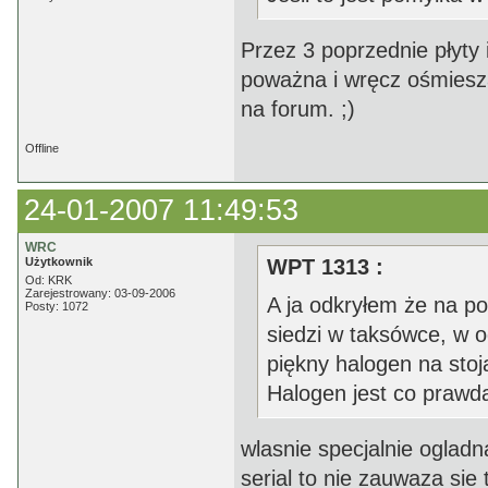
Przez 3 poprzednie płyty 
poważna i wręcz ośmiesz
na forum. ;)
Offline
24-01-2007 11:49:53
WRC
Użytkownik
WPT 1313 :
Od: KRK
Zarejestrowany: 03-09-2006
A ja odkryłem że na po
Posty: 1072
siedzi w taksówce, w o
piękny halogen na sto
Halogen jest co prawda
wlasnie specjalnie ogladna
serial to nie zauwaza sie 