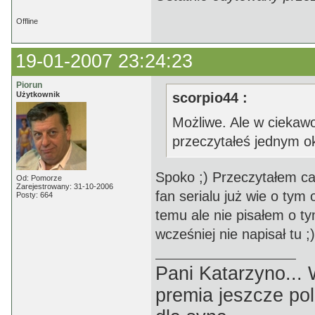
Offline
19-01-2007 23:24:23
Piorun
Użytkownik
scorpio44 :
Możliwe. Ale w ciekawo
przeczytałeś jednym oki
Spoko ;) Przeczytałem ca
Od: Pomorze
Zarejestrowany: 31-10-2006
fan serialu już wie o tym
Posty: 664
temu ale nie pisałem o t
wcześniej nie napisał tu ;)
Pani Katarzyno...
premia jeszcze pol