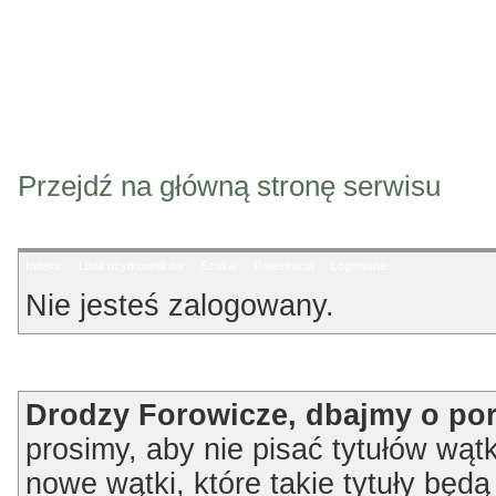
Przejdź na główną stronę serwisu
Indeks
Lista użytkowników
Szukaj
Rejestracja
Logowanie
Nie jesteś zalogowany.
Ogłoszenie
Drodzy Forowicze, dbajmy o po
prosimy, aby nie pisać tytułów wątk
nowe wątki, które takie tytuły będ