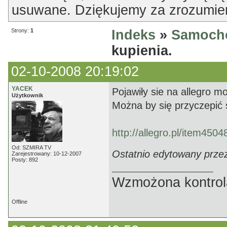
usuwane. Dziękujemy za zrozumien
Strony:
1
Indeks
»
Samoch
kupienia.
02-10-2008 20:19:02
YACEK
Pojawiły sie na allegro mo
Użytkownik
Można by się przyczepić s
http://allegro.pl/item45
Od: SZMIRA TV
Ostatnio edytowany prze
Zarejestrowany: 10-12-2007
Posty: 892
Wzmożona kontrola
Offline