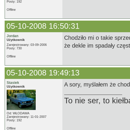
Posty: 192
Offline
05-10-2008 16:50:31
Jordan
Chodziło mi o takie sprz
Użytkownik
że dekle im spadały częst
Zarejestrowany: 03-09-2006
Posty: 730
Offline
05-10-2008 19:49:13
Stasiek
A sory, myślałem że chodz
Użytkownik
To nie ser, to kie
Od: WŁODAWA
Zarejestrowany: 11-01-2007
Posty: 192
Offline