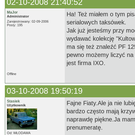
02-10-2008 21:40:52
MaJor
Ha! Też miałem o tym pis
Administrator
serialowych taksówek.
Zarejestrowany: 02-09-2006
Posty: 195
Jak już jesteśmy przy mo
wydawać kolekcję "Kulto
ma się też znaleźć PF 125p
pewno możemy liczyć na 
jest firma IXO.
Offline
03-10-2008 19:50:19
Stasiek
Fajne Fiaty.Ale ja nie lu
Użytkownik
bardzo często mają krzyw
naprawdę piękne.Ja mam
prenumeratę.
Od: WŁODAWA