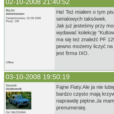
02-10-2008 21:40:52
MaJor
Ha! Też miałem o tym pis
Administrator
serialowych taksówek.
Zarejestrowany: 02-09-2006
Posty: 195
Jak już jesteśmy przy mo
wydawać kolekcję "Kulto
ma się też znaleźć PF 125p
pewno możemy liczyć na 
jest firma IXO.
Offline
03-10-2008 19:50:19
Stasiek
Fajne Fiaty.Ale ja nie lu
Użytkownik
bardzo często mają krzyw
naprawdę piękne.Ja mam
prenumeratę.
Od: WŁODAWA