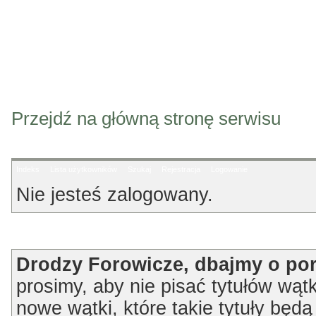
Przejdź na główną stronę serwisu
Indeks
Lista użytkowników
Szukaj
Rejestracja
Logowanie
Nie jesteś zalogowany.
Ogłoszenie
Drodzy Forowicze, dbajmy o po
prosimy, aby nie pisać tytułów wątk
nowe wątki, które takie tytuły będ