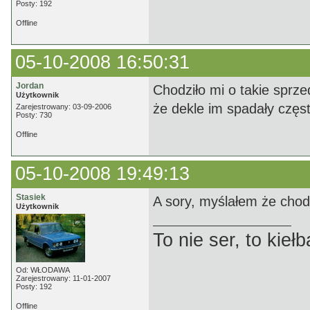
Posty: 192
Offline
05-10-2008 16:50:31
Jordan
Chodziło mi o takie sprz
Użytkownik
że dekle im spadały częst
Zarejestrowany: 03-09-2006
Posty: 730
Offline
05-10-2008 19:49:13
Stasiek
A sory, myślałem że chodz
Użytkownik
To nie ser, to kie
Od: WŁODAWA
Zarejestrowany: 11-01-2007
Posty: 192
Offline