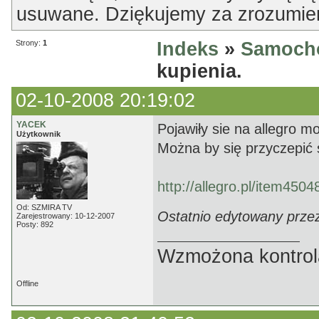
usuwane. Dziękujemy za zrozumien
Strony:
1
Indeks
»
Samoch
kupienia.
02-10-2008 20:19:02
YACEK
Pojawiły sie na allegro mo
Użytkownik
Można by się przyczepić s
http://allegro.pl/item45
Od: SZMIRA TV
Ostatnio edytowany prze
Zarejestrowany: 10-12-2007
Posty: 892
Wzmożona kontrola
Offline