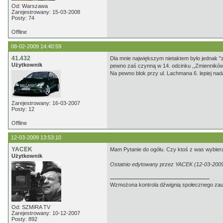
Od: Warszawa
Zarejestrowany: 15-03-2008
Posty: 74
Offline
08-02-2009 14:40:59
41.432
Dla mnie największym nietaktem było jednak "z
Użytkownik
pewno zaś czynną w 14. odcinku ,,Zmienników")
Na pewno blok przy ul. Lachmana 6. lepiej nada
Zarejestrowany: 16-03-2007
Posty: 12
Offline
12-03-2009 13:53:10
YACEK
Mam Pytanie do ogółu. Czy ktoś z was wybiera 
Użytkownik
Ostatnio edytowany przez YACEK (12-03-2009
Wzmożona kontrola dźwignią społecznego zaufa
Od: SZMIRA TV
Zarejestrowany: 10-12-2007
Posty: 892