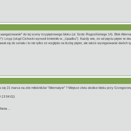
aangażowanie" do tej sceny trzypiętrowego bloku (ul. Szolc-Rogozińskiego 14). Blok Altern
 i zsyp (skąd Cichocki wynosił śmietniki w ,,Upadku"). Każdy wie, że od pięciu pięter te d
wał się do serialu i to nie tylko ze względu na liczbę pięter, ale także występowanie dwóch
się 21 marca na zlot miłośników "Alternatyw" ? Miejsce zlotu okolice bloku przy Grzegorzew
 13:54:01)
nia ...