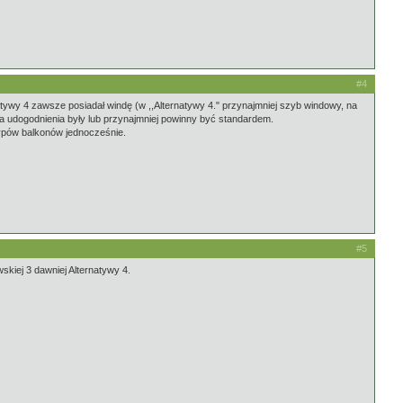
#4
atywy 4 zawsze posiadał windę (w ,,Alternatywy 4." przynajmniej szyb windowy, na
wa udogodnienia były lub przynajmniej powinny być standardem.
 typów balkonów jednocześnie.
#5
skiej 3 dawniej Alternatywy 4.