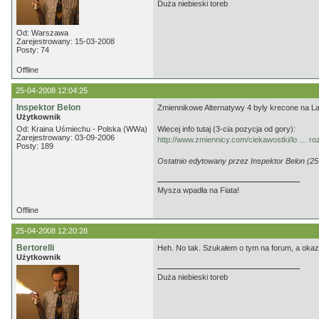
Duża niebieski toreb
Od: Warszawa
Zarejestrowany: 15-03-2008
Posty: 74
Offline
25-04-2008 12:04:25
Inspektor Belon
Zmiennikowe Alternatywy 4 byly krecone na Lac
Użytkownik
Od: Kraina Uśmiechu - Polska (WWa)
Wiecej info tutaj (3-cia pozycja od gory):
Zarejestrowany: 03-09-2006
http://www.zmiennicy.com/ciekawostki/lo … ro
Posty: 189
Ostatnio edytowany przez Inspektor Belon (25
Mysza wpadła na Fiata!
Offline
25-04-2008 12:20:28
Bertorelli
Heh. No tak. Szukałem o tym na forum, a okazu
Użytkownik
Duża niebieski toreb