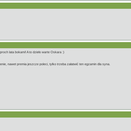
proch lata bokami! A to dzieło warte Oskara :)
nie, nawet premia jeszcze poleci, tylko trzeba załatwić ten egzamin dla syna.