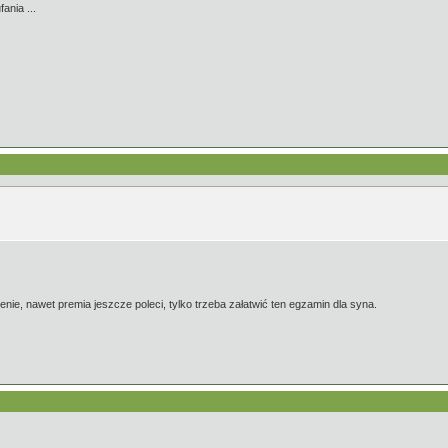
nia ...
nie, nawet premia jeszcze poleci, tylko trzeba załatwić ten egzamin dla syna.