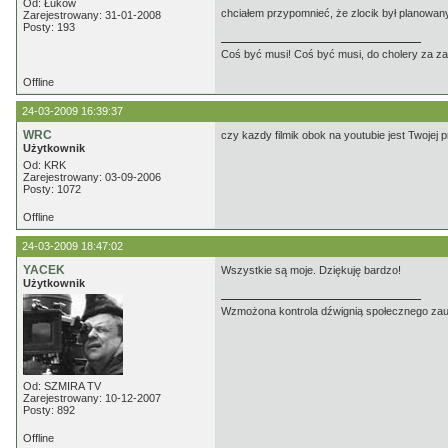
Od: Łuków
chciałem przypomnieć, że zlocik był planowany
Zarejestrowany: 31-01-2008
Posty: 193
Coś być musi! Coś być musi, do cholery za z
Offline
24-03-2009 16:39:37
WRC
czy kazdy filmik obok na youtubie jest Twojej p
Użytkownik
Od: KRK
Zarejestrowany: 03-09-2006
Posty: 1072
Offline
24-03-2009 18:47:02
YACEK
Wszystkie są moje. Dziękuję bardzo!
Użytkownik
Wzmożona kontrola dźwignią społecznego zaufa
Od: SZMIRA TV
Zarejestrowany: 10-12-2007
Posty: 892
Offline