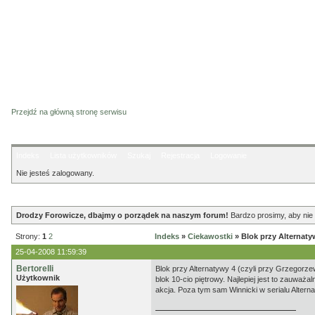
Przejdź na główną stronę serwisu
Indeks
Lista użytkowników
Szukaj
Rejestracja
Logowanie
Nie jesteś zalogowany.
Ogłoszenie
Drodzy Forowicze, dbajmy o porządek na naszym forum!
Bardzo prosimy, aby nie 
Strony:
1
2
Indeks
»
Ciekawostki
» Blok przy Alternaty
25-04-2008 11:59:39
Bertorelli
Blok przy Alternatywy 4 (czyli przy Grzegorze
Użytkownik
blok 10-cio piętrowy. Najlepiej jest to zauważ
akcja. Poza tym sam Winnicki w serialu Alterna