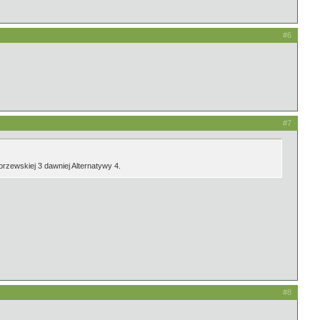
#6
#7
orzewskiej 3 dawniej Alternatywy 4.
#8