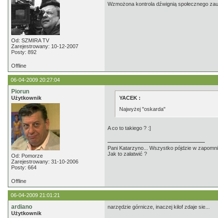
Wzmożona kontrola dźwignią społecznego zaufa
Od: SZMIRA TV
Zarejestrowany: 10-12-2007
Posty: 892
Offline
06-04-2009 20:27:04
Piorun
Użytkownik
YACEK :
Najwyżej "oskarda"
A co to takiego ? :]
Pani Katarzyno... Wszystko pójdzie w zapomnie
Jak to załatwić ?
Od: Pomorze
Zarejestrowany: 31-10-2006
Posty: 664
Offline
06-04-2009 21:01:21
ardiano
narzędzie górnicze, inaczej kilof zdaje sie...
Użytkownik