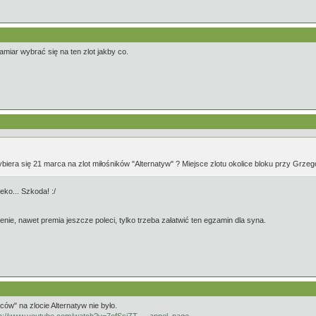
amiar wybrać się na ten zlot jakby co.
iera się 21 marca na zlot miłośników "Alternatyw" ? Miejsce zlotu okolice bloku przy Grzeg
eko... Szkoda! :/
nie, nawet premia jeszcze poleci, tylko trzeba załatwić ten egzamin dla syna.
w" na zlocie Alternatyw nie było.