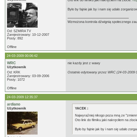
Oto link do filmiku jaki nakręciłem na zlocie.
ht
Było by fajnie jak by i nam się udało zorganizo
Wzmożona kontrola dźwignią społecznego zaufa
Od: SZMIRA TV
Zarejestrowany: 10-12-2007
Posty: 892
Offline
24-03-2009 00:06:42
WRC
nie kazdy jest z wawy
Użytkownik
Od: KRK
Ostatnio edytowany przez WRC (24-03-2009 0
Zarejestrowany: 03-09-2006
Posty: 1072
Offline
24-03-2009 12:35:37
ardiano
Użytkownik
YACEK :
Najwyraźniej nikogo poza mną ze "zmienni
Oto link do filmiku jaki nakręciłem na zloci
Było by fajnie jak by i nam się udało zorg