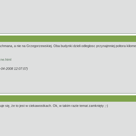
hmana, a nie na Grzegorzewskiej. Oba budynki dzieli odleglosc przynajmniej poltora kilome
zne.html
-04-2008 12:07:07)
je się, że to jest w ciekawostkach. Ok, w takim razie temat zamknięty ;-)