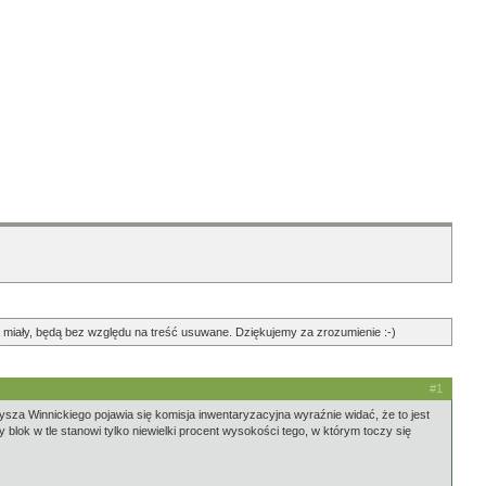
ędą miały, będą bez względu na treść usuwane. Dziękujemy za zrozumienie :-)
#1
ysza Winnickiego pojawia się komisja inwentaryzacyjna wyraźnie widać, że to jest
 blok w tle stanowi tylko niewielki procent wysokości tego, w którym toczy się