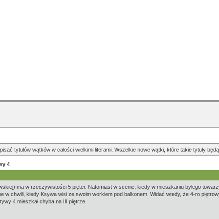
pisać tytułów wątków w całości wielkimi literami. Wszelkie nowe wątki, które takie tytuły b
wy 4
wskiej) ma w rzeczywistości 5 pięter. Natomiast w scenie, kiedy w mieszkaniu byłego towarz
alne w chwili, kiedy Ksywa wisi ze swoim workiem pod balkonem. Widać wtedy, że 4-ro piętrowy
tywy 4 mieszkał chyba na III piętrze.