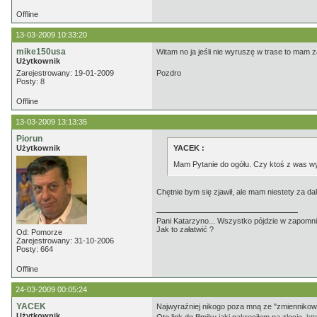
Offline
13-03-2009 10:33:20
mike150usa
Witam no ja jeśli nie wyruszę w trase to mam z
Użytkownik
Zarejestrowany: 19-01-2009
Pozdro
Posty: 8
Offline
13-03-2009 13:13:35
Piorun
Użytkownik
YACEK :
Mam Pytanie do ogółu. Czy ktoś z was wyb
Chętnie bym się zjawił, ale mam niestety za dal
Pani Katarzyno... Wszystko pójdzie w zapomnie
Jak to załatwić ?
Od: Pomorze
Zarejestrowany: 31-10-2006
Posty: 664
Offline
24-03-2009 00:05:24
YACEK
Najwyraźniej nikogo poza mną ze "zmiennikowcó
Użytkownik