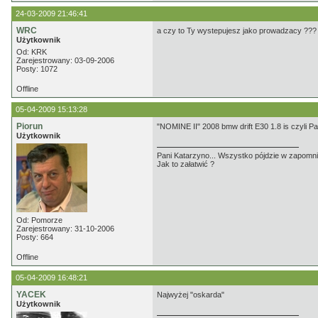
24-03-2009 21:46:41
WRC
a czy to Ty wystepujesz jako prowadzacy ???
Użytkownik
Od: KRK
Zarejestrowany: 03-09-2006
Posty: 1072
Offline
05-04-2009 15:13:28
Piorun
"NOMINE II" 2008 bmw drift E30 1.8 is czyli Pa
Użytkownik
Pani Katarzyno... Wszystko pójdzie w zapomnie
Jak to załatwić ?
Od: Pomorze
Zarejestrowany: 31-10-2006
Posty: 664
Offline
05-04-2009 16:48:21
YACEK
Najwyżej "oskarda"
Użytkownik