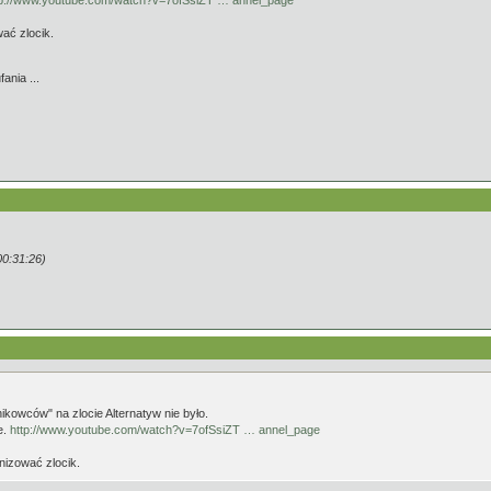
tp://www.youtube.com/watch?v=7ofSsiZT … annel_page
wać zlocik.
nia ...
0:31:26)
kowców" na zlocie Alternatyw nie było.
e.
http://www.youtube.com/watch?v=7ofSsiZT … annel_page
anizować zlocik.