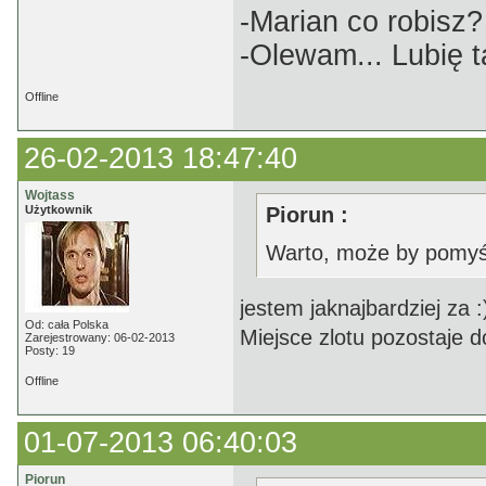
-Marian co robisz?
-Olewam... Lubię t
Offline
26-02-2013 18:47:40
Wojtass
Użytkownik
Piorun :
Warto, może by pomyśle
jestem jaknajbardziej za :
Od: cała Polska
Miejsce zlotu pozostaje 
Zarejestrowany: 06-02-2013
Posty: 19
Offline
01-07-2013 06:40:03
Piorun