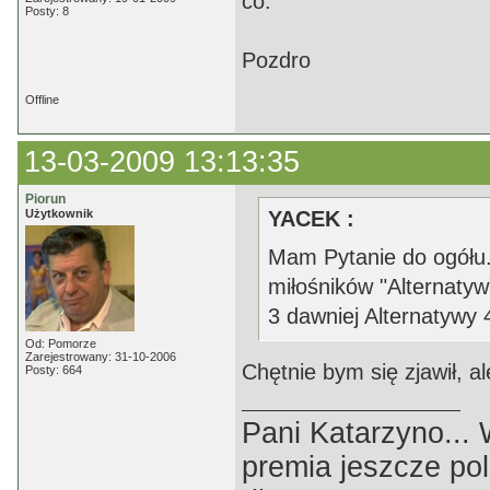
co.
Posty: 8
Pozdro
Offline
13-03-2009 13:13:35
Piorun
Użytkownik
YACEK :
Mam Pytanie do ogółu.
miłośników "Alternatyw
3 dawniej Alternatywy 
Od: Pomorze
Zarejestrowany: 31-10-2006
Chętnie bym się zjawił, a
Posty: 664
Pani Katarzyno...
premia jeszcze pol