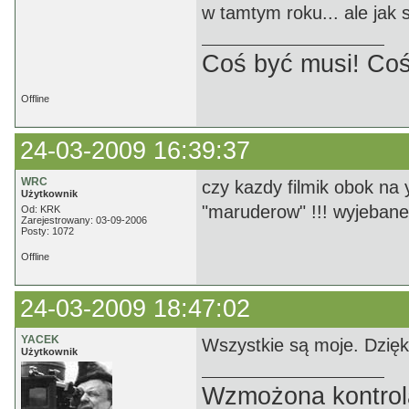
w tamtym roku... ale jak
Coś być musi! Coś
Offline
24-03-2009 16:39:37
WRC
czy kazdy filmik obok na y
Użytkownik
"maruderow" !!! wyjebane
Od: KRK
Zarejestrowany: 03-09-2006
Posty: 1072
Offline
24-03-2009 18:47:02
YACEK
Wszystkie są moje. Dzięk
Użytkownik
Wzmożona kontrola