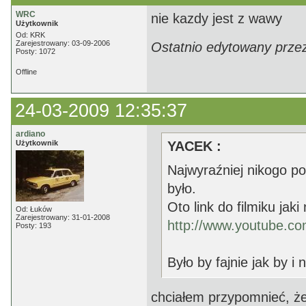
WRC
nie kazdy jest z wawy
Użytkownik
Od: KRK
Zarejestrowany: 03-09-2006
Ostatnio edytowany prze
Posty: 1072
Offline
24-03-2009 12:35:37
ardiano
Użytkownik
YACEK :
Najwyraźniej nikogo p
było.
Oto link do filmiku jaki
Od: Łuków
Zarejestrowany: 31-01-2008
http://www.youtube.c
Posty: 193
Było by fajnie jak by i
chciałem przypomnieć, że