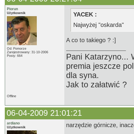
Piorun
Użytkownik
YACEK :
Najwyżej "oskarda"
A co to takiego ? :]
Od: Pomorze
Zarejestrowany: 31-10-2006
Pani Katarzyno...
Posty: 664
premia jeszcze pol
dla syna.
Jak to załatwić ?
Offline
06-04-2009 21:01:21
ardiano
narzędzie górnicze, inaczej
Użytkownik