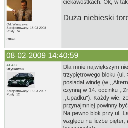
ciekawostkach. Ok, w tak
Duża niebieski tor
Od: Warszawa
Zarejestrowany: 15-03-2008
Posty: 74
Offline
08-02-2009 14:40:59
41.432
Dla mnie największym nie
Użytkownik
trzypiętrowego bloku (ul.
posiadał windę (w ,,Alte
czynną w 14. odcinku ,,Zm
Zarejestrowany: 16-03-2007
Posty: 12
,,Upadku"). Każdy wie, że
przynajmniej powinny by
Na pewno blok przy ul. La
względu na liczbę pięter