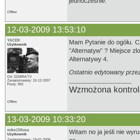
jednocześnie.
Offline
12-03-2009 13:53:10
YACEK
Mam Pytanie do ogółu. Cz
Użytkownik
"Alternatyw" ? Miejsce zl
Alternatywy 4.
Ostatnio edytowany prze
Od: SZMIRA TV
Zarejestrowany: 10-12-2007
Posty: 892
Wzmożona kontrola
Offline
13-03-2009 10:33:20
mike150usa
Witam no ja jeśli nie wyr
Użytkownik
Zarejestrowany: 19-01-2009