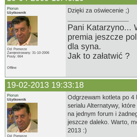
Piorun
Dzięki za oświecenie ;)
Użytkownik
Pani Katarzyno...
premia jeszcze pol
dla syna.
Od: Pomorze
Zarejestrowany: 31-10-2006
Jak to załatwić ?
Posty: 664
Offline
19-02-2013 19:33:18
Piorun
Odgrzewam kotleta po 4 l
Użytkownik
serialu Alternatywy, któr
na jednym forum i żadneg
jeszcze daleko. Warto, m
2013 :)
Od: Pomorze