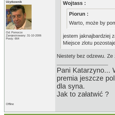
Użytkownik
Wojtass :
Piorun :
Warto, może by pomy
Od: Pomorze
jestem jaknajbardziej z
Zarejestrowany: 31-10-2006
Posty: 664
Miejsce zlotu pozosta
Niestety bez odzewu. Ze z
Pani Katarzyno...
premia jeszcze pol
dla syna.
Jak to załatwić ?
Offline