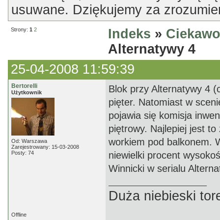
usuwane. Dziękujemy za zrozumien
Strony:
1
2
Indeks
»
Ciekawo
Alternatywy 4
25-04-2008 11:59:39
Bertorelli
Blok przy Alternatywy 4 (
Użytkownik
pięter. Natomiast w scen
pojawia się komisja inwen
piętrowy. Najlepiej jest 
workiem pod balkonem. Wi
Od: Warszawa
Zarejestrowany: 15-03-2008
Posty: 74
niewielki procent wysoko
Winnicki w serialu Alterna
Duża niebieski tor
Offline