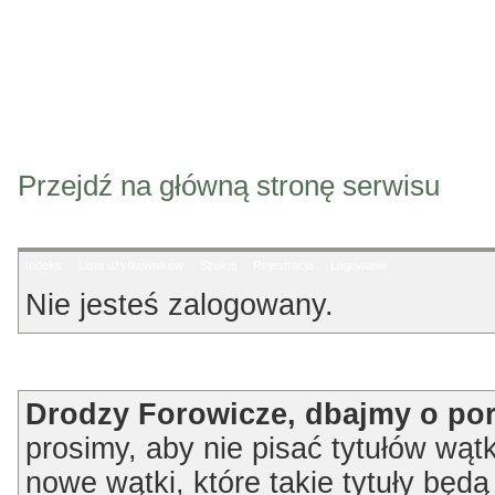
Przejdź na główną stronę serwisu
Indeks
Lista użytkowników
Szukaj
Rejestracja
Logowanie
Nie jesteś zalogowany.
Ogłoszenie
Drodzy Forowicze, dbajmy o po
prosimy, aby nie pisać tytułów wątk
nowe wątki, które takie tytuły będ