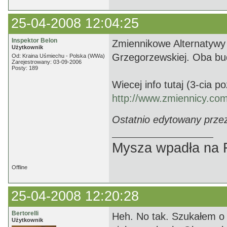
25-04-2008 12:04:25
Inspektor Belon
Zmiennikowe Alternatywy
Użytkownik
Grzegorzewskiej. Oba budy
Od: Kraina Uśmiechu - Polska (WWa)
Zarejestrowany: 03-09-2006
Posty: 189
Wiecej info tutaj (3-cia p
http://www.zmiennicy.com
Ostatnio edytowany przez
Mysza wpadła na F
Offline
25-04-2008 12:20:28
Bertorelli
Heh. No tak. Szukałem o t
Użytkownik