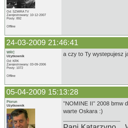
Od: SZMIRA TV
Zarejestrowany: 10-12-2007
Posty: 892
Offline
24-03-2009 21:46:41
WRC
a czy to Ty wystepujesz 
Użytkownik
Od: KRK
Zarejestrowany: 03-09-2006
Posty: 1072
Offline
05-04-2009 15:13:28
Piorun
"NOMINE II" 2008 bmw drif
Użytkownik
warte Oskara :)
Pani Katarzyno...