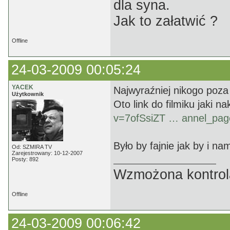
dla syna.
Jak to załatwić ?
Offline
24-03-2009 00:05:24
YACEK
Najwyraźniej nikogo poza
Użytkownik
Oto link do filmiku jaki n
v=7ofSsiZT … annel_pag
Było by fajnie jak by i na
Od: SZMIRA TV
Zarejestrowany: 10-12-2007
Posty: 892
Wzmożona kontrola
Offline
24-03-2009 00:06:42