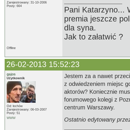
Zarejestrowany: 31-10-2006
Posty: 664
Pani Katarzyno...
premia jeszcze pol
dla syna.
Jak to załatwić ?
Offline
26-02-2013 15:52:23
gajos
Jestem za a nawet przeci
Użytkownik
z odwiedzeniem miejsc gd
aktorów? Koniecznie musia
forumowego kolegi z Pozn
Od: łochów
centrum Warszawy.
Zarejestrowany: 06-03-2007
Posty: 51
WWW
Ostatnio edytowany przez