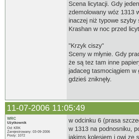
Scena licytacji. Gdy jede
zdemolowany wóz 1313 wyb
inaczej niż typowe szyb
Krashan w noc przed licyt
"Krzyk ciszy"
Sceny w młynie. Gdy prac
że są tez tam inne papier
jadaceg tasmociągiem w 
gdzieś zniknęły.
11-07-2006 11:05:49
WRC
w odcinku 6 (prasa szcze
Użytkownik
w 1313 na podnosniku, p
Od: KRK
Zarejestrowany: 03-09-2006
Posty: 1072
jakims kolesiem i owi ze si