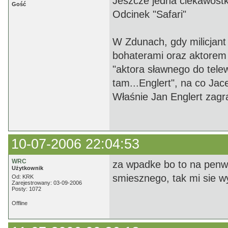
Jeszcze jedna ciekawost
Gość
Odcinek "Safari"
W Zdunach, gdy milicjan
bohaterami oraz aktorem
"aktora sławnego do telewi
tam...Englert", na co Jacek
Właśnie Jan Englert zagr
10-07-2006 22:04:53
WRC
za wpadke bo to na penwo 
Użytkownik
smiesznego, tak mi sie w
Od: KRK
Zarejestrowany: 03-09-2006
Posty: 1072
Offline