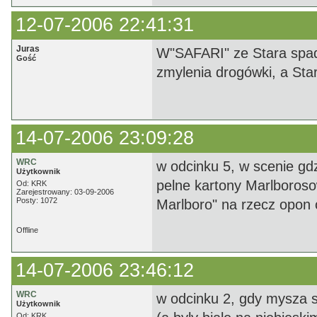
12-07-2006 22:41:31
Juras
W"SAFARI" ze Stara spad
Gość
zmylenia drogówki, a Sta
14-07-2006 23:09:28
WRC
w odcinku 5, w scenie gdz
Użytkownik
pelne kartony Marlborosow
Od: KRK
Zarejestrowany: 03-09-2006
Posty: 1072
Marlboro" na rzecz opon 
Offline
14-07-2006 23:46:12
WRC
w odcinku 2, gdy mysza 
Użytkownik
Od: KRK