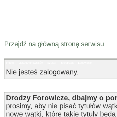
Przejdź na główną stronę serwisu
Indeks
Lista użytkowników
Szukaj
Rejestracja
Logowanie
Nie jesteś zalogowany.
Ogłoszenie
Drodzy Forowicze, dbajmy o po
prosimy, aby nie pisać tytułów wątk
nowe wątki, które takie tytuły będ