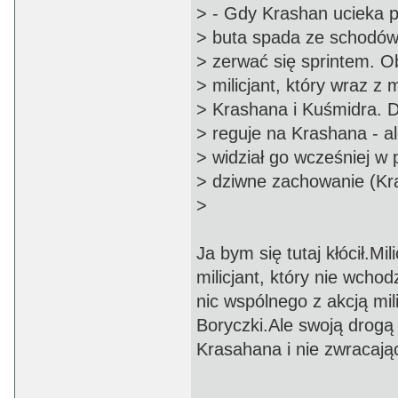
> - Gdy Krashan ucieka p
> buta spada ze schodów, 
> zerwać się sprintem. O
> milicjant, który wraz z
> Krashana i Kuśmidra. Dz
> reguje na Krashana - al
> widział go wcześniej w 
> dziwne zachowanie (Kr
>
Ja bym się tutaj kłócił.Mil
milicjant, który nie wchod
nic wspólnego z akcją mil
Boryczki.Ale swoją drogą 
Krasahana i nie zwracają