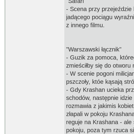
"Safari"
- Scena przy przejeździe
jadącego pociągu wyraźnie
z innego filmu.
"Warszawski łącznik"
- Guzik za pomoca, które
zmieściłby się do otworu 
- W scenie pogoni milicj
pszczoły, któe kąsają st
- Gdy Krashan ucieka prz
schodów, następnie idzie
rozmawia z jakimis kobiet
złapali w pokoju Krashana
reguje na Krashana - ale 
pokoju, poza tym rzuca s