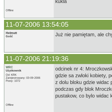
kukla
Offline
11-07-2006 13:54:05
Helmutt
Już nie pamiętam, ale ch
Gość
11-07-2006 21:19:36
WRC
odcinek nr 4: Mroczkowsk
Użytkownik
gdzie sa zwloki kobiety, 
Od: KRK
Zarejestrowany: 03-09-2006
Posty: 1072
z dolu bloku gdzie widac 
podczas gdy blok Mroczko
pustakow, co bylo widac k
Offline