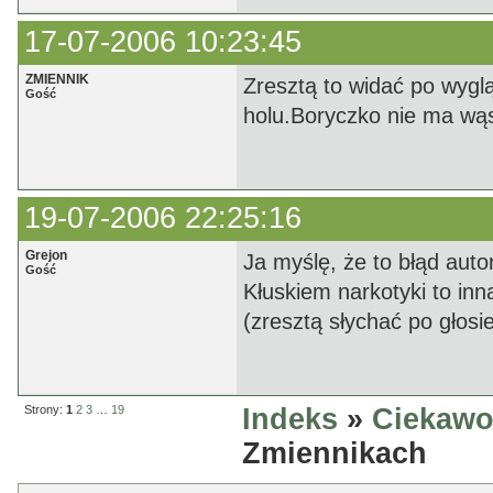
17-07-2006 10:23:45
ZMIENNIK
Zresztą to widać po wyglą
Gość
holu.Boryczko nie ma wą
19-07-2006 22:25:16
Grejon
Ja myślę, że to błąd aut
Gość
Kłuskiem narkotyki to inn
(zresztą słychać po głosi
Strony:
1
2
3
…
19
Indeks
»
Ciekawo
Zmiennikach