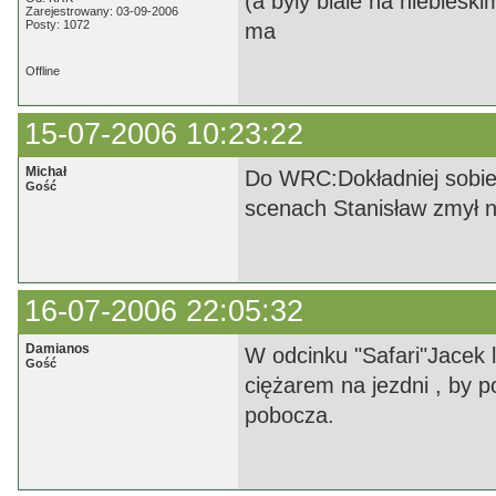
(a byly biale na niebiesk
Zarejestrowany: 03-09-2006
Posty: 1072
ma
Offline
15-07-2006 10:23:22
Michał
Do WRC:Dokładniej sobie 
Gość
scenach Stanisław zmył na
16-07-2006 22:05:32
Damianos
W odcinku "Safari"Jacek
Gość
ciężarem na jezdni , by p
pobocza.