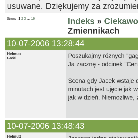
usuwane. Dziękujemy za zrozumien
Strony:
1
2
3
…
19
Indeks
»
Ciekawo
Zmiennikach
10-07-2006 13:28:44
Helmutt
Poszukajmy różnych "gag
Gość
Ja zacznę - odcinek "Ce
Scena gdy Jacek wstaje d
minutach jest ujęcie jak 
jak w dzień. Niemozliwe, ż
10-07-2006 13:48:43
Helmutt