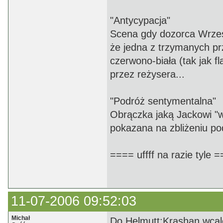
"Antycypacja"
Scena gdy dozorca Wrzesi
że jedna z trzymanych pr
czerwono-biała (tak jak 
przez reżysera...
"Podróż sentymentalna"
Obrączka jaką Jackowi "wci
pokazana na zbliżeniu po
==== uffff na razie tyle 
11-07-2006 09:52:03
Michał
Do Helmutt:Krashan wcale