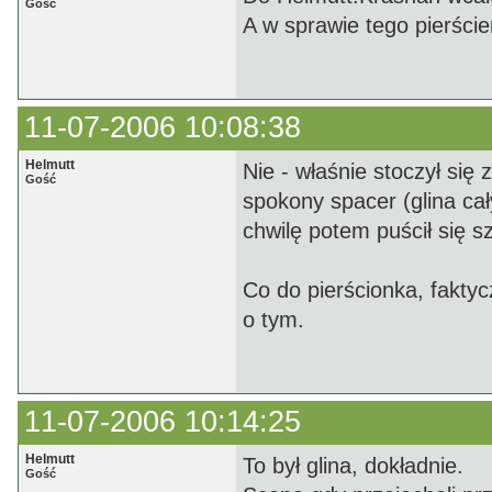
Gość
A w sprawie tego pierścien
11-07-2006 10:08:38
Helmutt
Nie - właśnie stoczył się
Gość
spokony spacer (glina ca
chwilę potem puścił się s
Co do pierścionka, faktyc
o tym.
11-07-2006 10:14:25
Helmutt
To był glina, dokładnie.
Gość