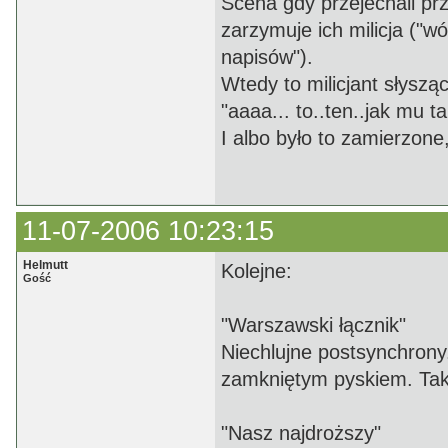
Scena gdy przejechali pr
zarzymuje ich milicja ("w
napisów").
Wtedy to milicjant słysz
"aaaa... to..ten..jak mu
I albo było to zamierzone,
11-07-2006 10:23:15
Helmutt
Kolejne:
Gość
"Warszawski łącznik"
Niechlujne postsynchrony.
zamkniętym pyskiem. Tak
"Nasz najdroższy"