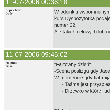
11-07-2006 00:36:18
dr.paichiwo
W odcinklu wspomnianym 
Gość
kurs.Dyspozytorka podaje
numer 22.
Ale takich celowych lub ni
11-07-2006 09:45:02
Helmutt
"Fartowny dzień"
Gość
-Scena poslizgu gdy Jace
W momencie gdy fiat mija
- Taśma jest przyspie
- Drzewko w które "uder