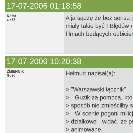
17-07-2006 01:18:58
Rafał
A ja sądzę że bez sensu j
Gość
miały takie być ! Błędów 
filmach będących odbiciem
17-07-2006 10:20:38
ZMIENNIK
Helmutt napisał(a):
Gość
> "Warszawski łącznik"
> - Guzik za pomoca, któ
> sposób nie zmieściłby s
> - W scenie pogoni mili
> działkowe - widać, że p
> animowane.