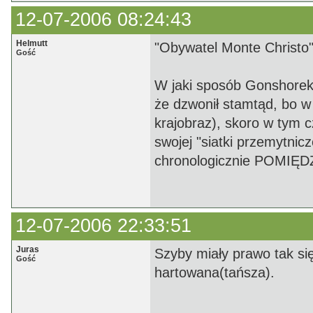
12-07-2006 08:24:43
Helmutt
"Obywatel Monte Christo
Gość
W jaki sposób Gonshorek 
że dzwonił stamtąd, bo w 
krajobraz), skoro w tym c
swojej "siatki przemytnic
chronologicznie POMIĘDZY
12-07-2006 22:33:51
Juras
Szyby miały prawo tak si
Gość
hartowana(tańsza).