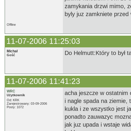
zamykania drzwi mimo, ze
byly juz zamkniete przed
Offline
11-07-2006 11:25:03
Michał
Do Helmutt:Który to był 
Gość
11-07-2006 11:41:23
WRC
acha jeszcze w ostatnim 
Użytkownik
i nagle spada na ziemie, 
Od: KRK
Zarejestrowany: 03-09-2006
Posty: 1072
kukla i ze wszystko jest 
ponadto zauwazyc mozna p
jak juz upada i wstaje wi