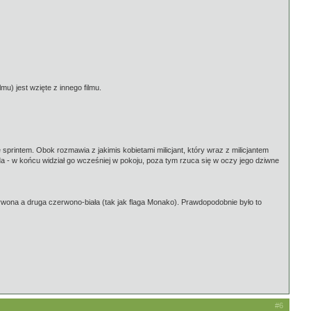
u) jest wzięte z innego filmu.
sprintem. Obok rozmawia z jakimis kobietami milicjant, który wraz z milicjantem
ąda - w końcu widział go wcześniej w pokoju, poza tym rzuca się w oczy jego dziwne
rwona a druga czerwono-biała (tak jak flaga Monako). Prawdopodobnie było to
#6