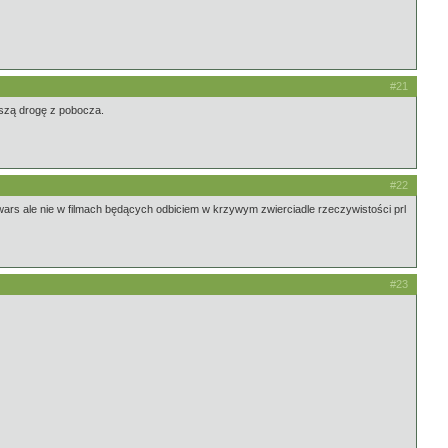
#21
lszą drogę z pobocza.
#22
 wars ale nie w filmach będących odbiciem w krzywym zwierciadle rzeczywistości prl
#23