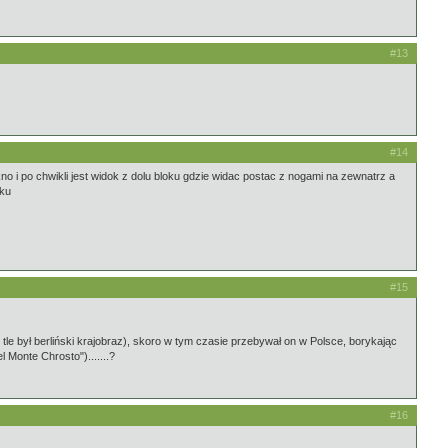
#13
#14
 i po chwikli jest widok z dolu bloku gdzie widac postac z nogami na zewnatrz a
nku
#15
le był berliński krajobraz), skoro w tym czasie przebywał on w Polsce, borykając
 Monte Chrosto").......?
#16