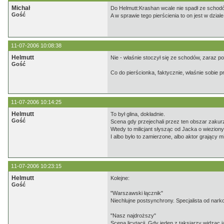
Michał
Do Helmutt:Krashan wcale nie spadł ze schodów
Gość
A w sprawie tego pierścienia to on jest w dzial
11-07-2006 10:08:38
Helmutt
Nie - właśnie stoczył się ze schodów, zaraz po
Gość
Co do pierścionka, faktycznie, właśnie sobie p
11-07-2006 10:14:25
Helmutt
To był glina, dokładnie.
Gość
Scena gdy przejechali przez ten obszar zakurz
Wtedy to milicjant słysząc od Jacka o wiezio
I albo było to zamierzone, albo aktor grający mil
11-07-2006 10:23:15
Helmutt
Kolejne:
Gość
"Warszawski łącznik"
Niechlujne postsynchrony. Specjalista od nar
"Nasz najdroższy"
Scena licytacji. Gdy jeden z taksiarzy widzą