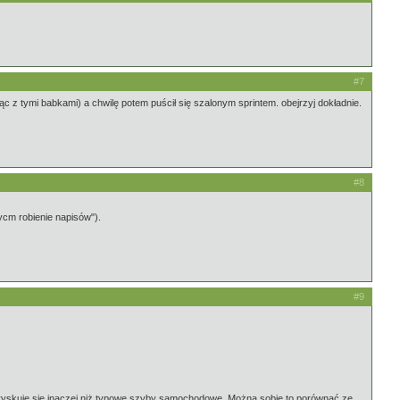
#7
ąc z tymi babkami) a chwilę potem puścił się szalonym sprintem. obejrzyj dokładnie.
#8
ycm robienie napisów").
#9
zpryskuje się inaczej niż typowe szyby samochodowe. Można sobie to porównać ze