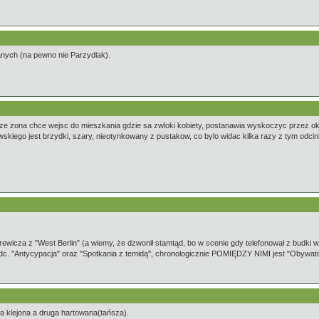
anych (na pewno nie Parzydlak).
ze zona chce wejsc do mieszkania gdzie sa zwloki kobiety, postanawia wyskoczyc przez okno
skiego jest brzydki, szary, nieotynkowany z pustakow, co bylo widac kilka razy z tym odci
icza z "West Berlin" (a wiemy, że dzwonił stamtąd, bo w scenie gdy telefonował z budki w t
(odc. "Antycypacja" oraz "Spotkania z temidą", chronologicznie POMIĘDZY NIMI jest "Obywatel
a klejona a druga hartowana(tańsza).