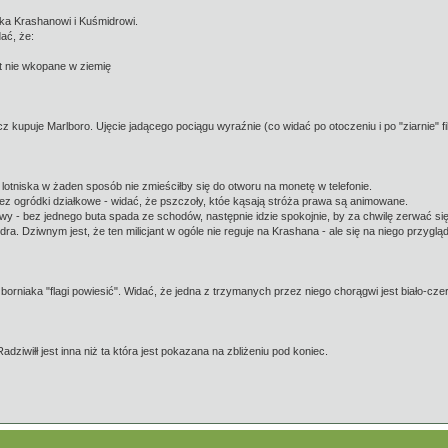
eka Krashanowi i Kuśmidrowi.
ać, że:
 nie wkopane w ziemię
kupuje Marlboro. Ujęcie jadącego pociągu wyraźnie (co widać po otoczeniu i po "ziarnie" film
otniska w żaden sposób nie zmieściłby się do otworu na monetę w telefonie.
ez ogródki działkowe - widać, że pszczoły, któe kąsają stróża prawa są animowane.
wy - bez jednego buta spada ze schodów, następnie idzie spokojnie, by za chwilę zerwać się 
ra. Dziwnym jest, że ten milicjant w ogóle nie reguje na Krashana - ale się na niego przygl
rniaka "flagi powiesić". Widać, że jedna z trzymanych przez niego chorągwi jest biało-cze
ziwiłł jest inna niż ta która jest pokazana na zbliżeniu pod koniec.