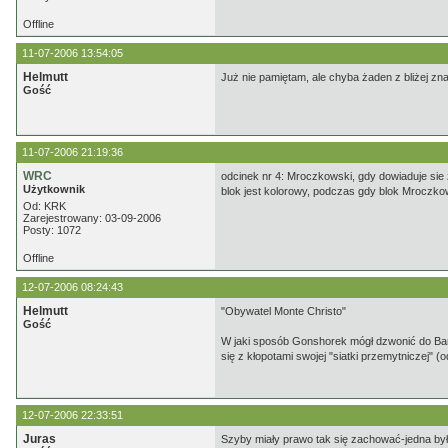
Offline
11-07-2006 13:54:05
Helmutt
Już nie pamiętam, ale chyba żaden z bliżej zn
Gość
11-07-2006 21:19:36
WRC
odcinek nr 4: Mroczkowski, gdy dowiaduje sie 
Użytkownik
blok jest kolorowy, podczas gdy blok Mroczkow
Od: KRK
Zarejestrowany: 03-09-2006
Posty: 1072
Offline
12-07-2006 08:24:43
Helmutt
"Obywatel Monte Christo"
Gość
W jaki sposób Gonshorek mógł dzwonić do Barew
się z kłopotami swojej "siatki przemytniczej" 
12-07-2006 22:33:51
Juras
Szyby miały prawo tak się zachować-jedna był