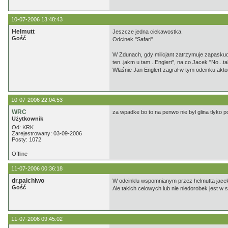
10-07-2006 13:48:43
Helmutt
Jeszcze jedna ciekawostka.
Gość
Odcinek "Safari"
W Zdunach, gdy milicjant zatrzymuje zapaskud
ten..jakm u tam...Englert", na co Jacek "No...tak
Właśnie Jan Englert zagrał w tym odcinku akto
10-07-2006 22:04:53
WRC
za wpadke bo to na penwo nie byl glina tlyko 
Użytkownik
Od: KRK
Zarejestrowany: 03-09-2006
Posty: 1072
Offline
11-07-2006 00:36:18
dr.paichiwo
W odcinklu wspomnianym przez helmutta jacek
Gość
Ale takich celowych lub nie niedorobek jest w se
11-07-2006 09:45:02