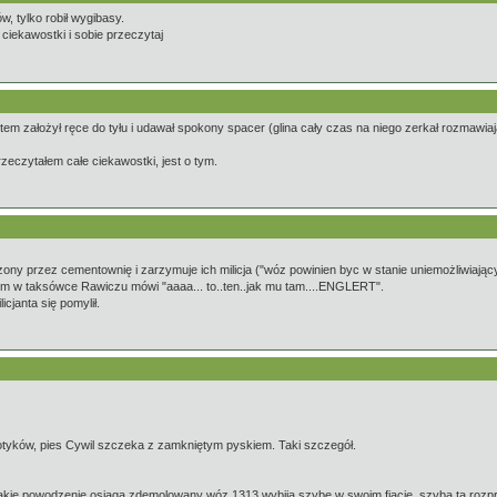
, tylko robił wygibasy.
e ciekawostki i sobie przeczytaj
tem założył ręce do tyłu i udawał spokony spacer (glina cały czas na niego zerkał rozmawiaj
rzeczytałem całe ciekawostki, jest o tym.
ony przez cementownię i zarzymuje ich milicja ("wóz powinien byc w stanie uniemożliwiając
nym w taksówce Rawiczu mówi "aaaa... to..ten..jak mu tam....ENGLERT".
icjanta się pomylił.
kotyków, pies Cywil szczeka z zamkniętym pyskiem. Taki szczegół.
c jakie powodzenie osiąga zdemolowany wóz 1313 wybija szybę w swoim fiacie, szyba ta ro