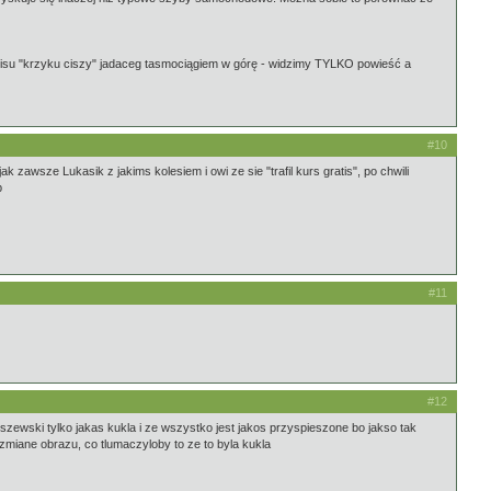
opisu "krzyku ciszy" jadaceg tasmociągiem w górę - widzimy TYLKO powieść a
#10
awsze Lukasik z jakims kolesiem i owi ze sie "trafil kurs gratis", po chwili
b
#11
#12
uszewski tylko jakas kukla i ze wszystko jest jakos przyspieszone bo jakso tak
zmiane obrazu, co tlumaczyloby to ze to byla kukla