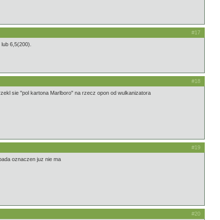
#17
lub 6,5(200).
#18
zekl sie "pol kartona Marlboro" na rzecz opon od wulkanizatora
#19
spada oznaczen juz nie ma
#20