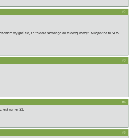
#2
em wyłgać się, że "aktora sławnego do telewizji wiozę". Milicjant na to "A to
#3
#4
z jest numer 22.
#5