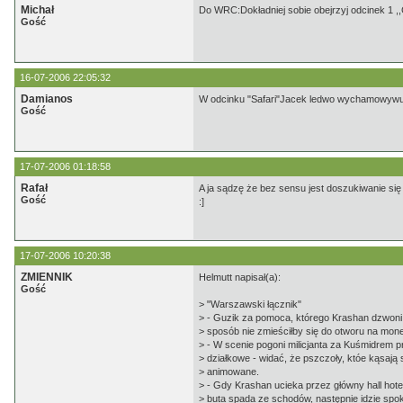
Michał
Do WRC:Dokładniej sobie obejrzyj odcinek 1 ,,
Gość
16-07-2006 22:05:32
Damianos
W odcinku "Safari"Jacek ledwo wychamowywuje
Gość
17-07-2006 01:18:58
Rafał
A ja sądzę że bez sensu jest doszukiwanie się
Gość
:]
17-07-2006 10:20:38
ZMIENNIK
Helmutt napisał(a):
Gość
> "Warszawski łącznik"
> - Guzik za pomoca, którego Krashan dzwoni 
> sposób nie zmieściłby się do otworu na monet
> - W scenie pogoni milicjanta za Kuśmidrem p
> działkowe - widać, że pszczoły, któe kąsają
> animowane.
> - Gdy Krashan ucieka przez główny hall hot
> buta spada ze schodów, następnie idzie spok