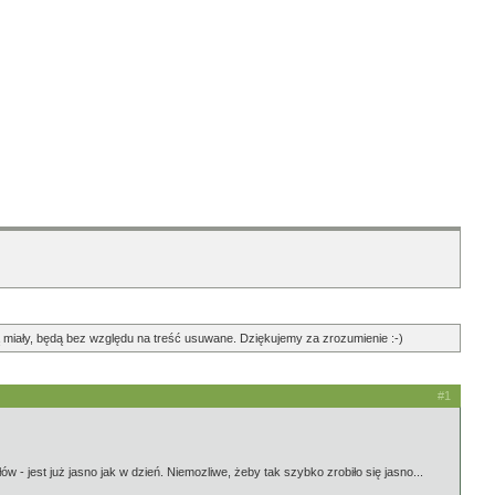
ędą miały, będą bez względu na treść usuwane. Dziękujemy za zrozumienie :-)
#1
 - jest już jasno jak w dzień. Niemozliwe, żeby tak szybko zrobiło się jasno...