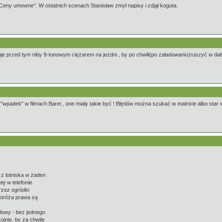
Ceny umowne''. W ostatnich scenach Stanisław zmył napisy i zdjął koguta.
 przed tym niby 8-tonowym ciężarem na jezdni , by po chwili(po załadowaniu)ruszyć w da
 "wpadek" w filmach Barei , one miały takie być ! Błędów można szukać w matrixie albo star
z lotniska w żaden
ę w telefonie.
rzez ogródki
 stróża prawa są
elowy - bez jednego
ojnie, by za chwilę