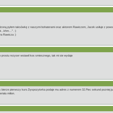
zoną pyłem taksówkę z naszymi bohaterami oraz aktorem Rawiczem, Jacek usiłuje z powodzeni
...khm....". :)
ra Rawicza :)
po prostu rezyser wstawil kos smiesznego, tak mi sie wydaje
 bierze pierwszy kurs.Dyspozytorka podaje mu adres z numerem 32.Piec sekund pozniej ju
rialu milion.