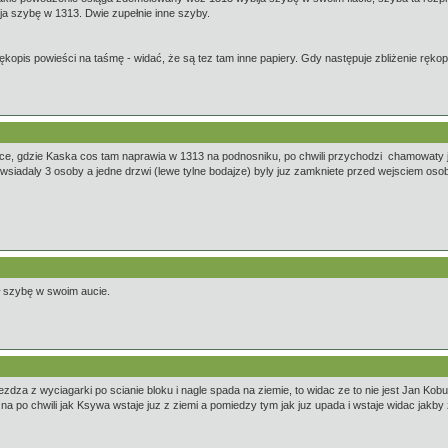
ja szybę w 1313. Dwie zupełnie inne szyby.
kopis powieści na taśmę - widać, że są tez tam inne papiery. Gdy następuje zbliżenie ręk
ce, gdzie Kaska cos tam naprawia w 1313 na podnosniku, po chwili przychodzi chamowaty jak z
wsiadaly 3 osoby a jedne drzwi (lewe tylne bodajze) byly juz zamkniete przed wejsciem oso
ł szybę w swoim aucie.
dza z wyciagarki po scianie bloku i nagle spada na ziemie, to widac ze to nie jest Jan Kob
 po chwili jak Ksywa wstaje juz z ziemi a pomiedzy tym jak juz upada i wstaje widac jakby 