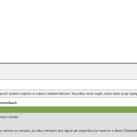
pisać tytułów wątków w całości wielkimi literami. Wszelkie nowe wątki, które takie tytuły b
miennikach
nym serialu.
 ciemno za oknami, po kilku minutach jest ujęcie jak wyjeżdża na rowerze z dworu Radziwiłłów