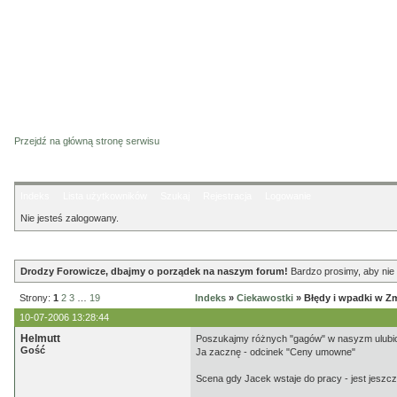
Przejdź na główną stronę serwisu
Indeks
Lista użytkowników
Szukaj
Rejestracja
Logowanie
Nie jesteś zalogowany.
Ogłoszenie
Drodzy Forowicze, dbajmy o porządek na naszym forum!
Bardzo prosimy, aby nie 
Strony:
1
2
3
…
19
Indeks
»
Ciekawostki
» Błędy i wpadki w Z
10-07-2006 13:28:44
Helmutt
Poszukajmy różnych "gagów" w nasyzm ulubio
Gość
Ja zacznę - odcinek "Ceny umowne"
Scena gdy Jacek wstaje do pracy - jest jeszcze