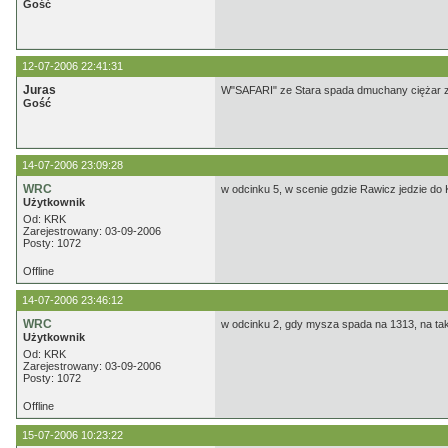
Gość
12-07-2006 22:41:31
Juras
W"SAFARI" ze Stara spada dmuchany ciężar z 
Gość
14-07-2006 23:09:28
WRC
w odcinku 5, w scenie gdzie Rawicz jedzie do 
Użytkownik
Od: KRK
Zarejestrowany: 03-09-2006
Posty: 1072
Offline
14-07-2006 23:46:12
WRC
w odcinku 2, gdy mysza spada na 1313, na tak
Użytkownik
Od: KRK
Zarejestrowany: 03-09-2006
Posty: 1072
Offline
15-07-2006 10:23:22