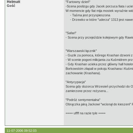
Helmutt
"Fartowny dzień"
Gość
-Scena poslizgu gdy Jacek porzuca fiata i uci
W momencie gdy fiat mija mostek wyraźnie wid
- Taśma jest przyspieszona
- Drzewko w które "uderza" 1313 jest nawet
"Safari"
- Scena przy przejeździe kolejowym gdy Rawicz 
"Warszawski łącznik"
- Guzik za pomoca, którego Krashan dzwoni z l
- W scenie pogoni milicjanta za Kuśmidrem prz
- Gdy Krashan ucieka przez główny hall hotelo
Borkowskim złapali w pokoju Krashana i Kuśmid
zachowanie (Krashana).
"Antycypacja"
Scena gdy dozorca Wrzesień przychodzi do Obo
zamierzone przez reżysera...
"Podróż sentymentalna"
Obrączka jaką Jackowi "wcisnął do kieszeni" Rad
==== uffff na razie tyle ====
11-07-2006 09:52:03