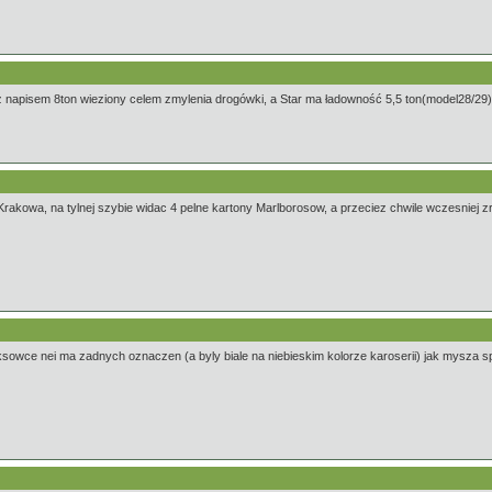
napisem 8ton wieziony celem zmylenia drogówki, a Star ma ładowność 5,5 ton(model28/29) 
Krakowa, na tylnej szybie widac 4 pelne kartony Marlborosow, a przeciez chwile wczesniej zr
sowce nei ma zadnych oznaczen (a byly biale na niebieskim kolorze karoserii) jak mysza 