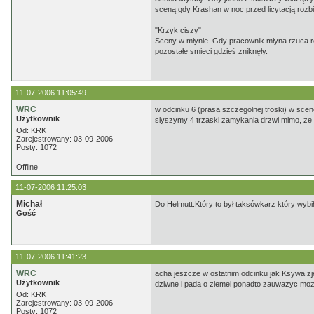
sceną gdy Krashan w noc przed licytacją rozbi
"Krzyk ciszy"
Sceny w młynie. Gdy pracownik młyna rzuca rę
pozostałe smieci gdzieś zniknęły.
11-07-2006 11:05:49
WRC
w odcinku 6 (prasa szczegolnej troski) w scen
Użytkownik
slyszymy 4 trzaski zamykania drzwi mimo, ze 
Od: KRK
Zarejestrowany: 03-09-2006
Posty: 1072
Offline
11-07-2006 11:25:03
Michał
Do Helmutt:Który to był taksówkarz który wybi
Gość
11-07-2006 11:41:23
WRC
acha jeszcze w ostatnim odcinku jak Ksywa zjez
Użytkownik
dziwne i pada o ziemei ponadto zauwazyc mozna
Od: KRK
Zarejestrowany: 03-09-2006
Posty: 1072