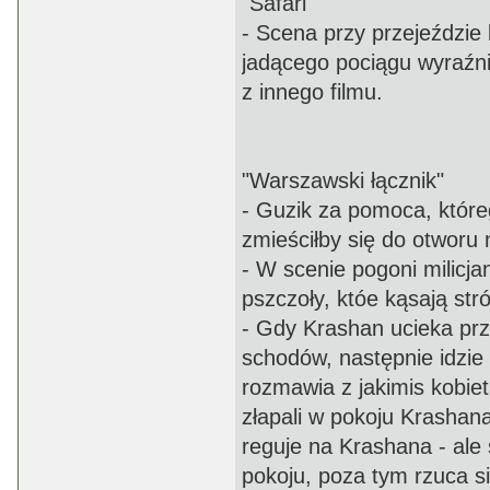
"Safari"
- Scena przy przejeździe
jadącego pociągu wyraźnie
z innego filmu.
"Warszawski łącznik"
- Guzik za pomoca, które
zmieściłby się do otworu 
- W scenie pogoni milicj
pszczoły, któe kąsają st
- Gdy Krashan ucieka prz
schodów, następnie idzie
rozmawia z jakimis kobiet
złapali w pokoju Krashana
reguje na Krashana - ale 
pokoju, poza tym rzuca s