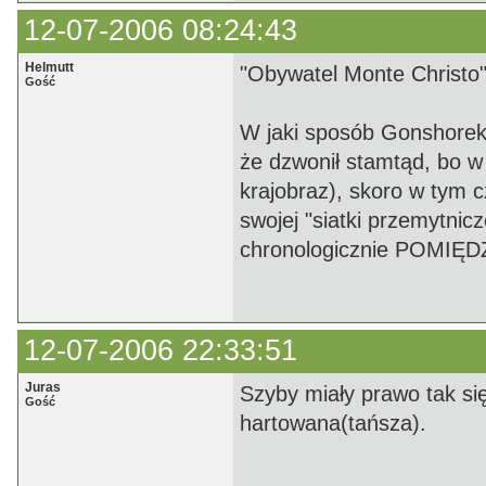
12-07-2006 08:24:43
Helmutt
"Obywatel Monte Christo
Gość
W jaki sposób Gonshorek 
że dzwonił stamtąd, bo w 
krajobraz), skoro w tym c
swojej "siatki przemytnic
chronologicznie POMIĘDZY
12-07-2006 22:33:51
Juras
Szyby miały prawo tak si
Gość
hartowana(tańsza).