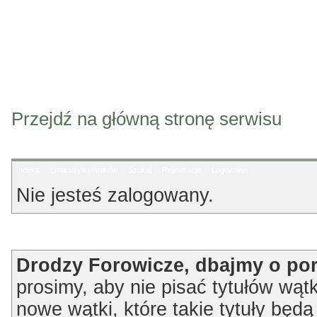
Przejdź na główną stronę serwisu
Indeks
Lista użytkowników
Szukaj
Rejestracja
Logowanie
Nie jesteś zalogowany.
Ogłoszenie
Drodzy Forowicze, dbajmy o po
prosimy, aby nie pisać tytułów wątk
nowe wątki, które takie tytuły będ