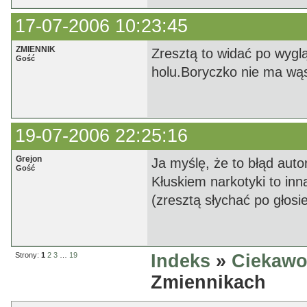
17-07-2006 10:23:45
ZMIENNIK
Zresztą to widać po wyglą
Gość
holu.Boryczko nie ma wą
19-07-2006 22:25:16
Grejon
Ja myślę, że to błąd aut
Gość
Kłuskiem narkotyki to inn
(zresztą słychać po głosi
Strony:
1
2
3
…
19
Indeks
»
Ciekawo
Zmiennikach