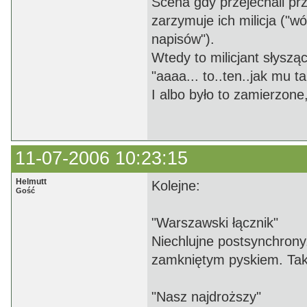
Scena gdy przejechali pr
zarzymuje ich milicja ("w
napisów").
Wtedy to milicjant słysz
"aaaa... to..ten..jak mu
I albo było to zamierzone,
11-07-2006 10:23:15
Helmutt
Kolejne:
Gość
"Warszawski łącznik"
Niechlujne postsynchrony.
zamkniętym pyskiem. Tak
"Nasz najdroższy"