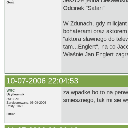
Jeszcze jedna ciekawost
Gość
Odcinek "Safari"
W Zdunach, gdy milicjan
bohaterami oraz aktorem
"aktora sławnego do telewi
tam...Englert", na co Jacek
Właśnie Jan Englert zagr
10-07-2006 22:04:53
WRC
za wpadke bo to na penwo 
Użytkownik
smiesznego, tak mi sie w
Od: KRK
Zarejestrowany: 03-09-2006
Posty: 1072
Offline