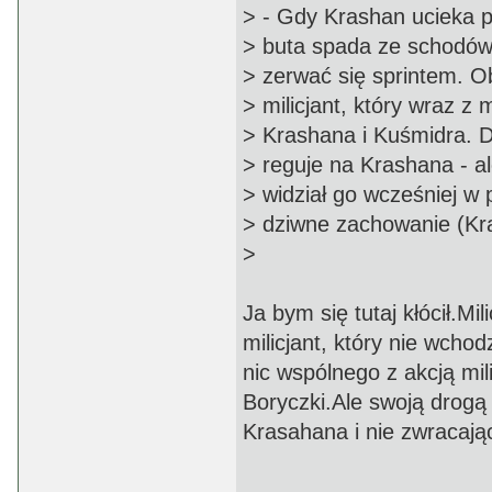
> - Gdy Krashan ucieka p
> buta spada ze schodów, 
> zerwać się sprintem. O
> milicjant, który wraz z
> Krashana i Kuśmidra. Dz
> reguje na Krashana - al
> widział go wcześniej w 
> dziwne zachowanie (Kr
>
Ja bym się tutaj kłócił.Mil
milicjant, który nie wchod
nic wspólnego z akcją mil
Boryczki.Ale swoją drogą 
Krasahana i nie zwracają