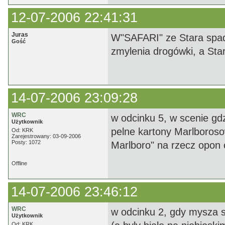
12-07-2006 22:41:31
Juras
W"SAFARI" ze Stara spad
Gość
zmylenia drogówki, a Sta
14-07-2006 23:09:28
WRC
w odcinku 5, w scenie gdz
Użytkownik
pelne kartony Marlborosow
Od: KRK
Zarejestrowany: 03-09-2006
Posty: 1072
Marlboro" na rzecz opon 
Offline
14-07-2006 23:46:12
WRC
w odcinku 2, gdy mysza 
Użytkownik
Od: KRK