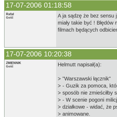
17-07-2006 01:18:58
Rafał
A ja sądzę że bez sensu j
Gość
miały takie być ! Błędów 
filmach będących odbiciem
17-07-2006 10:20:38
ZMIENNIK
Helmutt napisał(a):
Gość
> "Warszawski łącznik"
> - Guzik za pomoca, któ
> sposób nie zmieściłby s
> - W scenie pogoni mili
> działkowe - widać, że p
> animowane.