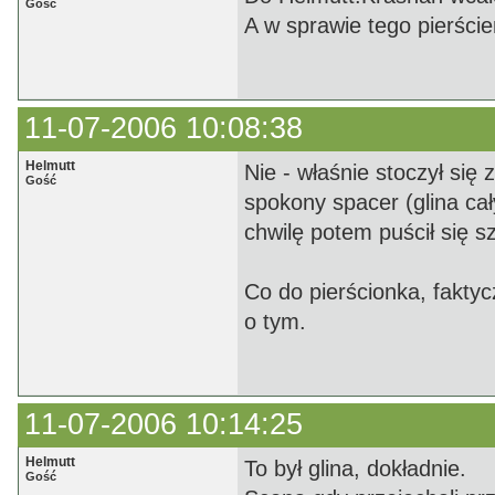
Gość
A w sprawie tego pierścien
11-07-2006 10:08:38
Helmutt
Nie - właśnie stoczył się
Gość
spokony spacer (glina ca
chwilę potem puścił się s
Co do pierścionka, faktyc
o tym.
11-07-2006 10:14:25
Helmutt
To był glina, dokładnie.
Gość