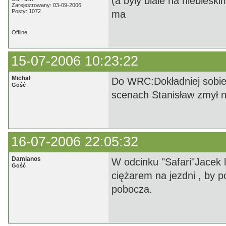
(a byly biale na niebiesk
Zarejestrowany: 03-09-2006
Posty: 1072
ma
Offline
15-07-2006 10:23:22
Michał
Do WRC:Dokładniej sobie 
Gość
scenach Stanisław zmył na
16-07-2006 22:05:32
Damianos
W odcinku "Safari"Jacek
Gość
ciężarem na jezdni , by p
pobocza.