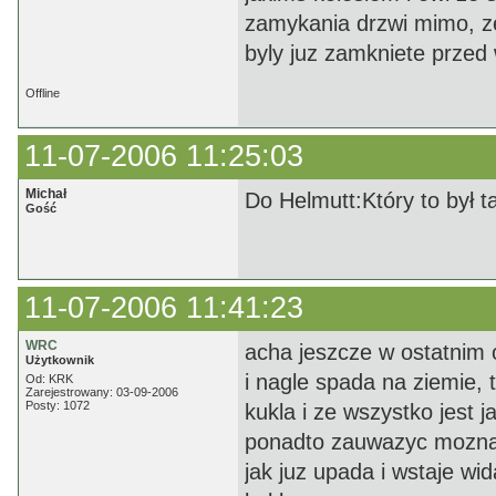
zamykania drzwi mimo, ze
byly juz zamkniete przed
Offline
11-07-2006 11:25:03
Michał
Do Helmutt:Który to był 
Gość
11-07-2006 11:41:23
WRC
acha jeszcze w ostatnim 
Użytkownik
i nagle spada na ziemie, 
Od: KRK
Zarejestrowany: 03-09-2006
Posty: 1072
kukla i ze wszystko jest 
ponadto zauwazyc mozna p
jak juz upada i wstaje wi