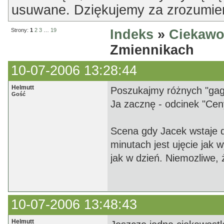
usuwane. Dziękujemy za zrozumien
Strony:
1
2
3
…
19
Indeks
»
Ciekawo
Zmiennikach
10-07-2006 13:28:44
Helmutt
Poszukajmy różnych "gag
Gość
Ja zacznę - odcinek "Ce
Scena gdy Jacek wstaje d
minutach jest ujęcie jak 
jak w dzień. Niemozliwe, ż
10-07-2006 13:48:43
Helmutt