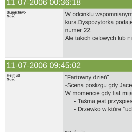
11-07-2006 00:36:18
dr.paichiwo
W odcinklu wspomnianym 
Gość
kurs.Dyspozytorka podaje
numer 22.
Ale takich celowych lub ni
11-07-2006 09:45:02
Helmutt
"Fartowny dzień"
Gość
-Scena poslizgu gdy Jace
W momencie gdy fiat mija
- Taśma jest przyspie
- Drzewko w które "uder