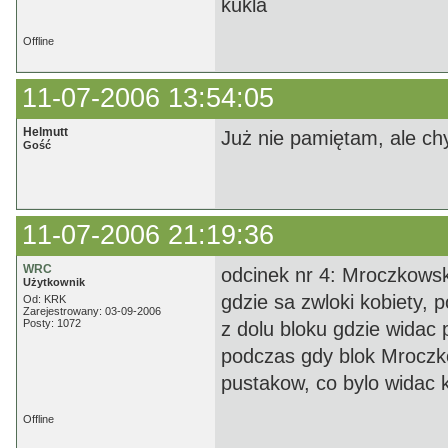
kukla
Offline
11-07-2006 13:54:05
Helmutt
Już nie pamiętam, ale ch
Gość
11-07-2006 21:19:36
WRC
odcinek nr 4: Mroczkowsk
Użytkownik
gdzie sa zwloki kobiety, 
Od: KRK
Zarejestrowany: 03-09-2006
Posty: 1072
z dolu bloku gdzie widac 
podczas gdy blok Mroczko
pustakow, co bylo widac k
Offline