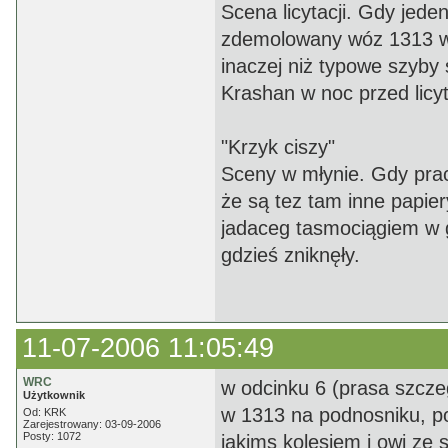
Scena licytacji. Gdy jede
zdemolowany wóz 1313 wyb
inaczej niż typowe szyb
Krashan w noc przed licyt
"Krzyk ciszy"
Sceny w młynie. Gdy prac
że są tez tam inne papier
jadaceg tasmociągiem w 
gdzieś zniknęły.
11-07-2006 11:05:49
WRC
w odcinku 6 (prasa szcze
Użytkownik
w 1313 na podnosniku, p
Od: KRK
Zarejestrowany: 03-09-2006
Posty: 1072
jakims kolesiem i owi ze si