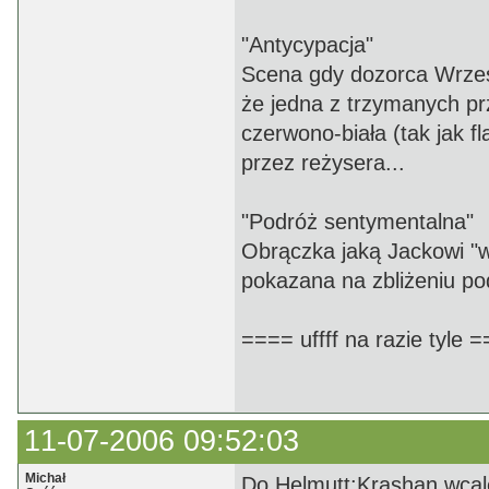
"Antycypacja"
Scena gdy dozorca Wrzesi
że jedna z trzymanych pr
czerwono-biała (tak jak 
przez reżysera...
"Podróż sentymentalna"
Obrączka jaką Jackowi "wci
pokazana na zbliżeniu po
==== uffff na razie tyle 
11-07-2006 09:52:03
Michał
Do Helmutt:Krashan wcale