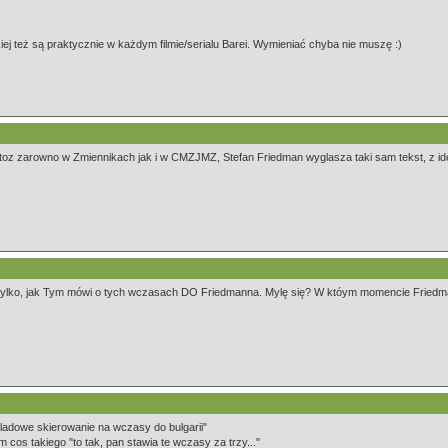
iej też są praktycznie w każdym filmie/serialu Barei. Wymieniać chyba nie muszę :)
toz zarowno w Zmiennikach jak i w CMZJMZ, Stefan Friedman wyglasza taki sam tekst, z iden
 tylko, jak Tym mówi o tych wczasach DO Friedmanna. Mylę się? W któym momencie Friedm
kladowe skierowanie na wczasy do bulgarii"
m cos takiego "to tak, pan stawia te wczasy za trzy..."