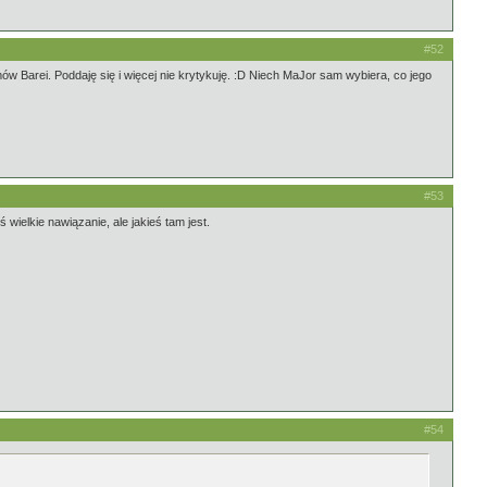
#52
w Barei. Poddaję się i więcej nie krytykuję. :D Niech MaJor sam wybiera, co jego
#53
wielkie nawiązanie, ale jakieś tam jest.
#54