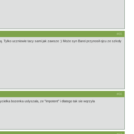
#65
sobą. Tylko uczniowie tacy sami jak zawsze :) Może syn Barei przynosił ojcu ze szkoły
#66
ycielka bozenka uslyszala, ze "impotent" i dlatego tak sie wqrzyla