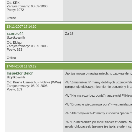
Od: KRK
Zarejestrowany: 03-09-2006
Posty: 1072
Offline
13-11-2007 17:14:10
scorpio44
Za 16.
Użytkownik
Od: Elbląg
Zarejestrowany: 03-09-2006
Posty: 623
Offline
17-04-2008 11:53:19
Inspektor Belon
Jak juz mowa o nawiazaniach, to zauwazylem,
Użytkownik
Od: Kraina Uśmiechu - Polska (WWa)
-W "Zmiennikach" mamy debilnych uczniow/stud
Zarejestrowany: 03-09-2006
(proponuje ciekawy, niezmiernie potrzebny i 
Posty: 189
-W "Nie ma rozy bez ognia" nauczyciel Filikiew
-W "Brunecie wieczorowa pora" - wspaniala p
-W "Alternatywach 4" mamy cudowna "pania mag
-W "Co mi zrobisz jak mnie zlapiesz" corka Ro
mlody chlopaczek (pewnie tez jakis student cz