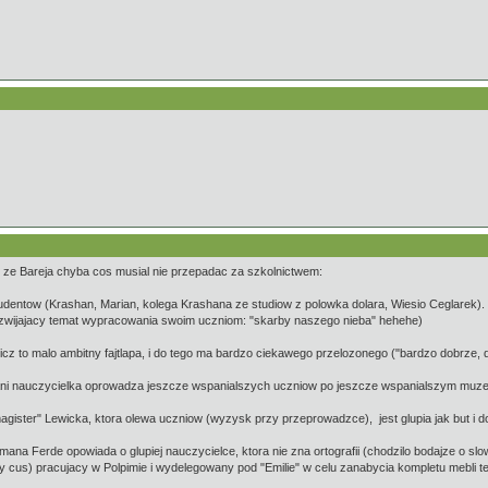
 ze Bareja chyba cos musial nie przepadac za szkolnictwem:
entow (Krashan, Marian, kolega Krashana ze studiow z polowka dolara, Wiesio Ceglarek). 
rozwijajacy temat wypracowania swoim uczniom: "skarby naszego nieba" hehehe)
icz to malo ambitny fajtlapa, i do tego ma bardzo ciekawego przelozonego ("bardzo dobrze, do
ani nauczycielka oprowadza jeszcze wspanialszych uczniow po jeszcze wspanialszym muze
ister" Lewicka, ktora olewa uczniow (wyzysk przy przeprowadzce), jest glupia jak but i d
mana Ferde opowiada o glupiej nauczycielce, ktora nie zna ortografii (chodzilo bodajze o 
y cus) pracujacy w Polpimie i wydelegowany pod "Emilie" w celu zanabycia kompletu mebli tez