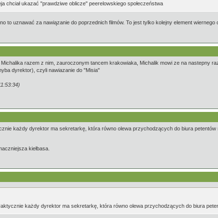
reja chciał ukazać "prawdziwe oblicze" peerelowskiego społeczeństwa
dno to uznawać za nawiązanie do poprzednich filmów. To jest tylko kolejny element wiernego 
 Michalika razem z nim, zauroczonym tancem krakowiaka, Michalik mowi ze na nastepny raz z
yba dyrektor), czyli nawiazanie do "Misia"
1:53:34)
tycznie każdy dyrektor ma sekretarkę, która równo olewa przychodzących do biura petentów
maczniejsza kiełbasa.
 praktycznie każdy dyrektor ma sekretarkę, która równo olewa przychodzących do biura pet