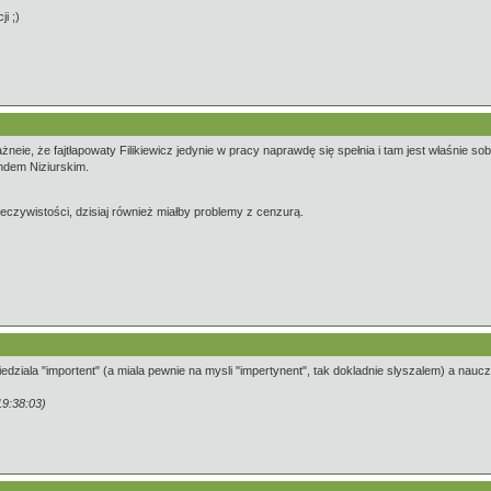
i ;)
ażneie, że fajtłapowaty Filikiewicz jedynie w pracy naprawdę się spełnia i tam jest właśnie 
undem Niziurskim.
eczywistości, dzisiaj również miałby problemy z cenzurą.
iedziala "importent" (a miala pewnie na mysli "impertynent", tak dokladnie slyszalem) a naucz
9:38:03)