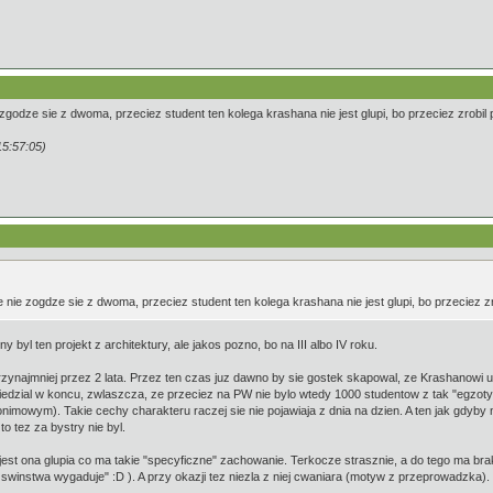
zgodze sie z dwoma, przeciez student ten kolega krashana nie jest glupi, bo przeciez zrobil p
5:57:05)
 nie zogdze sie z dwoma, przeciez student ten kolega krashana nie jest glupi, bo przeciez zro
 byl ten projekt z architektury, ale jakos pozno, bo na III albo IV roku.
ynajmniej przez 2 lata. Przez ten czas juz dawno by sie gostek skapowal, ze Krashanowi ufa
wiedzial w koncu, zwlaszcza, ze przeciez na PW nie bylo wtedy 1000 studentow z tak "egzot
nimowym). Takie cechy charakteru raczej sie nie pojawiaja z dnia na dzien. A ten jak gdyby n
o tez za bystry nie byl.
e jest ona glupia co ma takie "specyficzne" zachowanie. Terkocze strasznie, a do tego ma 
 swinstwa wygaduje" :D ). A przy okazji tez niezla z niej cwaniara (motyw z przeprowadzka).