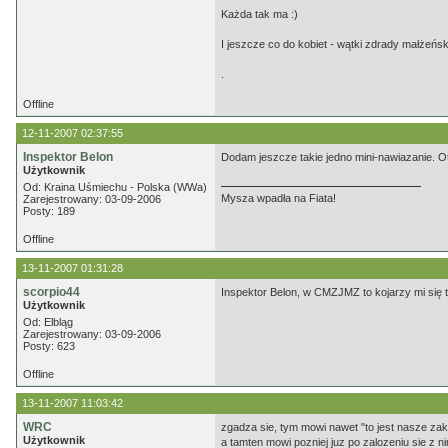
Każda tak ma :)
I jeszcze co do kobiet - wątki zdrady małżeńsk
.
Offline
12-11-2007 02:37:55
Inspektor Belon
Dodam jeszcze takie jedno mini-nawiazanie. O
Użytkownik
Od: Kraina Uśmiechu - Polska (WWa)
Mysza wpadła na Fiata!
Zarejestrowany: 03-09-2006
Posty: 189
Offline
13-11-2007 01:31:28
scorpio44
Inspektor Belon, w CMZJMZ to kojarzy mi się
Użytkownik
Od: Elbląg
Zarejestrowany: 03-09-2006
Posty: 623
Offline
13-11-2007 11:03:42
WRC
zgadza sie, tym mowi nawet "to jest nasze za
Użytkownik
a tamten mowi pozniej juz po zalozeniu sie z ni