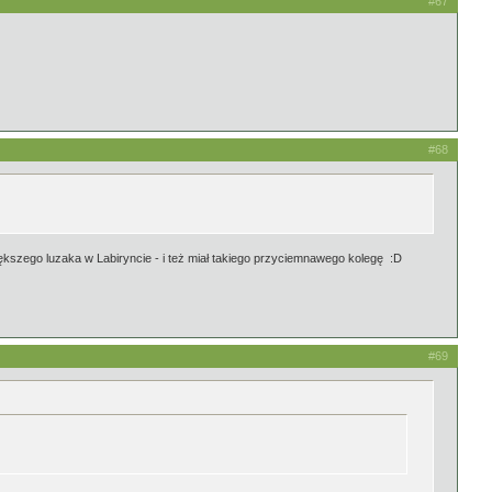
#67
#68
ększego luzaka w Labiryncie - i też miał takiego przyciemnawego kolegę :D
#69