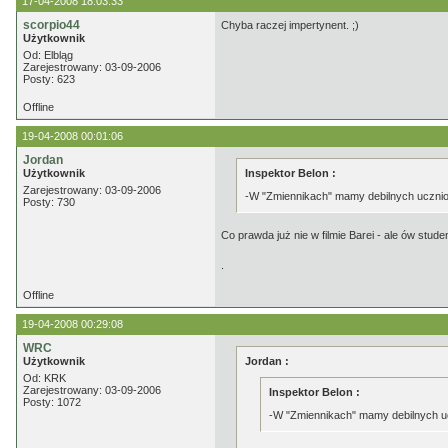
17-04-2008 18:03:33
scorpio44
Chyba raczej impertynent. ;)
Użytkownik
Od: Elbląg
Zarejestrowany: 03-09-2006
Posty: 623
Offline
19-04-2008 00:01:06
Jordan
Użytkownik
Inspektor Belon :
Zarejestrowany: 03-09-2006
-W "Zmiennikach" mamy debilnych ucznio
Posty: 730
Co prawda już nie w filmie Barei - ale ów st
.
Offline
19-04-2008 00:29:08
WRC
Użytkownik
Jordan :
Od: KRK
Zarejestrowany: 03-09-2006
Inspektor Belon :
Posty: 1072
-W "Zmiennikach" mamy debilnych uc