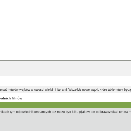
pisać tytułów wątków w całości wielkimi literami. Wszelkie nowe wątki, które takie tytuły b
zednich filmów
kach tym odpowiednikiem tamtych tez moze byc kilku pijakow ten od kraweznika i ten na moto