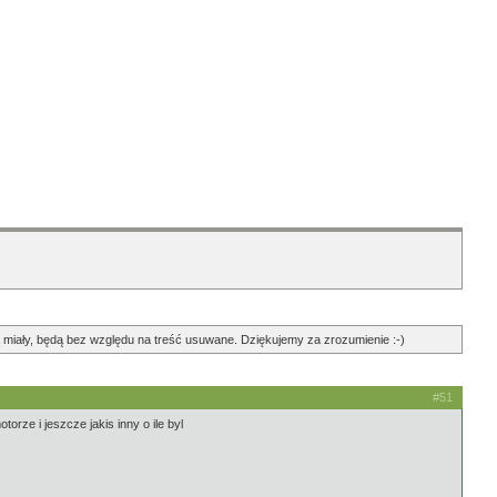
ędą miały, będą bez względu na treść usuwane. Dziękujemy za zrozumienie :-)
#51
rze i jeszcze jakis inny o ile byl