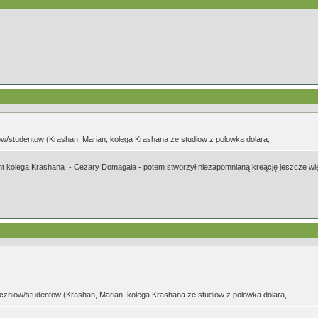
w/studentow (Krashan, Marian, kolega Krashana ze studiow z polowka dolara,
udent kolega Krashana - Cezary Domagała - potem stworzył niezapomnianą kreącję jeszcze wi
zniow/studentow (Krashan, Marian, kolega Krashana ze studiow z polowka dolara,