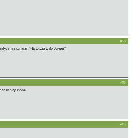
#58
tyczna intonacja: "Na wczasy, do Bulgarii"
#59
ann to niby mówi?
#60