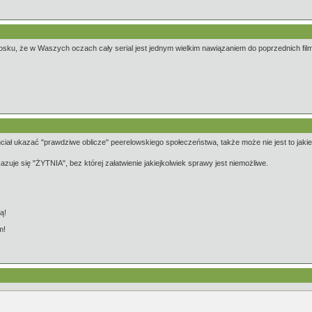
sku, że w Waszych oczach cały serial jest jednym wielkim nawiązaniem do poprzednich filmó
hciał ukazać "prawdziwe oblicze" peerelowskiego społeczeństwa, także może nie jest to jakieś 
uje się "ŻYTNIA", bez której załatwienie jakiejkolwiek sprawy jest niemożliwe.
ą!
m!