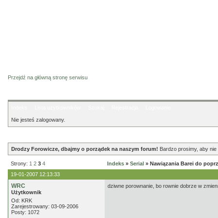
Przejdź na główną stronę serwisu
Indeks
Lista użytkowników
Szukaj
Rejestracja
Logowanie
Nie jesteś zalogowany.
Ogłoszenie
Drodzy Forowicze, dbajmy o porządek na naszym forum!
Bardzo prosimy, aby nie 
Strony:
1
2
3
4
Indeks
»
Serial
» Nawiązania Barei do popr
19-01-2007 12:13:33
WRC
dziwne porownanie, bo rownie dobrze w zmienni
Użytkownik
Od: KRK
Zarejestrowany: 03-09-2006
Posty: 1072