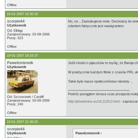
Offline
19-01-2007 15:30:19
scorpio44
No, no... Zaskakujecie mnie. Dochodzę do wnio
Użytkownik
zdaniem faktycznie jest nawiązaniem.
Od: Elbląg
Zarejestrowany: 03-09-2006
Posty: 623
Offline
19-01-2007 19:16:37
Pawełzmiennik
Jeśli chodzi o pijaczków to myślę, że Bareja c
Użytkownik
W praktycznie każdym filmie z czasów PRL ukaz
Takie było nasze społeczeństwo niestety ...
Podróż pociągiem skraca czas przejazdu kolej
Od: Szczecinek / Cardiff
Zarejestrowany: 03-09-2006
http://phototrans.eu/16,1120,0.html
- zaprasza
Posty: 240
Offline
19-01-2007 21:36:20
scorpio44
Użytkownik
Pawełzmiennik :