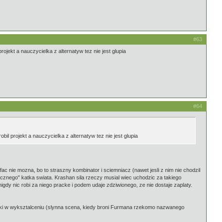
#63
rojekt a nauczycielka z alternatyw tez nie jest glupia
#64
bil projekt a nauczycielka z alternatyw tez nie jest glupia
c nie mozna, bo to straszny kombinator i sciemniacz (nawet jesli z nim nie chodzil
ycznego" katka swiata. Krashan sila rzeczy musial wiec uchodzic za takiego
igdy nic robi za niego pracke i podem udaje zdziwionego, ze nie dostaje zaplaty.
braki w wyksztalceniu (slynna scena, kiedy broni Furmana rzekomo nazwanego