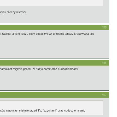
opisu rzeczywistości.
#55
aprosi jakichs ludzi, zeby zobaczyli jak urzednik tanczy krakowiaka, ale
#56
 natomiast mięknie przed TV, "szychami" oraz cudzoziemcami.
#57
entów natomiast mięknie przed TV, "szychami" oraz cudzoziemcami.