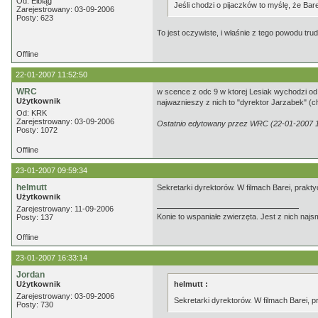
Od: Elbląg
Jeśli chodzi o pijaczków to myślę, że Ba
Zarejestrowany: 03-09-2006
Posty: 623
To jest oczywiste, i właśnie z tego powodu tru
Offline
22-01-2007 11:52:50
WRC
w scence z odc 9 w ktorej Lesiak wychodzi od
Użytkownik
najwaznieszy z nich to "dyrektor Jarzabek" (ch
Od: KRK
Zarejestrowany: 03-09-2006
Ostatnio edytowany przez WRC (22-01-2007 1
Posty: 1072
Offline
23-01-2007 09:59:34
helmutt
Sekretarki dyrektorów. W filmach Barei, prak
Użytkownik
Zarejestrowany: 11-09-2006
Konie to wspaniałe zwierzęta. Jest z nich najs
Posty: 137
Offline
23-01-2007 16:33:14
Jordan
Użytkownik
helmutt :
Zarejestrowany: 03-09-2006
Sekretarki dyrektorów. W filmach Barei,
Posty: 730