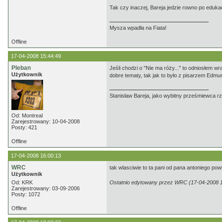
Tak czy inaczej, Bareja jedzie rowno po edukacj
Mysza wpadła na Fiata!
Offline
17-04-2008 15:44:49
Pleban
Jeśli chodzi o "Nie ma róży..." to odniosłem wr
Użytkownik
dobre tematy, tak jak to było z pisarzem Edm
Stanisław Bareja, jako wybitny prześmiewca rz
Od: Montreal
Zarejestrowany: 10-04-2008
Posty: 421
Offline
17-04-2008 16:00:13
WRC
tak wlasciwie to ta pani od pana antoniego pow
Użytkownik
Od: KRK
Ostatnio edytowany przez WRC (17-04-2008 1
Zarejestrowany: 03-09-2006
Posty: 1072
Offline