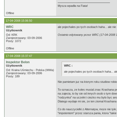
Mysza wpadła na Fiata!
Offline
17-04-2008 15:06:50
WRC
ale pojechales po tych osobach haha... ale nie 
Użytkownik
Od: KRK
Ostatnio edytowany przez WRC (17-04-2008 1
Zarejestrowany: 03-09-2006
Posty: 1072
Offline
17-04-2008 15:37:47
Inspektor Belon
Użytkownik
WRC :
Od: Kraina Uśmiechu - Polska (WWa)
ale pojechales po tych osobach haha... ale
Zarejestrowany: 03-09-2006
Posty: 189
Nie pamietam juz na ktorym roku studiow robiony
To oznacza, ze koles musial znac Krashana prz
na zajecia, to by sie od innych osob o tym do
"rodzynka" na uczelni i ciezko mu bylo byc ano
Dlatego wydaje mi sie, ze ten ziomal Krashana t
Co do nauczycielki z Alternatyw, moze nie tyl
"impotentem" przez starsza pania, ktora "takie