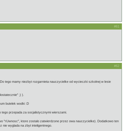
#61
#62
Do tego mamy niezbyt rozgarnieta nauczycielke od wycieczki szkolnej w lesie
statecznie" ;) ).
um butelek wodki :D
o tego przepada za socjalistycznymi wierszami.
slowo "rUwnosc", ktore zostalo zatwierdzone przez owa nauczycielke). Dodatkowo ten
 nie wyglada na zbyt inteligentnego.