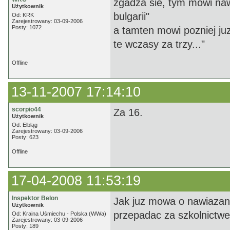
zgadza sie, tym mowi naw
Użytkownik
bulgarii"
Od: KRK
Zarejestrowany: 03-09-2006
Posty: 1072
a tamten mowi pozniej juz
te wczasy za trzy..."
Offline
13-11-2007 17:14:10
scorpio44
Za 16.
Użytkownik
Od: Elbląg
Zarejestrowany: 03-09-2006
Posty: 623
Offline
17-04-2008 11:53:19
Inspektor Belon
Jak juz mowa o nawiazani
Użytkownik
przepadac za szkolnictw
Od: Kraina Uśmiechu - Polska (WWa)
Zarejestrowany: 03-09-2006
Posty: 189