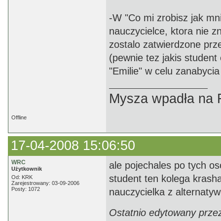
-W "Co mi zrobisz jak mn
nauczycielce, ktora nie z
zostalo zatwierdzone prz
(pewnie tez jakis studen
"Emilie" w celu zanabycia
Mysza wpadła na F
Offline
17-04-2008 15:06:50
WRC
ale pojechales po tych o
Użytkownik
student ten kolega krashan
Od: KRK
Zarejestrowany: 03-09-2006
Posty: 1072
nauczycielka z alternatyw 
Ostatnio edytowany prze