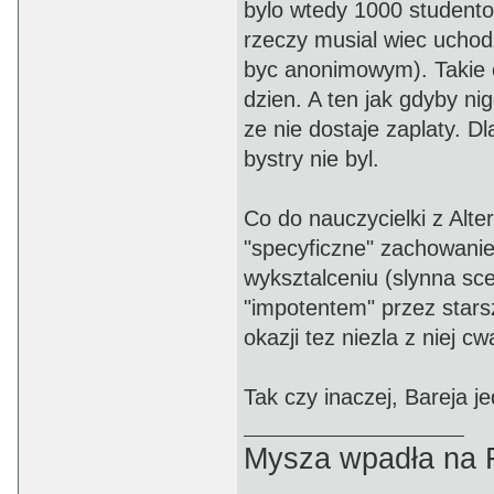
bylo wtedy 1000 studento
rzeczy musial wiec uchodz
byc anonimowym). Takie c
dzien. A ten jak gdyby ni
ze nie dostaje zaplaty. D
bystry nie byl.
Co do nauczycielki z Alte
"specyficzne" zachowanie
wyksztalceniu (slynna s
"impotentem" przez starsz
okazji tez niezla z niej 
Tak czy inaczej, Bareja je
Mysza wpadła na F