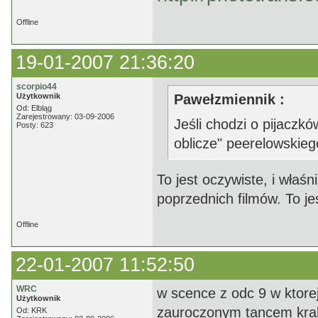
Offline
19-01-2007 21:36:20
scorpio44
Użytkownik
Pawełzmiennik :
Od: Elbląg
Zarejestrowany: 03-09-2006
Jeśli chodzi o pijaczk
Posty: 623
oblicze" peerelowskie
To jest oczywiste, i wła
poprzednich filmów. To je
Offline
22-01-2007 11:52:50
WRC
w scence z odc 9 w ktore
Użytkownik
zauroczonym tancem krak
Od: KRK