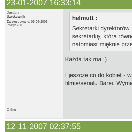
23-01-2007 16:33:14
Jordan
Użytkownik
helmutt :
Zarejestrowany: 03-09-2006
Posty: 730
Sekretarki dyrektorów.
sekretarkę, która rów
natomiast mięknie prz
Każda tak ma :)
I jeszcze co do kobiet - 
filmie/serialu Barei. Wym
.
Offline
12-11-2007 02:37:55