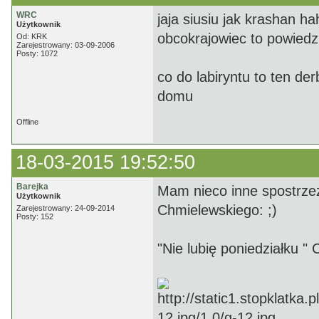
WRC
jaja siusiu jak krashan 
Użytkownik
obcokrajowiec to powiedz
Od: KRK
Zarejestrowany: 03-09-2006
Posty: 1072
co do labiryntu to ten der
domu
Offline
18-03-2015 19:52:50
Barejka
Mam nieco inne spostrzeż
Użytkownik
Chmielewskiego: ;)
Zarejestrowany: 24-09-2014
Posty: 152
"Nie lubię poniedziałku "