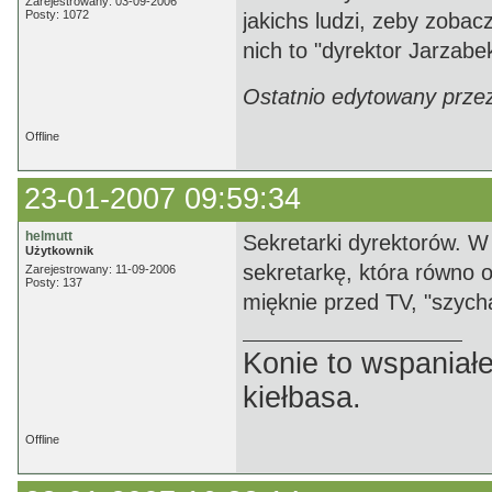
Zarejestrowany: 03-09-2006
Posty: 1072
jakichs ludzi, zeby zobac
nich to "dyrektor Jarzabe
Ostatnio edytowany prze
Offline
23-01-2007 09:59:34
helmutt
Sekretarki dyrektorów. W
Użytkownik
sekretarkę, która równo 
Zarejestrowany: 11-09-2006
Posty: 137
mięknie przed TV, "szyc
Konie to wspaniałe
kiełbasa.
Offline