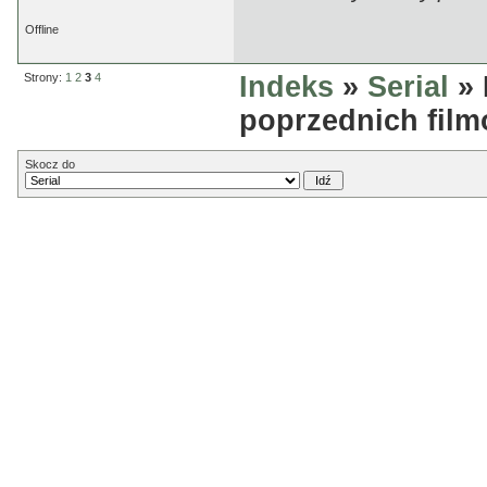
Offline
Strony:
1
2
3
4
Indeks
»
Serial
» 
poprzednich fil
Skocz do