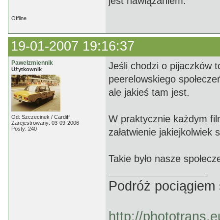
jest nawiązaniem.
Offline
19-01-2007 19:16:37
Pawełzmiennik
Jeśli chodzi o pijaczków 
Użytkownik
peerelowskiego społeczeńs
ale jakieś tam jest.
W praktycznie każdym fil
Od: Szczecinek / Cardiff
Zarejestrowany: 03-09-2006
Posty: 240
załatwienie jakiejkolwiek 
Takie było nasze społecze
Podróż pociągiem 
http://phototrans.