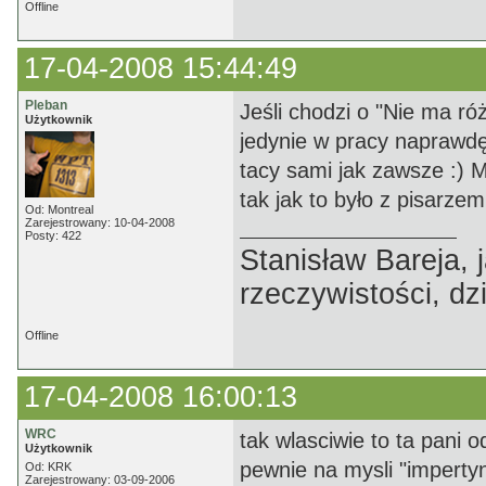
Offline
17-04-2008 15:44:49
Pleban
Jeśli chodzi o "Nie ma róż
Użytkownik
jedynie w pracy naprawdę 
tacy sami jak zawsze :) M
tak jak to było z pisarz
Od: Montreal
Zarejestrowany: 10-04-2008
Posty: 422
Stanisław Bareja,
rzeczywistości, dz
Offline
17-04-2008 16:00:13
WRC
tak wlasciwie to ta pani 
Użytkownik
pewnie na mysli "imperty
Od: KRK
Zarejestrowany: 03-09-2006