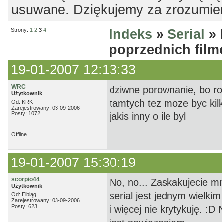
usuwane. Dziękujemy za zrozumien
Strony:
1
2
3
4
Indeks
»
Serial
» 
poprzednich fil
19-01-2007 12:13:33
WRC
dziwne porownanie, bo r
Użytkownik
tamtych tez moze byc kilk
Od: KRK
Zarejestrowany: 03-09-2006
Posty: 1072
jakis inny o ile byl
Offline
19-01-2007 15:30:19
scorpio44
No, no... Zaskakujecie 
Użytkownik
serial jest jednym wielki
Od: Elbląg
Zarejestrowany: 03-09-2006
Posty: 623
i więcej nie krytykuję. :