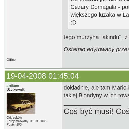
Cezary Domagała - pot
większego luzaka w Lab
:D
tego murzyna "akindu", z 
Ostatnio edytowany prze
Offline
19-04-2008 01:45:04
ardiano
dokładnie, ale tam Mario
Użytkownik
takiej Blondyny w ich tow
Coś być musi! Coś
Od: Łuków
Zarejestrowany: 31-01-2008
Posty: 193