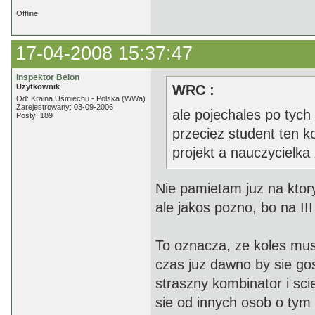
Offline
17-04-2008 15:37:47
Inspektor Belon
Użytkownik
WRC :
Od: Kraina Uśmiechu - Polska (WWa)
Zarejestrowany: 03-09-2006
ale pojechales po tych
Posty: 189
przeciez student ten ko
projekt a nauczycielka 
Nie pamietam juz na ktory
ale jakos pozno, bo na III
To oznacza, ze koles mus
czas juz dawno by sie go
straszny kombinator i scie
sie od innych osob o tym