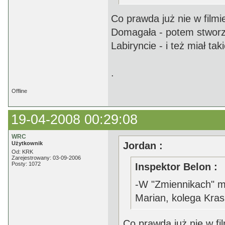
Co prawda już nie w film
Domagała - potem stworz
Labiryncie - i też miał 
.
Offline
19-04-2008 00:29:08
WRC
Użytkownik
Jordan :
Od: KRK
Zarejestrowany: 03-09-2006
Posty: 1072
Inspektor Belon :
-W "Zmiennikach" m
Marian, kolega Kras
Co prawda już nie w fi