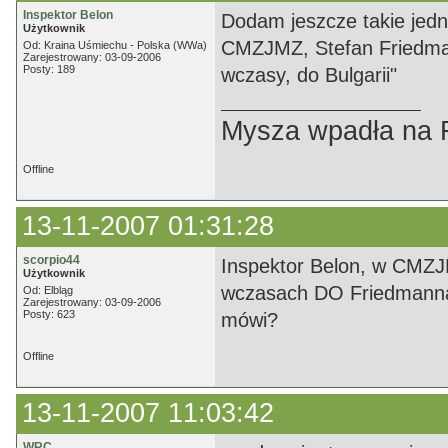
Inspektor Belon
Dodam jeszcze takie jedn
Użytkownik
CMZJMZ, Stefan Friedman 
Od: Kraina Uśmiechu - Polska (WWa)
Zarejestrowany: 03-09-2006
Posty: 189
wczasy, do Bulgarii"
Mysza wpadła na F
Offline
13-11-2007 01:31:28
scorpio44
Inspektor Belon, w CMZJM
Użytkownik
wczasach DO Friedmanna
Od: Elbląg
Zarejestrowany: 03-09-2006
Posty: 623
mówi?
Offline
13-11-2007 11:03:42
WRC