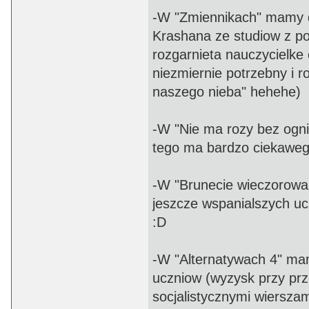
-W "Zmiennikach" mamy d
Krashana ze studiow z po
rozgarnieta nauczycielke 
niezmiernie potrzebny i 
naszego nieba" hehehe)
-W "Nie ma rozy bez ognia"
tego ma bardzo ciekawego
-W "Brunecie wieczorowa 
jeszcze wspanialszych u
:D
-W "Alternatywach 4" ma
uczniow (wyzysk przy prz
socjalistycznymi wierszam