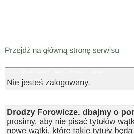
Przejdź na główną stronę serwisu
Indeks
Lista użytkowników
Szukaj
Rejestracja
Logowanie
Nie jesteś zalogowany.
Ogłoszenie
Drodzy Forowicze, dbajmy o po
prosimy, aby nie pisać tytułów wątk
nowe wątki, które takie tytuły będ