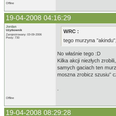
Offline
19-04-2008 04:16:29
Jordan
Użytkownik
WRC :
Zarejestrowany: 03-09-2006
Posty: 730
tego murzyna "akindu",
No właśnie tego :D
Kilka akcji niezłych zrobi
samych gaciach ten murzy
moszna zrobicz szusiu" c
.
Offline
19-04-2008 08:29:28