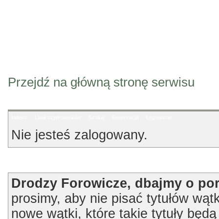
Przejdź na główną stronę serwisu
Indeks
Lista użytkowników
Szukaj
Rejestracja
Logowanie
Nie jesteś zalogowany.
Ogłoszenie
Drodzy Forowicze, dbajmy o po
prosimy, aby nie pisać tytułów wątk
nowe wątki, które takie tytuły będ