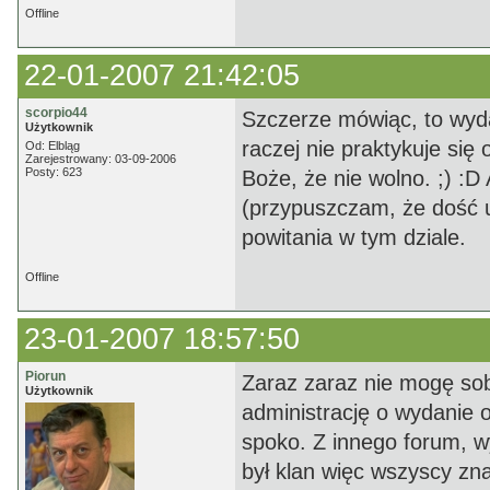
Offline
22-01-2007 21:42:05
scorpio44
Szczerze mówiąc, to wyda
Użytkownik
raczej nie praktykuje się
Od: Elbląg
Zarejestrowany: 03-09-2006
Posty: 623
Boże, że nie wolno. ;) :D
(przypuszczam, że dość u
powitania w tym dziale.
Offline
23-01-2007 18:57:50
Piorun
Zaraz zaraz nie mogę sob
Użytkownik
administrację o wydanie o
spoko. Z innego forum, w
był klan więc wszyscy zna