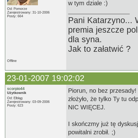
w tym dziale :)
Od: Pomorze
Zarejestrowany: 31-10-2006
Posty: 664
Pani Katarzyno...
premia jeszcze pol
dla syna.
Jak to załatwić ?
Offline
23-01-2007 19:02:02
scorpio44
Piorun, no bez przesady! :
Użytkownik
złożyło, że tylko Ty tu o
Od: Elbląg
Zarejestrowany: 03-09-2006
Posty: 623
NIC WIĘCEJ.
I skończmy już tę dyskus
powitalni zrobił. ;)