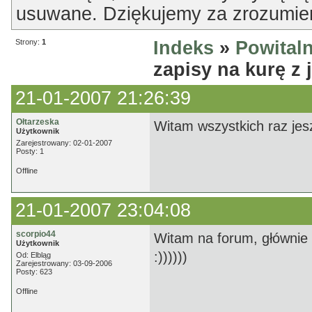
usuwane. Dziękujemy za zrozumien
Strony:
1
Indeks
»
Powitaln
zapisy na kurę z 
21-01-2007 21:26:39
Ołtarzeska
Witam wszystkich raz jes
Użytkownik
Zarejestrowany: 02-01-2007
Posty: 1
Offline
21-01-2007 23:04:08
scorpio44
Witam na forum, głównie w
Użytkownik
:))))))
Od: Elbląg
Zarejestrowany: 03-09-2006
Posty: 623
Offline