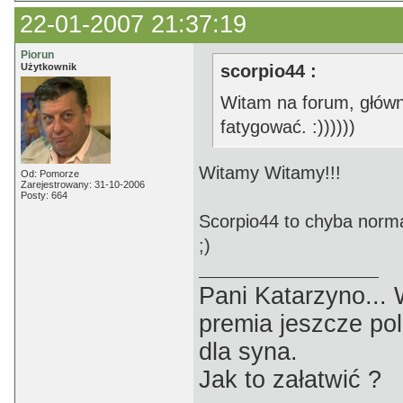
22-01-2007 21:37:19
Piorun
Użytkownik
scorpio44 :
Witam na forum, główni
fatygować. :))))))
Witamy Witamy!!!
Od: Pomorze
Zarejestrowany: 31-10-2006
Posty: 664
Scorpio44 to chyba normal
;)
Pani Katarzyno...
premia jeszcze pol
dla syna.
Jak to załatwić ?